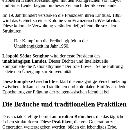
etablieren Handelsbeziehungen mit den Königreichen von Cayor
und Sine. Leider beginnt in dieser Zeit auch der Sklavenhandel.
Im 19. Jahrhundert verstärken die Franzosen ihren Einfluss. 1895
wird das Gebiet zu einer Kolonie von
Französisch-Westafrika
.
Diese koloniale Verwaltung verändert tiefgreifend die sozialen
Strukturen.
Der Kampf um die Freiheit gipfelt in der
Unabhängigkeit im Jahr 1960.
Léopold Sédar Senghor
wird der erste Präsident des
unabhängigen Landes
. Dieser Dichter und Intellektuelle
komponierte die Nationalhymne “Der rote Löwe”. Seine Führung
leitete den Übergang zur Souveränität.
Diese
komplexe Geschichte
erklärt die einzigartige Verschmelzung
zwischen afrikanischen Traditionen und kolonialen Einflüssen. Jede
Epoche trug zur Prägung der zeitgenössischen Identität bei.
Die Bräuche und traditionellen Praktiken
Das soziale Gefüge beruht auf
uralten Bräuchen
, die das tägliche
Leben strukturieren. Diese
Praktiken
, die von Generation zu
Generation weitergegeben werden, bilden ein lebendiges Erbe.