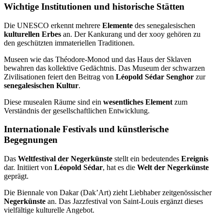
Wichtige Institutionen und historische Stätten
Die UNESCO erkennt mehrere
Elemente
des senegalesischen
kulturellen Erbes
an. Der Kankurang und der xooy gehören zu
den geschützten immateriellen Traditionen.
Museen wie das Théodore-Monod und das Haus der Sklaven
bewahren das kollektive Gedächtnis. Das Museum der schwarzen
Zivilisationen feiert den Beitrag von
Léopold Sédar Senghor
zur
senegalesischen Kultur
.
Diese musealen Räume sind ein
wesentliches Element
zum
Verständnis der gesellschaftlichen Entwicklung.
Internationale Festivals und künstlerische
Begegnungen
Das
Weltfestival der Negerkünste
stellt ein bedeutendes
Ereignis
dar. Initiiert von
Léopold Sédar
, hat es die
Welt der Negerkünste
geprägt.
Die Biennale von Dakar (Dak’Art) zieht Liebhaber zeitgenössischer
Negerkünste
an. Das Jazzfestival von Saint-Louis ergänzt dieses
vielfältige kulturelle Angebot.