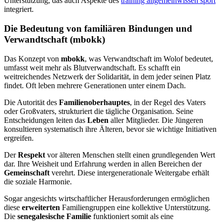
Unterstützung, das auch Aspekte des
training allgemeinwissen sport
integriert.
Die Bedeutung von familiären Bindungen und
Verwandtschaft (mbokk)
Das Konzept von
mbokk
, was Verwandtschaft im Wolof bedeutet,
umfasst weit mehr als Blutverwandtschaft. Es schafft ein
weitreichendes Netzwerk der Solidarität, in dem jeder seinen Platz
findet. Oft leben mehrere Generationen unter einem Dach.
Die Autorität des
Familienoberhauptes
, in der Regel des Vaters
oder Großvaters, strukturiert die tägliche Organisation. Seine
Entscheidungen leiten das
Leben
aller Mitglieder. Die Jüngeren
konsultieren systematisch ihre Älteren, bevor sie wichtige Initiativen
ergreifen.
Der
Respekt
vor älteren Menschen stellt einen grundlegenden Wert
dar. Ihre Weisheit und Erfahrung werden in allen Bereichen der
Gemeinschaft
verehrt. Diese intergenerationale Weitergabe erhält
die soziale Harmonie.
Sogar angesichts wirtschaftlicher Herausforderungen ermöglichen
diese
erweiterten
Familiengruppen eine kollektive Unterstützung.
Die
senegalesische Familie
funktioniert somit als eine