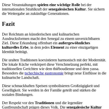
Diese Veranstaltungen
spielen eine wichtige Rolle
bei der
internationalen Strahlkraft der
senegalesischen Kultur
. Sie sichern
die Weitergabe an zukünftige Generationen.
Fazit
Der Reichtum an künstlerischen und kulinarischen
Ausdrucksformen macht den Senegal zu einem unverzichtbaren
Ziel. Diese Erkundung offenbart ein
außergewöhnliches
kulturelles Erbe
, in dem jedes
Element
zu einer einzigartigen
Identität beiträgt.
Die uralten Traditionen koexistieren harmonisch mit der Modernität.
Die lokale Küche verkörpert diese Verschmelzung perfekt, mit
traditionellen Gerichten wie dem thiéboudienne und dem yassa.
Besonders die
tschechische gastronomie
bringt neue Einflüsse in die
kulinarische Landschaft.
Diese schmackhaften Speisen symbolisieren Großzügigkeit und
Geselligkeit. Sie werden in der Familie geteilt und stärken die
sozialen Bindungen.
Der Respekt vor den
Traditionen
und die legendäre
Gastfreundschaft prägen dieses Volk. Die
senegalesische Kultur