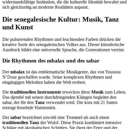
widerstandsfähige Institution, die die kulturelle Identität bewahrt und
sich gleichzeitig an moderne Realitäten anpasst.
Die senegalesische Kultur: Musik, Tanz
und Kunst
Die pulsierenden Rhythmen und leuchtenden Farben drücken die
kreative Seele des senegalesischen Volkes aus. Dieser künstlerische
Ausdruck bildet eine universelle Sprache, die Generationen vereint.
Die Rhythmen des mbalax und des sabar
Der
mbalax
ist das emblematische Musikgenre, das von Youssou
N’Dour geschaffen wurde. Seine komplexen Rhythmen und
eingängigen Melodien haben die Welt erobert.
Die
traditionellen Instrumente
erwecken diese
Musik
zum Leben.
Das djembé mit seinen durchdringenden Klängen begleitet den
sabar, der für den
Tanz
verwendet wird. Die kora mit 21 Saiten
erzeugt fesselnde Harmonien.
Der
sabar
bezeichnet sowohl eine Trommel als auch einen
traditionellen Tanz
der Wolof. Diese Praxis kombiniert intensive
Schläge mit akrobatischen Schritten. Sie dient der Feier und der