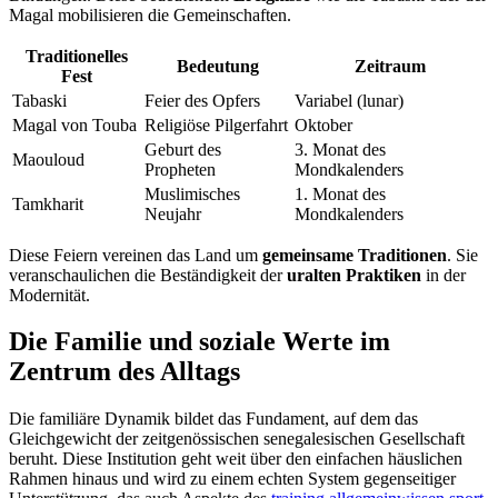
Magal mobilisieren die Gemeinschaften.
Traditionelles
Bedeutung
Zeitraum
Fest
Tabaski
Feier des Opfers
Variabel (lunar)
Magal von Touba
Religiöse Pilgerfahrt
Oktober
Geburt des
3. Monat des
Maouloud
Propheten
Mondkalenders
Muslimisches
1. Monat des
Tamkharit
Neujahr
Mondkalenders
Diese Feiern vereinen das Land um
gemeinsame Traditionen
. Sie
veranschaulichen die Beständigkeit der
uralten Praktiken
in der
Modernität.
Die Familie und soziale Werte im
Zentrum des Alltags
Die familiäre Dynamik bildet das Fundament, auf dem das
Gleichgewicht der zeitgenössischen senegalesischen Gesellschaft
beruht. Diese Institution geht weit über den einfachen häuslichen
Rahmen hinaus und wird zu einem echten System gegenseitiger