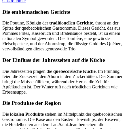
Gastronomie
.
Die emblematischen Gerichte
Die Poutine, Königin der
traditionellen Gerichte
, thront an der
Spitze der quebecoisischen Gastronomie. Dieses Gericht, das aus
Pommes Frites, Käsebruch und Bratensauce besteht, ist zu einem
nationalen Symbol geworden. Die Tourtière, eine gewürzte
Fleischpastete, und der Ahornsirup, die flüssige Gold des Québec,
vervollständigen dieses genussvolle Trio.
Der Einfluss der Jahreszeiten auf die Küche
Die Jahreszeiten prägen die
quebecoisische Küche
. Im Frühling
feiert die Zuckerzeit den Ahorn in den Zuckerhütten. Der Sommer
bringt die Maisschälfeiern, während der Herbst die Zeit für
Apfelkuchen ist. Der Winter ruft nach tröstlichen Gerichten wie
Erbsensuppe.
Die Produkte der Region
Die
lokalen Produkte
stehen im Mittelpunkt der quebecoisischen
Gastronomie. Die Käse aus den Eastern Townships, der Eiswein,
die Heidelbeeren aus dem Lac-Saint-Jean bereichern die