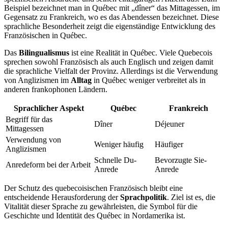
Beispiel bezeichnet man in Québec mit „dîner“ das Mittagessen, im
Gegensatz zu Frankreich, wo es das Abendessen bezeichnet. Diese
sprachliche Besonderheit zeigt die eigenständige Entwicklung des
Französischen in Québec.
Das
Bilingualismus
ist eine Realität in Québec. Viele Quebecois
sprechen sowohl Französisch als auch Englisch und zeigen damit
die sprachliche Vielfalt der Provinz. Allerdings ist die Verwendung
von Anglizismen im
Alltag
in Québec weniger verbreitet als in
anderen frankophonen Ländern.
Sprachlicher Aspekt
Québec
Frankreich
Begriff für das
Dîner
Déjeuner
Mittagessen
Verwendung von
Weniger häufig
Häufiger
Anglizismen
Schnelle Du-
Bevorzugte Sie-
Anredeform bei der Arbeit
Anrede
Anrede
Der Schutz des quebecoisischen Französisch bleibt eine
entscheidende Herausforderung der
Sprachpolitik
. Ziel ist es, die
Vitalität dieser Sprache zu gewährleisten, die Symbol für die
Geschichte und Identität des Québec in Nordamerika ist.