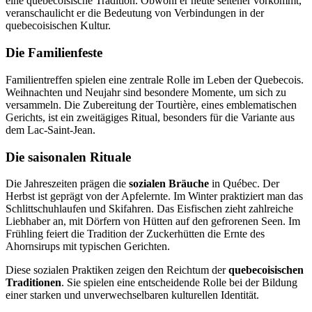
eine quebecoisische Tradition. Obwohl er heute seltener vorkommt,
veranschaulicht er die Bedeutung von Verbindungen in der
quebecoisischen Kultur.
Die Familienfeste
Familientreffen spielen eine zentrale Rolle im Leben der Quebecois.
Weihnachten und Neujahr sind besondere Momente, um sich zu
versammeln. Die Zubereitung der Tourtière, eines emblematischen
Gerichts, ist ein zweitägiges Ritual, besonders für die Variante aus
dem Lac-Saint-Jean.
Die saisonalen Rituale
Die Jahreszeiten prägen die
sozialen Bräuche
in Québec. Der
Herbst ist geprägt von der Apfelernte. Im Winter praktiziert man das
Schlittschuhlaufen und Skifahren. Das Eisfischen zieht zahlreiche
Liebhaber an, mit Dörfern von Hütten auf den gefrorenen Seen. Im
Frühling feiert die Tradition der Zuckerhütten die Ernte des
Ahornsirups mit typischen Gerichten.
Diese sozialen Praktiken zeigen den Reichtum der
quebecoisischen
Traditionen
. Sie spielen eine entscheidende Rolle bei der Bildung
einer starken und unverwechselbaren kulturellen Identität.