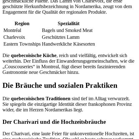
geschmackliche Palette. Das Lamm von Charlevoix, die erste
geschützte Herkunftsbezeichnung in Nordamerika, zeugt von dem
Engagement für die Qualität der regionalen Produkte.
Region
Spezialität
Montréal
Bagels und Smoked Meat
Charlevoix
Geschütztes Lamm
Eastern Townships
Handwerkliche Käsesorten
Die
quebecoisische Küche
, reich und vielfältig, entwickelt sich
weiterhin. Der Einfluss der Einwanderungsgemeinschaften, wie die
„Couscouseries“ in Montreal, fügt dieser bereits faszinierenden
Gastronomie neue Geschmäcker hinzu.
Die Bräuche und sozialen Praktiken
Die
quebecoisischen Traditionen
sind tief im Alltag verwurzelt.
Sie spiegeln die einzigartige Identität dieser frankophonen Provinz
wider, die im Herzen Nordamerikas liegt.
Der Charivari und die Hochzeitsbräuche
Der Charivari, eine laute Feier für unkonventionelle Hochzeiten, ist