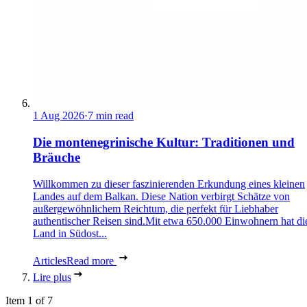
1 Aug 2026
·
7 min read
Die montenegrinische Kultur: Traditionen und
Bräuche
Willkommen zu dieser faszinierenden Erkundung eines kleinen
Landes auf dem Balkan. Diese Nation verbirgt Schätze von
außergewöhnlichem Reichtum, die perfekt für Liebhaber
authentischer Reisen sind.Mit etwa 650.000 Einwohnern hat di
Land in Südost...
Articles
Read more
Lire plus
Item 1 of 7