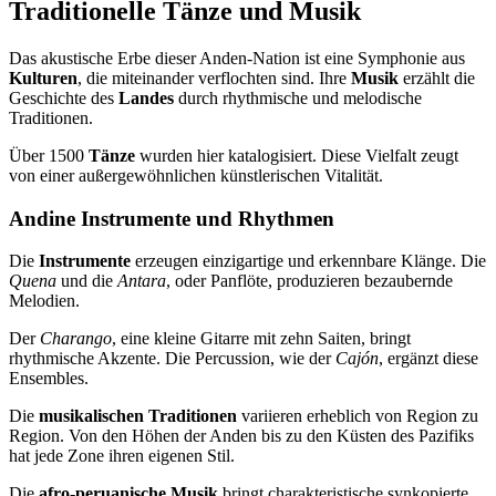
Traditionelle Tänze und Musik
Das akustische Erbe dieser Anden-Nation ist eine Symphonie aus
Kulturen
, die miteinander verflochten sind. Ihre
Musik
erzählt die
Geschichte des
Landes
durch rhythmische und melodische
Traditionen.
Über 1500
Tänze
wurden hier katalogisiert. Diese Vielfalt zeugt
von einer außergewöhnlichen künstlerischen Vitalität.
Andine Instrumente und Rhythmen
Die
Instrumente
erzeugen einzigartige und erkennbare Klänge. Die
Quena
und die
Antara
, oder Panflöte, produzieren bezaubernde
Melodien.
Der
Charango
, eine kleine Gitarre mit zehn Saiten, bringt
rhythmische Akzente. Die Percussion, wie der
Cajón
, ergänzt diese
Ensembles.
Die
musikalischen Traditionen
variieren erheblich von Region zu
Region. Von den Höhen der Anden bis zu den Küsten des Pazifiks
hat jede Zone ihren eigenen Stil.
Die
afro-peruanische Musik
bringt charakteristische synkopierte