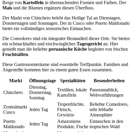
Berge von
Kartoffeln
in überraschenden Formen und Farben. Der
Mais
und die Blumen ergänzen diesen Überfluss.
Der Markt von Chinchero belebt das Heilige Tal an Dienstagen,
Donnerstagen und Sonntagen. Der in Cusco oder Puerto Maldonado
bietet ein vollständiges sensorisches Eintauchen.
Die
Comedores
sind ein integraler Bestandteil dieser Orte. Sie bieten
ein schmackhaftes und erschwingliches
Tagesgericht
an. Hier
genießt man die beliebte
peruanische Küche
begleitet von frischen
Fruchtsäften
.
Diese Gastronomieräume sind essentielle Treffpunkte. Familien und
Angestellte kommen hier zu einem guten Essen zusammen.
Markt
Öffnungstage
Spezialitäten
Besonderheiten
Dienstag,
Textilien, lokale
Panoramablick,
Chinchero
Donnerstag,
Kartoffeln
Webvorführungen
Sonntag
Tropenfrüchte,
Beliebte Comedores,
Zentralmarkt
Jeden Tag
Fleisch,
sehr lebhafte
Cusco
Gewürze
Atmosphäre
Puerto
Amazoniens
Eintauchen in den
Jeden Tag
Maldonado
Produkte, Fische
tropischen Wald