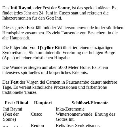
Das
Inti Raymi
, oder Fest der
Sonne
, ist das spektakulärste. Es
findet jedes Jahr am 24. Juni in Cusco statt und rekreiert die
Inkazeremonien für den Gott Inti.
Dieses große
Fest
fällt mit der Wintersonnenwende in der südlichen
Hemisphäre zusammen. Es zieht Tausende von Besuchern in die
alte Hauptstadt.
Die Pilgerfahrt von
Q'oyllur Riti
illustriert einen einzigartigen
Synkretismus. Sie kombiniert die Verehrung der heiligen Berge
(Apus) mit einer christlichen Hingabe.
Die Wanderer steigen auf über 5000 Meter Höhe. Es ist ein
intensives spirituelles und körperliches Erlebnis.
Das
Fest
der Virgen del Carmen in Paucartambo dauert mehrere
Tage. Es vereint katholische Prozessionen und farbenfrohe
traditionelle
Tänze
.
Fest / Ritual
Hauptort
Schlüssel-Elemente
Inti Raymi
Inka-Zeremonie,
(Fest der
Cusco
Wintersonnenwende, Ehrung des
Sonne)
Gottes Inti
Region
Religiöser Synkretismus,