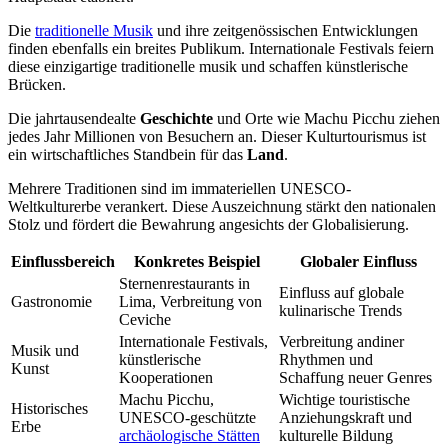
Die
traditionelle Musik
und ihre zeitgenössischen Entwicklungen
finden ebenfalls ein breites Publikum. Internationale Festivals feiern
diese einzigartige traditionelle musik und schaffen künstlerische
Brücken.
Die jahrtausendealte
Geschichte
und Orte wie Machu Picchu ziehen
jedes Jahr Millionen von Besuchern an. Dieser Kulturtourismus ist
ein wirtschaftliches Standbein für das
Land
.
Mehrere Traditionen sind im immateriellen UNESCO-
Weltkulturerbe verankert. Diese Auszeichnung stärkt den nationalen
Stolz und fördert die Bewahrung angesichts der Globalisierung.
Einflussbereich
Konkretes Beispiel
Globaler Einfluss
Sternenrestaurants in
Einfluss auf globale
Gastronomie
Lima, Verbreitung von
kulinarische Trends
Ceviche
Internationale Festivals,
Verbreitung andiner
Musik und
künstlerische
Rhythmen und
Kunst
Kooperationen
Schaffung neuer Genres
Machu Picchu,
Wichtige touristische
Historisches
UNESCO-geschützte
Anziehungskraft und
Erbe
archäologische Stätten
kulturelle Bildung