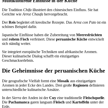
Multikulturelle Einflüsse in der Küche
Die Tradition
Chifa
illustriert den chinesischen Einfluss. Sie hat
Gerichte wie
Arroz Chaufa
hervorgebracht.
Der
Reis
begleitet oft kreolische Rezepte. Das
Arroz con Pato
ist ein
schönes Beispiel dafür.
Japanische Einflüsse haben die Zubereitung von
Meeresfrüchten
und
rohem Fisch
verfeinert. Diese
peruanische Küche
entwickelt
sich ständig weiter.
Sie integriert europäische Techniken und afrikanische Aromen.
Dieser kulinarische Dialog schafft ein einzigartiges
Geschmackserlebnis.
Die Geheimnisse der peruanischen Küche
Die geografische Vielfalt formt eine
Mosaik
aus einzigartigen
Aromen in jeder Ecke des Landes. Drei große
Regionen
definieren
unterschiedliche kulinarische Ansätze.
In der
Sierra
der Anden ist der
Cuy
eine traditionelle
Fleischquelle
.
Die
Pachamanca
garen langsam
Fleisch
und
Kartoffeln
unter der
Erde.