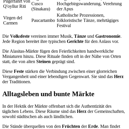
Pilgerfahrt von
Cusco
Hochgebirgswanderung, Verehrung
Q'oyllur Riti
(Sinakara)
der Apus
Katholische Prozessionen,
Virgen del
Paucartambo
folkloristische Tänze, mehrtägiges
Carmen
Festival
Die
Volksfeste
vereinen immer Musik,
Tänze
und
Gastronomie
.
Jede Region bereitet ihre typischen
Gerichte
für den Anlass vor.
Die Alasitas-Märkte fügen den Feierlichkeiten handwerkliche
Miniaturen hinzu. Diese Rituale finden oft in der Nähe von Orten
statt, die von alten
Steinen
geprägt sind.
Diese
Feste
stärken die Verbindung zwischen einer glorreichen
Vergangenheit und einer lebendigen Gegenwart. Sie sind das
Herz
der Traditionen.
Alltagsleben und bunte Märkte
In der Hektik der Märkte offenbart sich die Authentizität des
täglichen Lebens. Diese Räume sind das
Herz
der Gemeinschaften,
sowohl städtischen als auch ländlichen.
Die Stände überquellen von den
Früchten
der
Erde
. Man findet