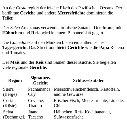
An der
Costa
regiert der frische
Fisch
des Pazifischen Ozeans. Der
berühmte
Ceviche
und andere
Meeresfrüchte
dominieren die
Teller.
Der
Selva
Amazonas verwendet tropische Zutaten. Der
Juane
, mit
Hähnchen
und
Reis
, wird in einem Bananenblatt gegart.
Die
Comedores
auf den Märkten bieten ein authentisches
Tagesgericht
. Das Streetfood bietet
Gerichte
wie die
Papa
Rellena
und Tamales.
Der
Mais
und der
Reis
sind Säulen dieser
Küche
. Sie begleiten
viele regionale
Gerichte
.
Signature-
Region
Schlüsselzutaten
Gericht
Sierra
Pachamanca,
Meerschweinchenfleisch, Kartoffeln,
(Berge)
Cuy
andine Gewürze
Costa
Ceviche,
Frischer Fisch, Meeresfrüchte, Limette,
(Küste)
Tiradito
Chili
Selva
Juane,
Hähnchen, Reis, Kochbananen,
(Dschungel)
Tacacho
Süßwasserfische