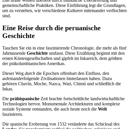
Das uralte Wissen überlebt durch mündliche Überlieferung und
gemeinschaftliche Praktiken. Diese Einführung legt die Grundlagen,
um zu verstehen, wie verschiedene
Kulturen
miteinander verflochten
sind.
Eine Reise durch die peruanische
Geschichte
Tauchen Sie ein in eine faszinierende Chronologie, die mehr als fünf
Jahrtausende
Geschichte
umfasst. Diese Erzählung beginnt mit den
ersten Küstengesellschaften und gipfelt im Inkareich, dem größten
der präkolumbianischen Amerikas.
Dieser Weg
durch
die Epochen offenbart den Einfluss, den
aufeinanderfolgende Zivilisationen hinterlassen haben. Dazu
gehören Chavín, Moche, Nazca, Wari, Chimú und schließlich die
Inkas.
Die
prähispanische
Zeit brachte fortschrittliche landwirtschaftliche
Technologien hervor. Monumentale Architekturen und komplexe
soziale Systeme entstanden, die auch heute noch die
Welt
faszinieren.
Die spanische Eroberung von 1532 veränderte das Schicksal des