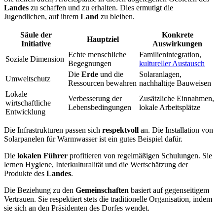
Landes
zu schaffen und zu erhalten. Dies ermutigt die
Jugendlichen, auf ihrem
Land
zu bleiben.
Säule der
Konkrete
Hauptziel
Initiative
Auswirkungen
Echte menschliche
Familienintegration,
Soziale Dimension
Begegnungen
kultureller Austausch
Die
Erde
und die
Solaranlagen,
Umweltschutz
Ressourcen bewahren
nachhaltige Bauweisen
Lokale
Verbesserung der
Zusätzliche Einnahmen,
wirtschaftliche
Lebensbedingungen
lokale Arbeitsplätze
Entwicklung
Die Infrastrukturen passen sich
respektvoll
an. Die Installation von
Solarpanelen für Warmwasser ist ein gutes Beispiel dafür.
Die
lokalen Führer
profitieren von regelmäßigen Schulungen. Sie
lernen Hygiene, Interkulturalität und die Wertschätzung der
Produkte des
Landes
.
Die Beziehung zu den
Gemeinschaften
basiert auf gegenseitigem
Vertrauen. Sie respektiert stets die traditionelle Organisation, indem
sie sich an den Präsidenten des Dorfes wendet.