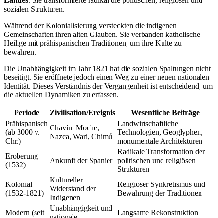
Landes
. Sie transformierte radikal die politischen, religiösen und
sozialen Strukturen.
Während der Kolonialisierung versteckten die indigenen
Gemeinschaften ihren alten Glauben. Sie verbanden katholische
Heilige mit prähispanischen Traditionen, um ihre Kulte zu
bewahren.
Die Unabhängigkeit im Jahr 1821 hat die sozialen Spaltungen nicht
beseitigt. Sie eröffnete jedoch einen Weg zu einer neuen nationalen
Identität. Dieses Verständnis der Vergangenheit ist entscheidend, um
die aktuellen Dynamiken zu erfassen.
Periode
Zivilisation/Ereignis
Wesentliche Beiträge
Prähispanisch
Landwirtschaftliche
Chavín, Moche,
(ab 3000 v.
Technologien, Geoglyphen,
Nazca, Wari, Chimú
Chr.)
monumentale Architekturen
Radikale Transformation der
Eroberung
Ankunft der Spanier
politischen und religiösen
(1532)
Strukturen
Kultureller
Kolonial
Religiöser Synkretismus und
Widerstand der
(1532-1821)
Bewahrung der Traditionen
Indigenen
Unabhängigkeit und
Modern (seit
Langsame Rekonstruktion
nationale