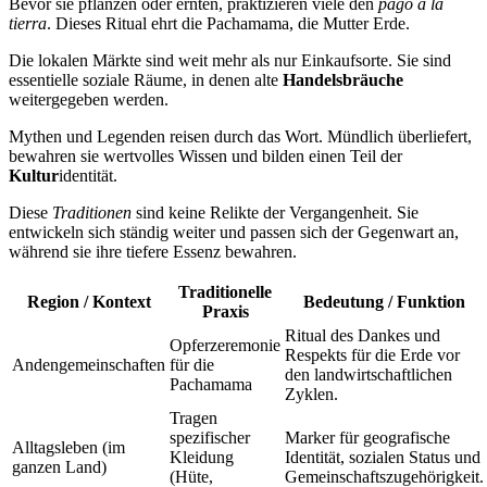
Bevor sie pflanzen oder ernten, praktizieren viele den
pago a la
tierra
. Dieses Ritual ehrt die Pachamama, die Mutter Erde.
Die lokalen Märkte sind weit mehr als nur Einkaufsorte. Sie sind
essentielle soziale Räume, in denen alte
Handelsbräuche
weitergegeben werden.
Mythen und Legenden reisen durch das Wort. Mündlich überliefert,
bewahren sie wertvolles Wissen und bilden einen Teil der
Kultur
identität.
Diese
Traditionen
sind keine Relikte der Vergangenheit. Sie
entwickeln sich ständig weiter und passen sich der Gegenwart an,
während sie ihre tiefere Essenz bewahren.
Traditionelle
Region / Kontext
Bedeutung / Funktion
Praxis
Ritual des Dankes und
Opferzeremonie
Respekts für die Erde vor
Andengemeinschaften
für die
den landwirtschaftlichen
Pachamama
Zyklen.
Tragen
spezifischer
Marker für geografische
Alltagsleben (im
Kleidung
Identität, sozialen Status und
ganzen Land)
(Hüte,
Gemeinschaftszugehörigkeit.