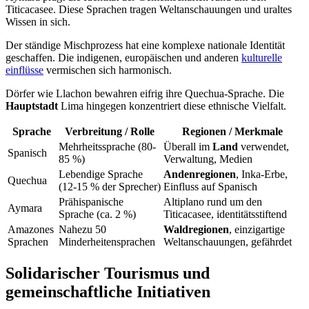
Titicacasee. Diese Sprachen tragen Weltanschauungen und uraltes
Wissen in sich.
Der ständige Mischprozess hat eine komplexe nationale Identität
geschaffen. Die indigenen, europäischen und anderen
kulturelle
einflüsse
vermischen sich harmonisch.
Dörfer wie Llachon bewahren eifrig ihre Quechua-Sprache. Die
Hauptstadt
Lima hingegen konzentriert diese ethnische Vielfalt.
Sprache
Verbreitung / Rolle
Regionen / Merkmale
Mehrheitssprache (80-
Überall im
Land
verwendet,
Spanisch
85 %)
Verwaltung, Medien
Lebendige Sprache
Andenregionen
, Inka-Erbe,
Quechua
(12-15 % der Sprecher)
Einfluss auf Spanisch
Prähispanische
Altiplano rund um den
Aymara
Sprache (ca. 2 %)
Titicacasee, identitätsstiftend
Amazones
Nahezu 50
Waldregionen
, einzigartige
Sprachen
Minderheitensprachen
Weltanschauungen, gefährdet
Solidarischer Tourismus und
gemeinschaftliche Initiativen