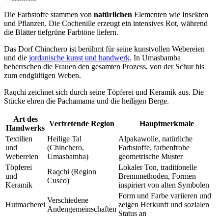
Die Farbstoffe stammen von
natürlichen
Elementen wie Insekten
und Pflanzen. Die Cochenille erzeugt ein intensives Rot, während
die Blätter tiefgrüne Farbtöne liefern.
Das Dorf Chinchero ist berühmt für seine kunstvollen Webereien
und die
jordanische kunst und handwerk
. In Umasbamba
beherrschen die Frauen den gesamten Prozess, von der Schur bis
zum endgültigen Weben.
Raqchi zeichnet sich durch seine Töpferei und Keramik aus. Die
Stücke ehren die Pachamama und die heiligen Berge.
Art des
Vertretende Region
Hauptmerkmale
Handwerks
Textilien
Heilige Tal
Alpakawolle, natürliche
und
(Chinchero,
Farbstoffe, farbenfrohe
Webereien
Umasbamba)
geometrische Muster
Töpferei
Lokaler Ton, traditionelle
Raqchi (Region
und
Brennmethoden, Formen
Cusco)
Keramik
inspiriert von alten Symbolen
Form und Farbe variieren und
Verschiedene
Hutmacherei
zeigen Herkunft und sozialen
Andengemeinschaften
Status an