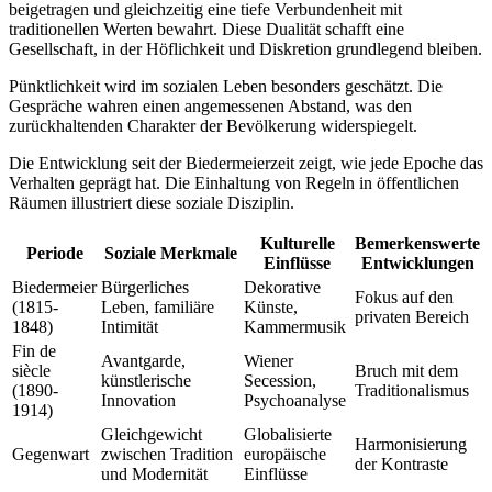
beigetragen und gleichzeitig eine tiefe Verbundenheit mit
traditionellen Werten bewahrt. Diese Dualität schafft eine
Gesellschaft, in der Höflichkeit und Diskretion grundlegend bleiben.
Pünktlichkeit wird im sozialen Leben besonders geschätzt. Die
Gespräche wahren einen angemessenen Abstand, was den
zurückhaltenden Charakter der Bevölkerung widerspiegelt.
Die Entwicklung seit der Biedermeierzeit zeigt, wie jede Epoche das
Verhalten geprägt hat. Die Einhaltung von Regeln in öffentlichen
Räumen illustriert diese soziale Disziplin.
Kulturelle
Bemerkenswerte
Periode
Soziale Merkmale
Einflüsse
Entwicklungen
Biedermeier
Bürgerliches
Dekorative
Fokus auf den
(1815-
Leben, familiäre
Künste,
privaten Bereich
1848)
Intimität
Kammermusik
Fin de
Avantgarde,
Wiener
siècle
Bruch mit dem
künstlerische
Secession,
(1890-
Traditionalismus
Innovation
Psychoanalyse
1914)
Gleichgewicht
Globalisierte
Harmonisierung
Gegenwart
zwischen Tradition
europäische
der Kontraste
und Modernität
Einflüsse