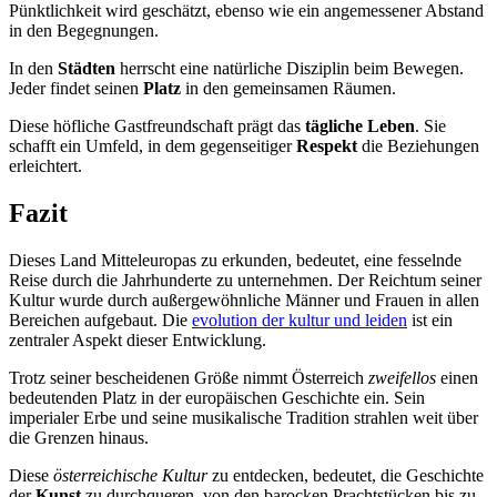
Pünktlichkeit wird geschätzt, ebenso wie ein angemessener Abstand
in den Begegnungen.
In den
Städten
herrscht eine natürliche Disziplin beim Bewegen.
Jeder findet seinen
Platz
in den gemeinsamen Räumen.
Diese höfliche Gastfreundschaft prägt das
tägliche Leben
. Sie
schafft ein Umfeld, in dem gegenseitiger
Respekt
die Beziehungen
erleichtert.
Fazit
Dieses Land Mitteleuropas zu erkunden, bedeutet, eine fesselnde
Reise durch die Jahrhunderte zu unternehmen. Der Reichtum seiner
Kultur wurde durch außergewöhnliche Männer und Frauen in allen
Bereichen aufgebaut. Die
evolution der kultur und leiden
ist ein
zentraler Aspekt dieser Entwicklung.
Trotz seiner bescheidenen Größe nimmt Österreich
zweifellos
einen
bedeutenden Platz in der europäischen Geschichte ein. Sein
imperialer Erbe und seine musikalische Tradition strahlen weit über
die Grenzen hinaus.
Diese
österreichische Kultur
zu entdecken, bedeutet, die Geschichte
der
Kunst
zu durchqueren, von den barocken Prachtstücken bis zu