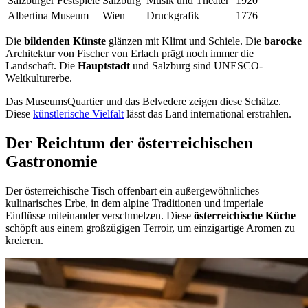
Salzburger Festspiele
Salzburg
Musik und Theater
1920
Albertina Museum
Wien
Druckgrafik
1776
Die
bildenden Künste
glänzen mit Klimt und Schiele. Die
barocke
Architektur von Fischer von Erlach prägt noch immer die
Landschaft. Die
Hauptstadt
und Salzburg sind UNESCO-
Weltkulturerbe.
Das MuseumsQuartier und das Belvedere zeigen diese Schätze.
Diese
künstlerische Vielfalt
lässt das Land international erstrahlen.
Der Reichtum der österreichischen
Gastronomie
Der österreichische Tisch offenbart ein außergewöhnliches
kulinarisches Erbe, in dem alpine Traditionen und imperiale
Einflüsse miteinander verschmelzen. Diese
österreichische Küche
schöpft aus einem großzügigen Terroir, um einzigartige Aromen zu
kreieren.