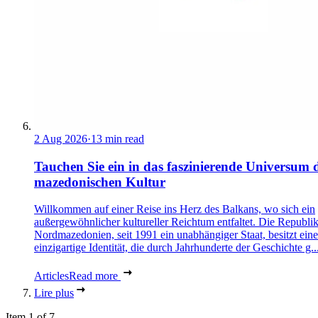
2 Aug 2026
·
13 min read
Tauchen Sie ein in das faszinierende Universum 
mazedonischen Kultur
Willkommen auf einer Reise ins Herz des Balkans, wo sich ein
außergewöhnlicher kultureller Reichtum entfaltet. Die Republi
Nordmazedonien, seit 1991 ein unabhängiger Staat, besitzt eine
einzigartige Identität, die durch Jahrhunderte der Geschichte g..
Articles
Read more
Lire plus
Item 1 of 7