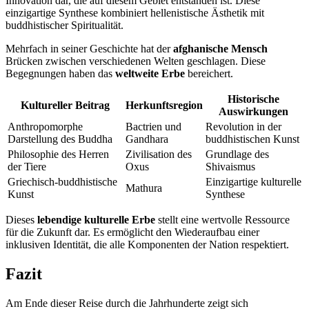
Innovation dar, die auf diesem Gebiet entstanden ist. Diese
einzigartige Synthese kombiniert hellenistische Ästhetik mit
buddhistischer Spiritualität.
Mehrfach in seiner Geschichte hat der
afghanische Mensch
Brücken zwischen verschiedenen Welten geschlagen. Diese
Begegnungen haben das
weltweite Erbe
bereichert.
Historische
Kultureller Beitrag
Herkunftsregion
Auswirkungen
Anthropomorphe
Bactrien und
Revolution in der
Darstellung des Buddha
Gandhara
buddhistischen Kunst
Philosophie des Herren
Zivilisation des
Grundlage des
der Tiere
Oxus
Shivaismus
Griechisch-buddhistische
Einzigartige kulturelle
Mathura
Kunst
Synthese
Dieses
lebendige kulturelle Erbe
stellt eine wertvolle Ressource
für die Zukunft dar. Es ermöglicht den Wiederaufbau einer
inklusiven Identität, die alle Komponenten der Nation respektiert.
Fazit
Am Ende dieser Reise durch die Jahrhunderte zeigt sich