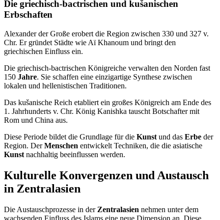
Die griechisch-bactrischen und kušanischen
Erbschaften
Alexander der Große erobert die Region zwischen 330 und 327 v.
Chr. Er gründet Städte wie Aï Khanoum und bringt den
griechischen Einfluss ein.
Die griechisch-bactrischen Königreiche verwalten den Norden fast
150
Jahre
. Sie schaffen eine einzigartige Synthese zwischen
lokalen und hellenistischen Traditionen.
Das kušanische Reich etabliert ein großes Königreich am Ende des
1. Jahrhunderts v. Chr. König Kanishka tauscht Botschafter mit
Rom und China aus.
Diese Periode bildet die Grundlage für die
Kunst
und das
Erbe
der
Region. Der
Menschen
entwickelt Techniken, die die asiatische
Kunst
nachhaltig beeinflussen werden.
Kulturelle Konvergenzen und Austausch
in Zentralasien
Die Austauschprozesse in der
Zentralasien
nehmen unter dem
wachsenden Einfluss des Islams eine neue Dimension an. Diese