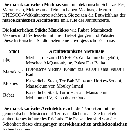
Die
marokkanischen Medinas
sind architektonische Schätze. Fès,
Marrakesch, Meknès und Tétouan haben Medinas, die zum
UNESCO-Weltkulturerbe gehören. Sie zeigen die Entwicklung der
marokkanischen Architektur
im Laufe der Jahrhunderte.
Die
kaiserlichen Städte Marokkos
wie Rabat, Marrakesch,
Meknès und Fès fesseln mit ihren Befestigungen und Palästen.
Diese historischen Städte bieten eine unvergessliche Zeitreise.
Stadt
Architektonische Merkmale
Medina, die zum UNESCO-Weltkulturerbe gehört,
Fès
Moschee Al-Qaraouiyine, Palast Dar Batha
Historische Medina, Koutoubia, Palast Bahia, Palast El
Marrakesch
Badi
Kaiserliche Stadt, Tor Bab Mansour, Heri es-Souani,
Meknès
Mausoleum von Moulay Ismaïl
Kaiserliche Stadt, Turm Hassan, Mausoleum
Rabat
Mohammed V, Kasbah der Oudaias
Die
marokkanische Architektur
zieht die
Touristen
mit ihren
geometrischen Mustern und Terrassendächern an. Sie bietet ein
authentisches kulturelles Erlebnis. Die Reisenden sind von der
Schönheit dieses einzigartigen
marokkanischen architektonischen
Erbes
fasziniert.