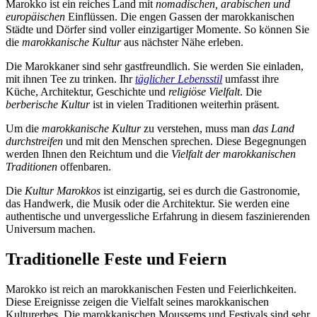
Marokko ist ein reiches Land mit
nomadischen, arabischen und
europäischen
Einflüssen. Die engen Gassen der marokkanischen
Städte und Dörfer sind voller einzigartiger Momente. So können Sie
die
marokkanische Kultur
aus nächster Nähe erleben.
Die Marokkaner sind sehr gastfreundlich. Sie werden Sie einladen,
mit ihnen Tee zu trinken. Ihr
täglicher Lebensstil
umfasst ihre
Küche, Architektur, Geschichte und
religiöse Vielfalt
. Die
berberische Kultur
ist in vielen Traditionen weiterhin präsent.
Um die
marokkanische Kultur
zu verstehen, muss man
das Land
durchstreifen
und mit den Menschen sprechen. Diese Begegnungen
werden Ihnen den Reichtum und die
Vielfalt der marokkanischen
Traditionen
offenbaren.
Die
Kultur Marokkos
ist einzigartig, sei es durch die Gastronomie,
das Handwerk, die Musik oder die Architektur. Sie werden eine
authentische und unvergessliche Erfahrung in diesem faszinierenden
Universum machen.
Traditionelle Feste und Feiern
Marokko ist reich an marokkanischen Festen und Feierlichkeiten.
Diese Ereignisse zeigen die Vielfalt seines marokkanischen
Kulturerbes. Die marokkanischen Moussems und Festivals sind sehr