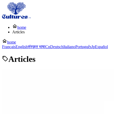
home
Articles
home
Français
English
संस्कृत भाषा
Cn
Deutsch
Italiano
Português
Jp
Español
Articles