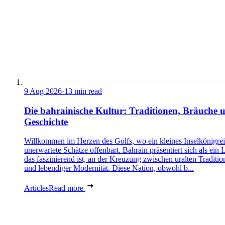
9 Aug 2026
·
13 min read
Die bahrainische Kultur: Traditionen, Bräuche 
Geschichte
Willkommen im Herzen des Golfs, wo ein kleines Inselkönigre
unerwartete Schätze offenbart. Bahrain präsentiert sich als ein 
das faszinierend ist, an der Kreuzung zwischen uralten Traditio
und lebendiger Modernität. Diese Nation, obwohl b...
Articles
Read more