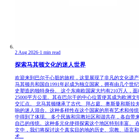
2 Aug 2026
·
1 min read
探索马其顿文化的迷人世界
欢迎来到巴尔干心脏的旅程，这里展现了非凡的文化遗产
马其顿共和国自1991年起成为独立国家，拥有由几个世
史塑造的独特身份。 这个东南欧国家大约有210万人，面
25000平方公里。其在巴尔干的中心位置使其成为欧洲文
交汇点。 北马其顿继承了古代、拜占庭、奥斯曼和斯拉
响的迷人混合。这种多样性在这个国家的所有艺术和传统
中得到了体现。 多个民族和宗教社区和谐共存，各自带
自己的传统。这种多元化使得探索这个地区特别丰富。 
文中，我们将探讨这个真实目的地的历史、宗教、语言和
术...