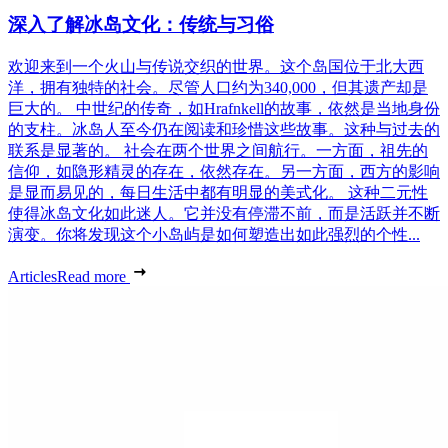
深入了解冰岛文化：传统与习俗
欢迎来到一个火山与传说交织的世界。这个岛国位于北大西
洋，拥有独特的社会。尽管人口约为340,000，但其遗产却是
巨大的。 中世纪的传奇，如Hrafnkell的故事，依然是当地身份
的支柱。冰岛人至今仍在阅读和珍惜这些故事。这种与过去的
联系是显著的。 社会在两个世界之间航行。一方面，祖先的
信仰，如隐形精灵的存在，依然存在。另一方面，西方的影响
是显而易见的，每日生活中都有明显的美式化。 这种二元性
使得冰岛文化如此迷人。它并没有停滞不前，而是活跃并不断
演变。你将发现这个小岛屿是如何塑造出如此强烈的个性...
Articles
Read more