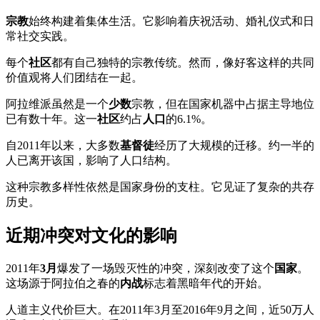
宗教
始终构建着集体生活。它影响着庆祝活动、婚礼仪式和日
常社交实践。
每个
社区
都有自己独特的宗教传统。然而，像好客这样的共同
价值观将人们团结在一起。
阿拉维派虽然是一个
少数
宗教，但在国家机器中占据主导地位
已有数十年。这一
社区
约占
人口
的6.1%。
自2011年以来，大多数
基督徒
经历了大规模的迁移。约一半的
人已离开该国，影响了人口结构。
这种宗教多样性依然是国家身份的支柱。它见证了复杂的共存
历史。
近期冲突对文化的影响
2011年
3月
爆发了一场毁灭性的冲突，深刻改变了这个
国家
。
这场源于阿拉伯之春的
内战
标志着黑暗年代的开始。
人道主义代价巨大。在2011年3月至2016年9月之间，近50万人