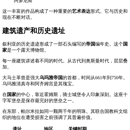
阿多尼斯
这一丰富的作品构成了一种重要的
艺术表达
形式。它与历史和
现在不断对话。
建筑遗产和历史遗址
叙利亚的历史遗迹形成了一部石头编写的
帝国
编年史。这个
国
家
是一个露天博物馆。
每一座建筑讲述着不同的时代。从古代到奥斯曼时代，层层叠
加。
大马士革曾是强大
乌玛雅帝国
的首都，时间从661年到750年。
乌玛雅清真寺和阿齐姆宫是其瑰宝。
在
国家
的中心，靠近霍姆斯，骑士城堡令人印象深刻。这座十
字军堡垒是保存最完好的堡垒之一。
在东部，帕尔米拉如同一颗两千年的明珠。其联合国教科文组
织的地位在遭受损害之前强调了其普遍价值。
遗址
地区
关键时期