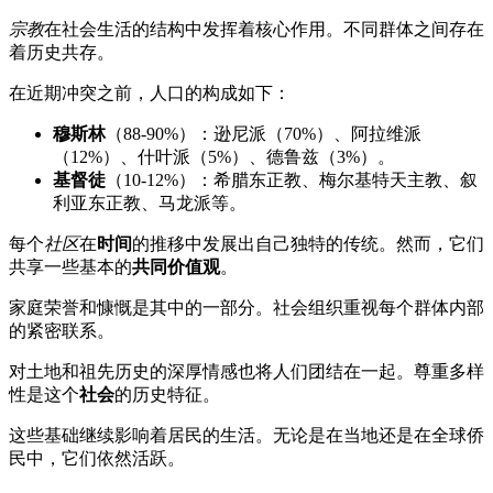
宗教
在社会生活的结构中发挥着核心作用。不同群体之间存在
着历史共存。
在近期冲突之前，人口的构成如下：
穆斯林
（88-90%）：逊尼派（70%）、阿拉维派
（12%）、什叶派（5%）、德鲁兹（3%）。
基督徒
（10-12%）：希腊东正教、梅尔基特天主教、叙
利亚东正教、马龙派等。
每个
社区
在
时间
的推移中发展出自己独特的传统。然而，它们
共享一些基本的
共同价值观
。
家庭荣誉和慷慨是其中的一部分。社会组织重视每个群体内部
的紧密联系。
对土地和祖先历史的深厚情感也将人们团结在一起。尊重多样
性是这个
社会
的历史特征。
这些基础继续影响着居民的生活。无论是在当地还是在全球侨
民中，它们依然活跃。