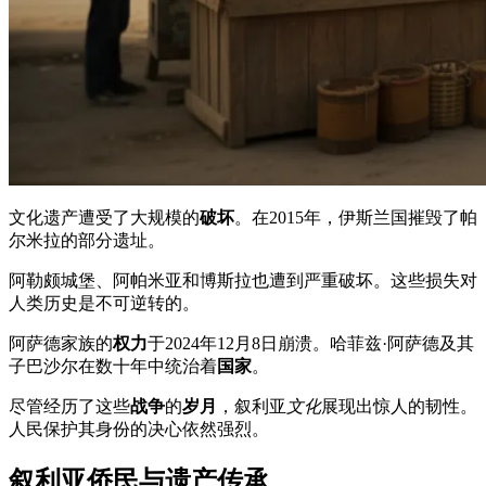
文化遗产遭受了大规模的
破坏
。在2015年，伊斯兰国摧毁了帕
尔米拉的部分遗址。
阿勒颇城堡、阿帕米亚和博斯拉也遭到严重破坏。这些损失对
人类历史是不可逆转的。
阿萨德家族的
权力
于2024年12月8日崩溃。哈菲兹·阿萨德及其
子巴沙尔在数十年中统治着
国家
。
尽管经历了这些
战争
的
岁月
，叙利亚
文化
展现出惊人的韧性。
人民保护其身份的决心依然强烈。
叙利亚侨民与遗产传承