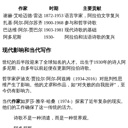
作家
时期
主要贡献
谢赫·艾哈迈德·雷达
1872-1953
语言学家，阿拉伯文学复兴
扎基·阿尔-阿尔苏齐
1900-1968
参与和哲学诗歌
巴达维·阿尔-贾巴尔
1903-1981
现代诗歌的基础
阿多尼斯
1930-
阿拉伯和法语诗歌的复兴
现代影响和当代写作
世纪的后半段迎来了全球知名的人才。出生于1930年的诗人阿
多尼斯，自多年以前起便在更新阿拉伯诗歌。
哲学家萨迪克·贾拉尔·阿尔-阿兹姆（1934-2016）对批判性思
维产生了影响。他的
文章
和作品，如“对失败的自我批评”，至
今仍有影响力。
当代
作家
如罗莎·雅辛·哈桑（1974-）探索了近年复杂的现实。
他们的工作确保了这一传统的活力。
诗歌不是一种消遣，而是一种世界观。