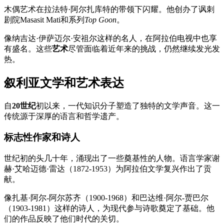
木偶艺术在拉法特·阿尔扎库特的带领下闪耀。他创办了讽刺
剧院Masasit Mati和系列
Top Goon
。
像纳吉达·伊萨迈尔·安祖尔这样的名人，在阿拉伯电视中也享
有盛名。这些
艺术
尽管面临着近年来的挑战，仍然继续发光发
热。
叙利亚文学和艺术表达
自
20世纪
初以来，一代知识分子塑造了独特的文学声音。这一
传统源于深厚的语言和哲学遗产。
标志性作家和诗人
世纪初的头几十年，涌现出了一些奠基性的人物。语言学家谢
赫·艾哈迈德·雷达（1872-1953）为阿拉伯文学复兴作出了贡
献。
像扎基·阿尔-阿尔苏齐（1900-1968）和巴达维·阿尔-贾巴尔
（1903-1981）这样的诗人，为现代参与诗歌奠定了基础。他
们的作品反映了他们时代的关切。