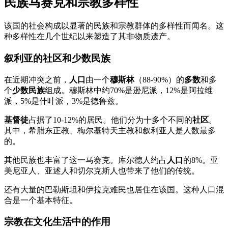
民族马赛克和宗教多样性
该国的社会构成以显著的民族和宗教群体的多样性而闻名。这
种多样性在几个世纪以来塑造了其非物质遗产。
叙利亚的社区和少数民族
在近期冲突之前，
人口
由一个
穆斯林
（88-90%）的
多数
和多
个
少数民族
组成。穆斯林中约70%是逊尼派，12%是阿拉维
派，5%是什叶派，3%是德鲁兹。
基督徒
占据了10-12%的居民。他们分为十多个不同的
社区
。
其中，希腊东正教、梅尔基特天主教和叙利亚人是人数最多
的。
其他民族也丰富了这一马赛克。库尔德人约占
人口
的8%。亚
美尼亚人、亚述人和切尔克斯人也带来了他们的传统。
还有大量的巴勒斯坦和伊拉克难民也居住在该国。这种人口混
合是一个基本特征。
宗教在文化生活中的作用