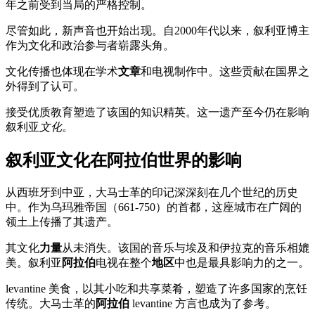
年之前受到当局的严格控制。
尽管如此，新声音也开始出现。自2000年代以来，叙利亚博主
作为文化和政治参与者崭露头角。
文化传播也体现在学术
文章
和电视制作中。这些贡献在国界之
外得到了认可。
接受优质教育塑造了该国的知识精英。这一遗产至今仍在影响
叙利亚
文化
。
叙利亚文化在阿拉伯世界的影响
从西班牙到中亚，大马士革的印记深深刻在几个世纪的历史
中。作为乌玛雅帝国（661-750）的首都，这座城市在广阔的
领土上传播了其遗产。
其文化
力量
从未消失。该国的音乐与埃及和伊拉克的音乐相媲
美。叙利亚
阿拉伯
电视在整个
地区
中也是最具影响力的之一。
levantine 美食，以其小吃和共享菜肴，塑造了许多国家的烹饪
传统。大马士革的
阿拉伯
levantine 方言也成为了参考。