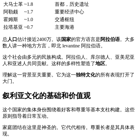
大马士革
~1.8
首都，历史遗址
阿勒颇
~1.7
重要经济中心
霍姆斯
~1.0
交通枢纽
拉塔基亚
~0.7
主要海港
总
人口
估计接近2400万。该
国家
的官方语言是
阿拉伯语
。大多
数人讲一种地方方言，即北 levantine 阿拉伯语。
这个社会由多元的民族构成。阿拉伯人、库尔德人、亚美尼亚
人和亚述人共同贡献。这样的多样性塑造了
地区
。
理解这一背景至关重要。它为这一
独特文化
的所有表现打开了
大门。
叙利亚文化的基础和价值观
这个国家的集体身份围绕着好客和尊重等基本支柱构建。这些
原则指导着日常互动。
家庭团结在这里是神圣的。它代代相传。尊重长者是其具体表
现。