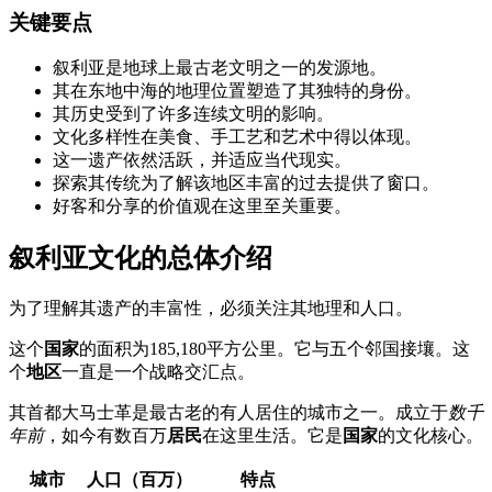
关键要点
叙利亚是地球上最古老文明之一的发源地。
其在东地中海的地理位置塑造了其独特的身份。
其历史受到了许多连续文明的影响。
文化多样性在美食、手工艺和艺术中得以体现。
这一遗产依然活跃，并适应当代现实。
探索其传统为了解该地区丰富的过去提供了窗口。
好客和分享的价值观在这里至关重要。
叙利亚文化的总体介绍
为了理解其遗产的丰富性，必须关注其地理和人口。
这个
国家
的面积为185,180平方公里。它与五个邻国接壤。这
个
地区
一直是一个战略交汇点。
其首都大马士革是最古老的有人居住的城市之一。成立于
数千
年前
，如今有数百万
居民
在这里生活。它是
国家
的文化核心。
城市
人口（百万）
特点