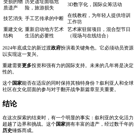
受损的物
历史遗址面临危
3D数字化，国际众筹活动
质遗产
险，旅游损失
在线教程，为年轻人提供培训
技艺消失
手工艺传承的中断
工作坊
重建文化
重新启动地方艺术
艺术家驻留项目，混合型节日
结构
生活的必要性
（现场与在线结合）
2024年底成立的新过渡
政府
扮演着关键角色。它必须动员资源
以实现这一复兴。
重建需要
更多
投资和强有力的国际支持。未来的几年将是决定
性的。
这个
国家
能否在适应的同时保持其独特身份？叙利亚人和全球
社区在文化层面的参与对于翻开战争新篇章至关重要。
结论
在这次探索的结束时，有一个明显的事实：叙利亚的文化活力
超越了边界和挑战。这个
国家
拥有丰富的遗产，经过数千年的
历史
锤炼而成。