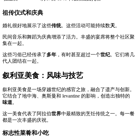
祖传仪式和庆典
婚礼很好地展示了这些
传统
。这些活动可能持续数
天
。
民间音乐和舞蹈为庆典增添了活力。丰盛的宴席将整个社区聚
集在一起。
这些习俗已经传承了
多年
，有时甚至超过一个
世纪
。它们将几
代人团结在一起。
叙利亚美食：风味与技艺
叙利亚美食是一场穿越世纪的感官之旅，融合了遗产与创新。
它结合了地中海、奥斯曼和 levantine 的影响，创造出独特的
味道
。
这一美食代表了阿拉伯
世界
中最精致的烹饪传统之一。每一餐
都是一次丰盛的庆祝。
标志性菜肴和小吃