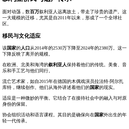
面对动荡，数
百万
叙利亚人远离故土，带走了珍贵的遗产。这
一大规模的迁移，尤其是自2011年以来，形成了一个全球社
区。
移民与文化适应
该
国家
的
人口
从2014年的2530万下降至2024年的2380万。这一
下降反映了离开的规模。
在欧洲、北美和海湾的
叙利亚人
保持着他们的传统。美食、音
乐和手工艺与他们同行。
流亡艺术家，如自2015年在德国的木偶戏演员拉法特·阿尔扎
库特，继续创作。他们从海外讲述着他们的
国家
的现实。
适应是一种微妙的平衡。它结合了在接待社会中的融入与对原
身份的保留。
协会组织活动和语言课程。其目的是确保向在
国家
外出生的年
轻一代传承。