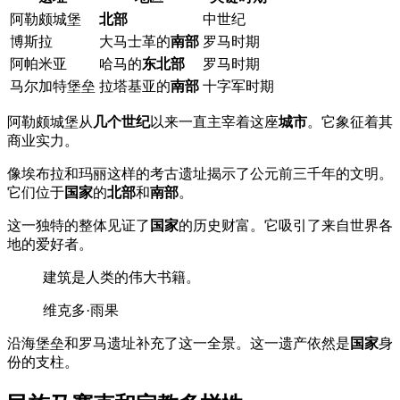
阿勒颇城堡
北部
中世纪
博斯拉
大马士革的
南部
罗马时期
阿帕米亚
哈马的
东北部
罗马时期
马尔加特堡垒
拉塔基亚的
南部
十字军时期
阿勒颇城堡从
几个世纪
以来一直主宰着这座
城市
。它象征着其
商业实力。
像埃布拉和玛丽这样的考古遗址揭示了公元前三千年的文明。
它们位于
国家
的
北部
和
南部
。
这一独特的整体见证了
国家
的历史财富。它吸引了来自世界各
地的爱好者。
建筑是人类的伟大书籍。
维克多·雨果
沿海堡垒和罗马遗址补充了这一全景。这一遗产依然是
国家
身
份的支柱。