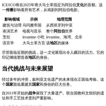
ICESCO将在2025年将大马士革指定为阿拉伯
文化
的首都。这
一
传播
影响着所有艺术，从戏剧到阿拉伯电影。
影响领域
示例
地理范围
建筑与治理
乌玛雅帝国
从西班牙到中亚
表演艺术
电视与音乐
整个
阿拉伯
世界
烹饪
levantine 小吃
levantine、海湾、北非
语言学
大马士革方言
该
地区
的媒体
尽管面临近期的挑战，这一
文化
展现出令人瞩目的活力。它的
印记继续塑造着
地区
的身份。
当代挑战与未来展望
经过多年的冲突，叙利亚文化遗产的未来现在正面临考验。这
个
国家
面临重建其
国家
和身份的巨大任务。
自2011年开始的
战争
摧毁了大量遗产。联合国教科文组织的遗
址和手工艺技术受到严重影响。