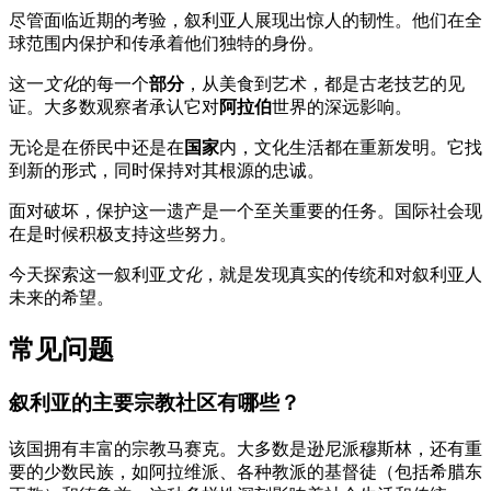
尽管面临近期的考验，叙利亚人展现出惊人的韧性。他们在全
球范围内保护和传承着他们独特的身份。
这一
文化
的每一个
部分
，从美食到艺术，都是古老技艺的见
证。大多数观察者承认它对
阿拉伯
世界的深远影响。
无论是在侨民中还是在
国家
内，文化生活都在重新发明。它找
到新的形式，同时保持对其根源的忠诚。
面对破坏，保护这一遗产是一个至关重要的任务。国际社会现
在是时候积极支持这些努力。
今天探索这一叙利亚
文化
，就是发现真实的传统和对叙利亚人
未来的希望。
常见问题
叙利亚的主要宗教社区有哪些？
该国拥有丰富的宗教马赛克。大多数是逊尼派穆斯林，还有重
要的少数民族，如阿拉维派、各种教派的基督徒（包括希腊东