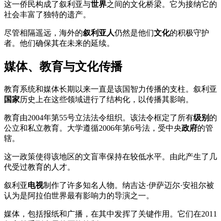
这一侨民构成了叙利亚与
世界
之间的文化桥梁。它为接纳它的
社会丰富了独特的遗产。
尽管相隔遥远，海外的
叙利亚人
仍然是他们
文化
的积极守护
者。他们确保其在未来的延续。
媒体、教育与文化传播
教育系统和媒体长期以来一直是该国智力传播的支柱。叙利亚
国家
历史上在这些领域进行了结构化，以传播其影响。
教育由2004年第55号立法法令组织。该法令框定了所有
级别
的
公立和私立教育。大学遵循2006年第6号法，受中央
政府
的管
辖。
这一政策使得该地区的文盲率保持在较低水平。由此产生了几
代受过教育的人才。
叙利亚
电视
制作了许多知名人物。纳吉达·伊萨迈尔·安祖尔被
认为是阿拉伯世界最有影响力的导演之一。
媒体，包括报纸和广播，在其中发挥了关键作用。它们在2011