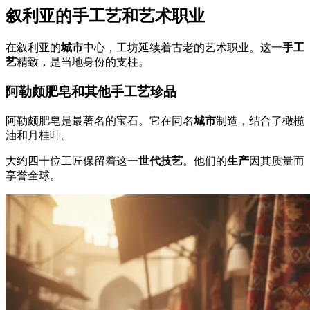
叙利亚的手工艺和艺术职业
在叙利亚的
城市
中心，工坊延续着古老的艺术职业。这一
手工
艺
精致，是当地身份的支柱。
阿勒颇肥皂和其他手工艺珍品
阿勒颇肥皂是最著名的宝石。它在同名
城市
制造，结合了橄榄
油和月桂叶。
大约四十位工匠保留着这一
世代技艺
。他们的
生产
因其质量而
享誉全球。