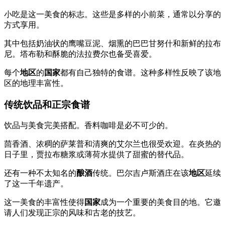
小吃是这一美食的标志。这些是多样的小前菜，通常以分享的
方式享用。
其中包括奶油状的鹰嘴豆泥、烟熏的巴巴甘努什和新鲜的拉布
尼。塔布勒和酥脆的法拉费尔也备受喜爱。
每个
地区
的
国家
都有自己独特的食谱。这种多样性反映了该地
区的地理丰富性。
传统饮品和正宗食谱
饮品与美食完美搭配。香料咖啡是必不可少的。
茴香酒、浓稠的萨莱普和清爽的艾尔兰也很受欢迎。在炎热的
日子里，贾拉布糖浆或薄荷水提供了甜蜜的替代品。
还有一种不太知名的
酿酒
传统。巴尔吉卢斯酒庄在该
地区
延续
了这一千年遗产。
这一美食的丰富性使得
国家
成为一个重要的美食目的地。它邀
请人们发现正宗的风味和古老的技艺。