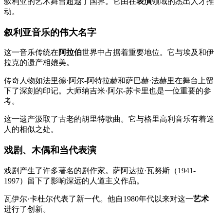
叙利亚的艺术舞台超越了国界。它由在
表演
领域的杰出人才推
动。
叙利亚音乐的伟大名字
这一音乐传统在
阿拉伯
世界中占据着重要地位。它与埃及和伊
拉克的遗产相媲美。
传奇人物如法里德·阿尔-阿特拉赫和萨巴赫·法赫里在舞台上留
下了深刻的印记。大师纳吉米·阿尔-苏卡里也是一位重要的参
考。
这一遗产汲取了古老的胡里特歌曲。它与格里高利音乐有着迷
人的相似之处。
戏剧、木偶和当代表演
戏剧产生了许多著名的剧作家。萨阿达拉·瓦努斯（1941-
1997）留下了影响深远的人道主义作品。
瓦伊尔·卡杜尔代表了新一代。他自1980年代以来对这一
艺术
进行了创新。