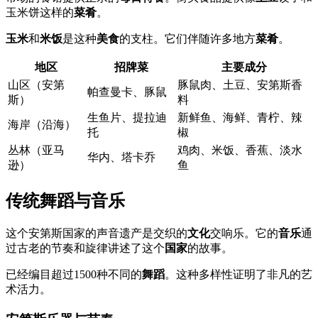
玉米饼这样的
菜肴
。
玉米
和
米饭
是这种
美食
的支柱。它们伴随许多地方
菜肴
。
地区
招牌菜
主要成分
山区（安第
豚鼠肉、土豆、安第斯香
帕查曼卡、豚鼠
斯）
料
生鱼片、提拉迪
新鲜鱼、海鲜、青柠、辣
海岸（沿海）
托
椒
丛林（亚马
鸡肉、米饭、香蕉、淡水
华内、塔卡乔
逊）
鱼
传统舞蹈与音乐
这个安第斯国家的声音遗产是交织的
文化
交响乐。它的
音乐
通
过古老的节奏和旋律讲述了这个
国家
的故事。
已经编目超过1500种不同的
舞蹈
。这种多样性证明了非凡的艺
术活力。