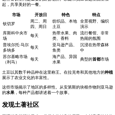
起，共享美好的一餐。
市场
开放日
特色
特点
周二、周
纺织品、本地
全景视野、编织
钦切罗
四、周日
土豆
演示
库斯科中央市
热带水果、肉
流行餐馆、非常
每天
场
类、香料
热闹的氛围
普埃尔托·马尔
亚马逊产品、
沉浸在热带森林
每天
多纳多
鱼类
中
苏尔基略市场
海产品、异国
每天
典型的
首都
市场
（利马）
水果
土豆以其数千种品种在这里称王。在拉克奇和其他地方的
种植
展示了农业文化的丰富性。
这些市场揭示了地区的多样性。从安第斯的块根作物到亚马逊
的
水果
，每种产品都讲述着一个故事。
发现土著社区