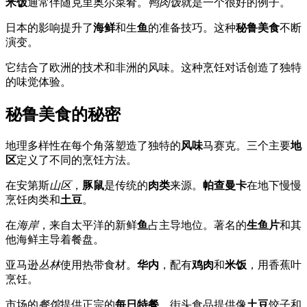
米饭
通常伴随克里奥尔菜肴。
鸭肉饭
就是一个很好的例子。
日本的影响提升了
海鲜
和生
鱼
的准备技巧。这种
秘鲁美食
不断
演变。
它结合了欧洲的技术和非洲的风味。这种烹饪对话创造了独特
的味觉体验。
秘鲁美食的秘密
地理多样性在每个角落塑造了独特的
风味
马赛克。三个主要
地
区
定义了不同的烹饪方法。
在安第斯
山区
，
豚鼠
是传统的
肉类
来源。
帕查曼卡
在地下慢慢
烹饪肉类和
土豆
。
在
海岸
，来自太平洋的新鲜
鱼
占主导地位。著名的
生鱼片
和其
他海鲜主导着餐盘。
亚马逊
丛林
使用热带食材。
华内
，配有
鸡肉
和
米饭
，用香蕉叶
烹饪。
市场的
餐馆
提供正宗的
每日特餐
。街头食品提供像
土豆
饺子和