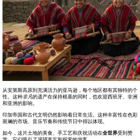
从安第斯高原到充满活力的亚马逊，每个地区都有其独特的个
性。这种
非凡
的遗产在保持根基的同时，也欢迎西班牙、非洲
和亚洲的影响。
印加帝国和古代文明仍然影响着日常生活。这种丰富性在色彩
斑斓的市场、音乐节奏和传统节日中得以体现。
如今，这片土地的美食、手工艺和庆祝活动在
全世界
受到赞
赏。它们吸引了渴望真实和探索的游客。