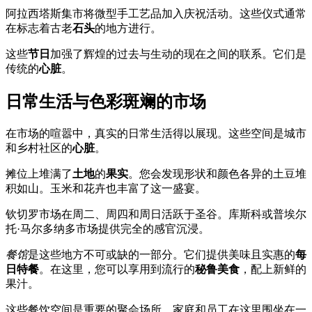
阿拉西塔斯集市将微型手工艺品加入庆祝活动。这些仪式通常
在标志着古老
石头
的地方进行。
这些
节日
加强了辉煌的过去与生动的现在之间的联系。它们是
传统的
心脏
。
日常生活与色彩斑斓的市场
在市场的喧嚣中，真实的日常生活得以展现。这些空间是城市
和乡村社区的
心脏
。
摊位上堆满了
土地
的
果实
。您会发现形状和颜色各异的土豆堆
积如山。玉米和花卉也丰富了这一盛宴。
钦切罗市场在周二、周四和周日活跃于圣谷。库斯科或普埃尔
托·马尔多纳多市场提供完全的感官沉浸。
餐馆
是这些地方不可或缺的一部分。它们提供美味且实惠的
每
日特餐
。在这里，您可以享用到流行的
秘鲁美食
，配上新鲜的
果汁。
这些餐饮空间是重要的聚会场所。家庭和员工在这里围坐在一