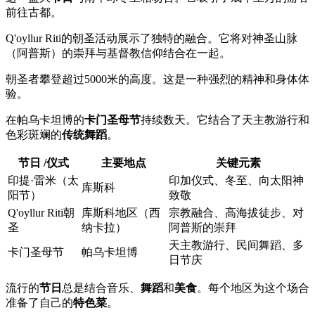
前往古都。
Q'oyllur Riti的朝圣活动展示了独特的融合。它将对神圣山脉
（阿普斯）的崇拜与基督教信仰结合在一起。
朝圣者攀登超过5000米的高度。这是一种强烈的精神和身体体
验。
在帕乌卡坦博的
卡门圣母节
持续数天。它结合了天主教游行和
色彩斑斓的
传统舞蹈
。
节日 /仪式
主要地点
关键元素
印提·雷米（太
印加仪式、冬至、向太阳神
库斯科
阳节）
致敬
Q'oyllur Riti朝
库斯科地区（西
宗教融合、高海拔徒步、对
圣
纳卡拉）
阿普斯的崇拜
天主教游行、民间舞蹈、多
卡门圣母节
帕乌卡坦博
日节庆
流行的
节日
总是结合音乐、
舞蹈
和
美食
。每个地区为这个场合
准备了自己的
特色菜
。