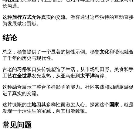
长沟通。
这种
旅行方式
允许真实的交流。游客通过这些独特的互动直接
为发展做出贡献。
结论
总之，秘鲁提供了一个显著的韧性示例。秘鲁
文化
和谐地融合
了千年的历史与现代性。
古老的
习俗
和口头传统塑造了生活，从市场到田野。美食和手
工艺在
全世界
发光发热，从亚马逊到
太平洋
海岸。
这种融合展示了整合多样影响的能力。社区实践和团结旅游促
进了真实的交流。
这片慷慨的
土地
因其多样性而激励人心。探索这个
国家
，就是
发现一个活生生的宝藏，向其根源致敬。
常见问题