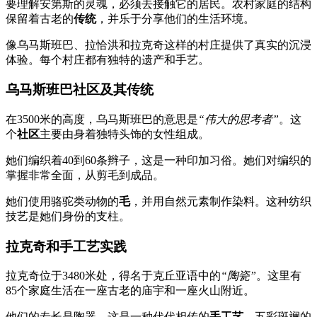
要理解安第斯的灵魂，必须去接触它的居民。农村家庭的结构
保留着古老的
传统
，并乐于分享他们的生活环境。
像乌马斯班巴、拉恰洪和拉克奇这样的村庄提供了真实的沉浸
体验。每个村庄都有独特的遗产和手艺。
乌马斯班巴社区及其传统
在3500米的高度，乌马斯班巴的意思是
“伟大的思考者”
。这
个
社区
主要由身着独特头饰的女性组成。
她们编织着40到60条辫子，这是一种印加习俗。她们对编织的
掌握非常全面，从剪毛到成品。
她们使用骆驼类动物的
毛
，并用自然元素制作染料。这种纺织
技艺是她们身份的支柱。
拉克奇和手工艺实践
拉克奇位于3480米处，得名于克丘亚语中的
“陶瓷”
。这里有
85个家庭生活在一座古老的庙宇和一座火山附近。
他们的专长是陶器，这是一种代代相传的
手工艺
。五彩斑斓的