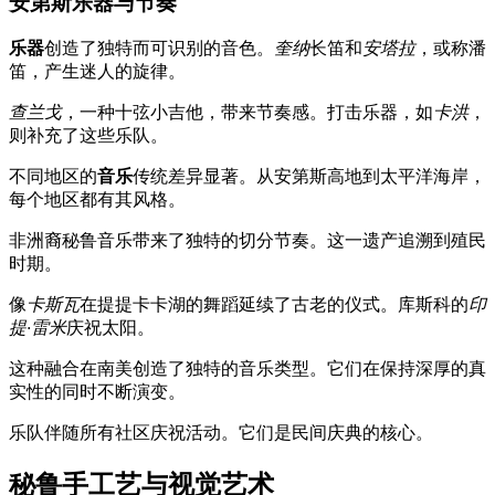
安第斯乐器与节奏
乐器
创造了独特而可识别的音色。
奎纳
长笛和
安塔拉
，或称潘
笛，产生迷人的旋律。
查兰戈
，一种十弦小吉他，带来节奏感。打击乐器，如
卡洪
，
则补充了这些乐队。
不同地区的
音乐
传统差异显著。从安第斯高地到太平洋海岸，
每个地区都有其风格。
非洲裔秘鲁音乐带来了独特的切分节奏。这一遗产追溯到殖民
时期。
像
卡斯瓦
在提提卡卡湖的舞蹈延续了古老的仪式。库斯科的
印
提·雷米
庆祝太阳。
这种融合在南美创造了独特的音乐类型。它们在保持深厚的真
实性的同时不断演变。
乐队伴随所有社区庆祝活动。它们是民间庆典的核心。
秘鲁手工艺与视觉艺术