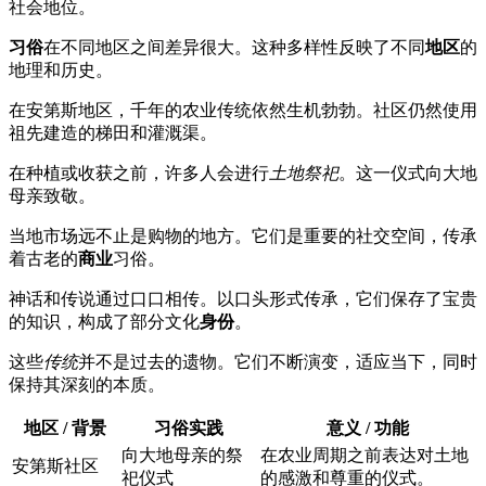
社会地位。
习俗
在不同地区之间差异很大。这种多样性反映了不同
地区
的
地理和历史。
在安第斯地区，千年的农业传统依然生机勃勃。社区仍然使用
祖先建造的梯田和灌溉渠。
在种植或收获之前，许多人会进行
土地祭祀
。这一仪式向大地
母亲致敬。
当地市场远不止是购物的地方。它们是重要的社交空间，传承
着古老的
商业
习俗。
神话和传说通过口口相传。以口头形式传承，它们保存了宝贵
的知识，构成了部分文化
身份
。
这些
传统
并不是过去的遗物。它们不断演变，适应当下，同时
保持其深刻的本质。
地区 / 背景
习俗实践
意义 / 功能
向大地母亲的祭
在农业周期之前表达对土地
安第斯社区
祀仪式
的感激和尊重的仪式。