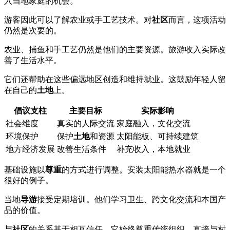
入当地家庭的机会。
游客因此可以了解农业或手工艺技术。对
社区
而言，这项活动
仍然是次要的。
农业、捕鱼和手工艺仍然是他们的主要资源。旅游收入实际改
善了生活水平。
它们还帮助在这些偏远地区创造和维持就业。这鼓励年轻人留
在自己的
土地
上。
倡议支柱
主要目标
实际影响
社会维度
真实的人际交流
家庭融入，文化交流
环境保护
保护
土地
和资源
太阳能板、可持续建筑
地方经济发展
改善生活条件
补充收入，本地就业
基础设施以
尊重
的方式进行调整。安装太阳能热水器就是一个
很好的例子。
当地
导游
接受定期培训。他们学习卫生、跨文化交流和本国产
品的价值。
与
社区
的关系基于相互信任。它始终尊重传统组织，直接与村