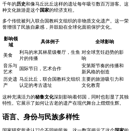
千年的
历史
和像马丘比丘这样的遗址每年吸引数百万游客。这
种文化旅游是这个
国家
的经济支柱。
多个传统被列入联合国教科文组织的非物质文化遗产。这一荣
誉增强了民族自豪感，并鼓励在全球化面前保护文化。
影响领
具体例子
全球影响
域
利马的米其林星级餐厅，生鱼
对全球烹饪趋势的影
美食
片的传播
响
音乐与
安第斯节奏的传播和
国际节日，艺术合作
艺术
新风格的创造
历史遗
马丘比丘，联合国教科文组织
主要的旅游吸引力和
产
认定的考古遗址
文化教育
这种充满活力的
秘鲁文化
深刻影响着邻国，同时也彰显了其独
特性。它展示了如何让古老的遗产在现代舞台上熠熠生辉。
语言、身份与民族多样性
国家研究所承认77个不同的民族，这一数字揭示了这个
国家
的