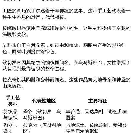
工匠的灵巧双手讲述着千年传统的故事。这种
手工艺
代表着一
种生生不息的遗产，代代相传。
传统纺织品使用
羊驼
或维库尼亚的毛。这种材料提供了卓越的
温暖和柔软。
染料来自于
自然
元素，如昆虫和植物。胭脂虫产生浓烈的红
色，而树叶则提供深绿色。
钦切罗村因其精致的编织而闻名。在乌马斯班巴，女性掌握了
从剪毛到最终编织的整个过程。
拉克奇以其陶器和瓷器而闻名。这些作品向大地母亲和神圣的
山脉致敬。
手工艺
代表性地区
主要特征
类型
纺织品
圣谷（钦切罗、乌
羊驼毛、天然染料、彩色几何
与编织
马斯班巴）
图案
陶器与
拉克奇（库斯科地
当地泥土、传统烧制、受祖传
瓷器
区）
符号启发的形状