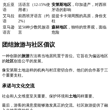
克丘亚
活语言（12-15%使
安第斯地区
，印加遗产，对西班
语
用者）
牙语的影响
艾马拉
前西班牙语言（约
提提卡卡湖周围的高原，身份支
语
2%）
柱
亚马逊
近50种少数民族语
森林地区
，独特的世界观，面临
语言
言
危险
团结旅游与社区倡议
一种创新的
旅游
方法将当地居民置于首位。它旨在为偏远地区
的
社区
创造公平的发展。
像安第斯土地这样的机构与村庄密切合作。他们的合作基于三
个重要支柱。
承诺与文化交流
社会和人文维度至关重要。保护环境和
土地
同样重要。
最后，游客的满意度能够激发真正的交流。社区旅游提供了融