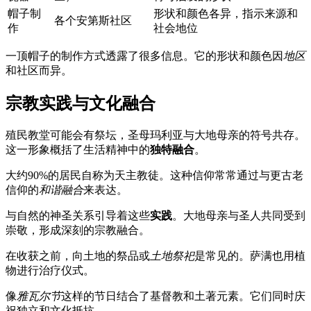
帽子制
形状和颜色各异，指示来源和
各个安第斯社区
作
社会地位
一顶帽子的制作方式透露了很多信息。它的形状和颜色因
地区
和社区而异。
宗教实践与文化融合
殖民教堂可能会有祭坛，圣母玛利亚与大地母亲的符号共存。
这一形象概括了生活精神中的
独特融合
。
大约90%的居民自称为天主教徒。这种信仰常常通过与更古老
信仰的
和谐融合
来表达。
与自然的神圣关系引导着这些
实践
。大地母亲与圣人共同受到
崇敬，形成深刻的宗教融合。
在收获之前，向土地的祭品或
土地祭祀
是常见的。萨满也用植
物进行治疗仪式。
像
雅瓦尔节
这样的节日结合了基督教和土著元素。它们同时庆
祝独立和文化抵抗。