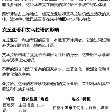
非凡多样性。这种马赛克在南美的独特语言景观中得以体现。
西班牙语占主导地位，但克丘亚语和艾马拉语仍然是活跃的支
柱。近50种少数民族语言在森林
地区
中也得以存续。
克丘亚语和艾马拉语的影响
克丘亚语，印加帝国的语言，有数百万使用者。它通过词汇和
表达深刻影响着当地西班牙语。
艾马拉语构建了提提卡卡湖附近社区的身份。这些语言承载着
世界观和祖先知识。
不断的混合创造了复杂的国家身份。土著文化、欧洲文化和其
他文化和谐交融。
像拉恰洪这样的村庄珍视着他们的克丘亚语。首都利马则集中
着这种民族多样性。
语言
普及程度 / 角色
地区 / 特征
西班牙
主要语言（80-
在整个
国家
中使用，行政、媒体
语
85%）