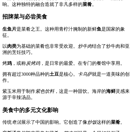
响。这种独特的融合造就了非凡多样的
菜肴
。
招牌菜与必尝美食
生鱼片
是菜肴之王。这种用青柠汁腌制的新鲜
鱼
是国家的象
征。
以
肉类
为基础的菜肴也非常受欢迎。
炒牛肉
结合了炒牛肉和亚
洲的烹饪技巧。
烤
鸡
，或称
炭烤鸡
，是日常的最爱。在专门的餐馆中享用。
拥有超过3000种品种的
土豆
是核心。
卡乌萨
就是一道美味的创
作。
紫玉米用于制作
紫色饮料
，这是一种甜饮。海岸的
海鲜
灵感来
源于辛辣汤品。
美食中的多元文化影响
传统
奇法
展示了中国的影响。它创造了像
炒饭
这样的
菜肴
。