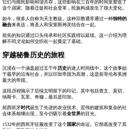
它们与殖民影响和谐共存，这些影响在三百年的时间里塑造了
这个
国家
。随着迁徙和社会变革，民族构成发生了很大变化。
如今，很多人自称为天主教徒。这种宗教通常通过一种
独特的
融合
来表达，将圣人和安第斯神灵结合在一起。
祖先的知识通过口头传承和社区实践得以延续。这一介绍为理
解不同
文化
如何交织在一起奠定了基础。
穿越秘鲁历史的旅程
沉浸在一个涵盖超过五千年
历史
的迷人时间线中。这个故事始
于最早的沿海社会，并以印加帝国为高潮，这是前哥伦布美洲
最大的帝国。
这段
历程
揭示了后续文明留下的印记。其中包括查文、莫切、
纳斯卡、瓦里、奇穆，最后是印加。
前西班牙
时代
诞生了先进的农业技术。宏伟的建筑和复杂的社
会体系相继出现，至今仍吸引着
全世界
的目光。
1532年的西班牙征服改变了这个
国家
的命运。它彻底改变了其