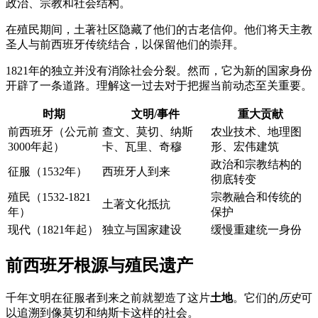
政治、宗教和社会结构。
在殖民期间，土著社区隐藏了他们的古老信仰。他们将天主教
圣人与前西班牙传统结合，以保留他们的崇拜。
1821年的独立并没有消除社会分裂。然而，它为新的国家身份
开辟了一条道路。理解这一过去对于把握当前动态至关重要。
时期
文明/事件
重大贡献
前西班牙（公元前
查文、莫切、纳斯
农业技术、地理图
3000年起）
卡、瓦里、奇穆
形、宏伟建筑
政治和宗教结构的
征服（1532年）
西班牙人到来
彻底转变
殖民（1532-1821
宗教融合和传统的
土著文化抵抗
年）
保护
现代（1821年起）
独立与国家建设
缓慢重建统一身份
前西班牙根源与殖民遗产
千年文明在征服者到来之前就塑造了这片
土地
。它们的
历史
可
以追溯到像莫切和纳斯卡这样的社会。