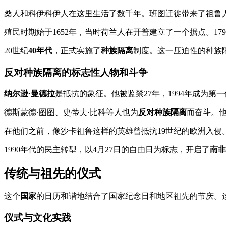
桑人和科伊科伊人在这里生活了数千年。班图迁徙带来了祖鲁
殖民时期始于1652年，当时荷兰人在开普建立了一个据点。1
20世纪
40年代
，正式实施了
种族隔离
制度。这一压迫性的种族隔
反对种族隔离的标志性人物和斗争
纳尔逊·曼德拉
是抵抗的象征。他被监禁27年，1994年成为
德斯蒙德·图图、史蒂夫·比科等人也为
反对种族隔离
而奋斗。
在他们之前，像沙卡祖鲁这样的英雄曾抵抗19世纪的欧洲入侵
1990年代的民主转型，以4月27日的自由日为标志，开启了
南非
传统与祖先的仪式
这个
国家
的日历和谐地结合了国家纪念日和地区祖先的节庆。
仪式与文化实践