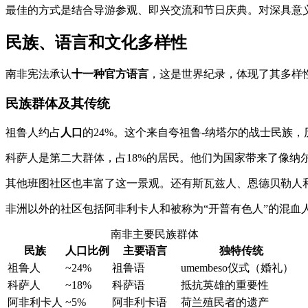
最佳的方式是结合导游参观、即兴交流和节日庆典。对深具意
民族、语言和文化多样性
南非宪法承认
十一种官方语言
，这是世界纪录，体现了其多样
民族群体及其传统
祖鲁人约占
人口
的24%。这个来自夸祖鲁-纳塔尔的战士民族
科萨人是第二大群体，占18%的居民。他们为国家带来了像纳
其他班图社区也丰富了这一景观。还有斯瓦兹人、恩德贝勒人和
非洲以外的社区包括阿非利卡人和被称为“开普有色人”的混血
南非主要民族群体
民族
人口比例
主要语言
独特传统
祖鲁人
~24%
祖鲁语
umembeso仪式（婚礼）
科萨人
~18%
科萨语
抵抗英雄的重要性
阿非利卡人
~5%
阿非利卡语
荷兰殖民者的遗产