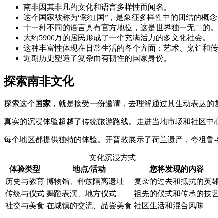
南非因其非凡的文化和语言多样性而闻名。
这个国家被称为“彩虹国”，是象征多样性中的团结的概念
十一种不同的语言具有官方地位，这是世界独一无二的。
大约5900万的居民形成了一个充满活力的多文化社会。
这种丰富性体现在日常生活的各个方面：艺术、烹饪和传
近期历史塑造了复杂而有韧性的国家身份。
探索南非文化
探索这个
国家
，就是接受一份邀请，去理解通过其生动表达的
真实的沉浸体验超越了传统旅游路线。走进当地市场和社区中
每个地区都提供独特的体验。开普敦展示了荷兰遗产，夸祖鲁
文化沉浸方式
体验类型
地点/活动
您将发现的内容
历史与教育
博物馆、种族隔离遗址
复杂的过去和抵抗的英
传统与仪式
舞蹈表演、地方仪式
祖先的仪式和传承的技
社交与美食
在城镇的交流、品尝美食
社区生活和混合风味