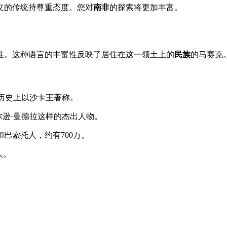
义的传统持尊重态度。您对
南非
的探索将更加丰富。
性。这种语言的丰富性反映了居住在这一领土上的
民族
的马赛克
，历史上以沙卡王著称。
尔逊·曼德拉这样的杰出人物。
巴索托人，约有700万。
人。