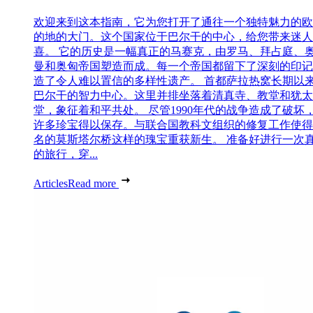
欢迎来到这本指南，它为您打开了通往一个独特魅力的欧
的地的大门。这个国家位于巴尔干的中心，给您带来迷人
喜。 它的历史是一幅真正的马赛克，由罗马、拜占庭、
曼和奥匈帝国塑造而成。每一个帝国都留下了深刻的印记
造了令人难以置信的多样性遗产。 首都萨拉热窝长期以
巴尔干的智力中心。这里并排坐落着清真寺、教堂和犹太
堂，象征着和平共处。 尽管1990年代的战争造成了破坏
许多珍宝得以保存。与联合国教科文组织的修复工作使得
名的莫斯塔尔桥这样的瑰宝重获新生。 准备好进行一次
的旅行，穿...
Articles
Read more