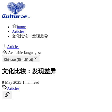
home
Articles
文化比较：发现差异
Articles
Available languages:
Chinese (Simplified)
文化比较：发现差异
9 May 2025
·
1 min read
Articles