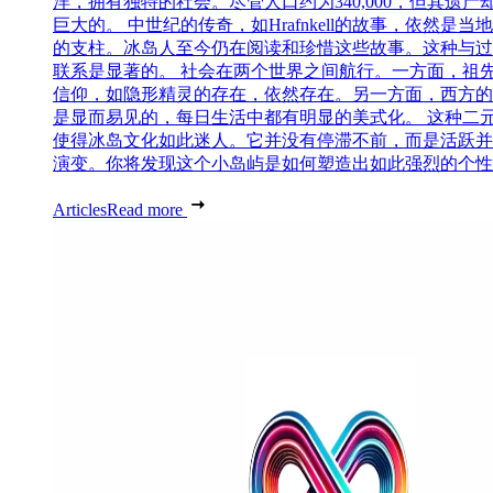
洋，拥有独特的社会。尽管人口约为340,000，但其遗产
巨大的。 中世纪的传奇，如Hrafnkell的故事，依然是当
的支柱。冰岛人至今仍在阅读和珍惜这些故事。这种与过
联系是显著的。 社会在两个世界之间航行。一方面，祖
信仰，如隐形精灵的存在，依然存在。另一方面，西方的
是显而易见的，每日生活中都有明显的美式化。 这种二
使得冰岛文化如此迷人。它并没有停滞不前，而是活跃并
演变。你将发现这个小岛屿是如何塑造出如此强烈的个性..
Articles
Read more