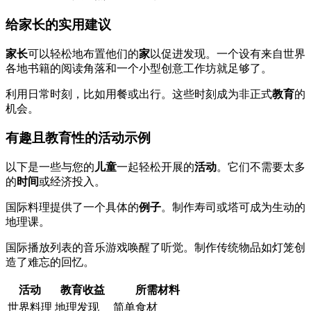
给家长的实用建议
家长
可以轻松地布置他们的
家
以促进发现。一个设有来自世界
各地书籍的阅读角落和一个小型创意工作坊就足够了。
利用日常时刻，比如用餐或出行。这些时刻成为非正式
教育
的
机会。
有趣且教育性的活动示例
以下是一些与您的
儿童
一起轻松开展的
活动
。它们不需要太多
的
时间
或经济投入。
国际料理提供了一个具体的
例子
。制作寿司或塔可成为生动的
地理课。
国际播放列表的音乐游戏唤醒了听觉。制作传统物品如灯笼创
造了难忘的回忆。
活动
教育收益
所需材料
世界料理
地理发现
简单食材