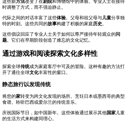
这些新
方法
改变了在
剧院
和博物馆中的体验。专业人士在接待
时调整了方式，而不强迫静止。
代际之间的对话丰富了这些
体验
。父母和祖父母与
儿童
分享独
特的时刻。这些共同的
故事
构建了积极的家庭
历史
。
这些倡议回应了专业人士关于如何以尊严接待年轻观众的
问
题
。它们在早期阶段创造了难忘的文化记忆。
通过游戏和阅读探索文化多样性
探索全球
传统
成为家庭客厅中可及的冒险。这种有趣的方法打
开了通往全球
文化
丰富性的窗口。
静态旅行以发现传统
将您的
家
转变为跨文化发现的场所。烹饪日本或墨西哥的典型
食谱。聆听巴西或爱尔兰的传统音乐。
庆祝国际节日，如中国新年。这些体验通过展示其他
国家
儿童
的生活方式来构建同理心。