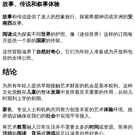
故事、传说和叙事体验
故事
和传说提供了迷人的想象旅行。探索希腊神话或非洲的
安
南西
故事。
阅读
成为探索不同
世界
的护照。像《迷你世界》这样的订阅每
月提供一个新的
国家
的停留。
这些冒险滋养了
自然好奇心
。它们为年轻人准备成为开放和包
容的全球公民。
结论
为所有年轻人提供早期接触艺术财富的机会是基本权利。这种
文化觉醒在
儿童
的整体
发展
中发挥着至关重要的作用，从幼儿
时期到上学的初期。
家长
、专业人士和机构共同努力创造丰富的艺术
体验
环境。政
府倡议确保在我们的
社会
中实现平等接入。
将艺术
教育
融入日常生活并不需要太多的
时间
或资源。简单的
活动
如
阅读
、
音乐
或
游戏
就足以滋养自然好奇心。