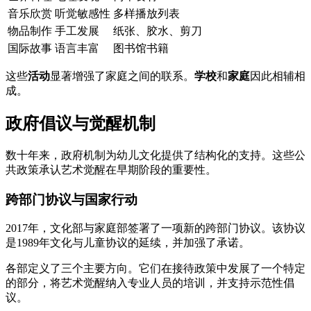
音乐欣赏
听觉敏感性
多样播放列表
物品制作
手工发展
纸张、胶水、剪刀
国际故事
语言丰富
图书馆书籍
这些
活动
显著增强了家庭之间的联系。
学校
和
家庭
因此相辅相
成。
政府倡议与觉醒机制
数十年来，政府机制为幼儿文化提供了结构化的支持。这些公
共政策承认艺术觉醒在早期阶段的重要性。
跨部门协议与国家行动
2017年，文化部与家庭部签署了一项新的跨部门协议。该协议
是1989年文化与儿童协议的延续，并加强了承诺。
各部定义了三个主要方向。它们在接待政策中发展了一个特定
的部分，将艺术觉醒纳入专业人员的培训，并支持示范性倡
议。