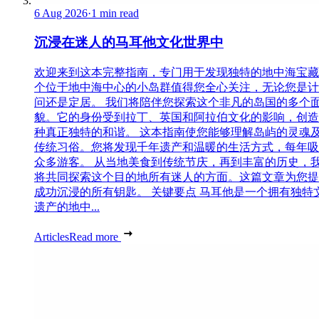
6 Aug 2026
·
1 min read
沉浸在迷人的马耳他文化世界中
欢迎来到这本完整指南，专门用于发现独特的地中海宝藏
个位于地中海中心的小岛群值得您全心关注，无论您是计
问还是定居。 我们将陪伴您探索这个非凡的岛国的多个
貌。它的身份受到拉丁、英国和阿拉伯文化的影响，创造
种真正独特的和谐。 这本指南使您能够理解岛屿的灵魂
传统习俗。您将发现千年遗产和温暖的生活方式，每年吸
众多游客。 从当地美食到传统节庆，再到丰富的历史，
将共同探索这个目的地所有迷人的方面。这篇文章为您提
成功沉浸的所有钥匙。 关键要点 马耳他是一个拥有独特
遗产的地中...
Articles
Read more