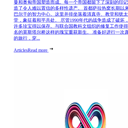
曼和奥匈帝国塑造而成。每一个帝国都留下了深刻的印记
造了令人难以置信的多样性遗产。 首都萨拉热窝长期以
巴尔干的智力中心。这里并排坐落着清真寺、教堂和犹太
堂，象征着和平共处。 尽管1990年代的战争造成了破坏
许多珍宝得以保存。与联合国教科文组织的修复工作使得
名的莫斯塔尔桥这样的瑰宝重获新生。 准备好进行一次
的旅行，穿...
Articles
Read more