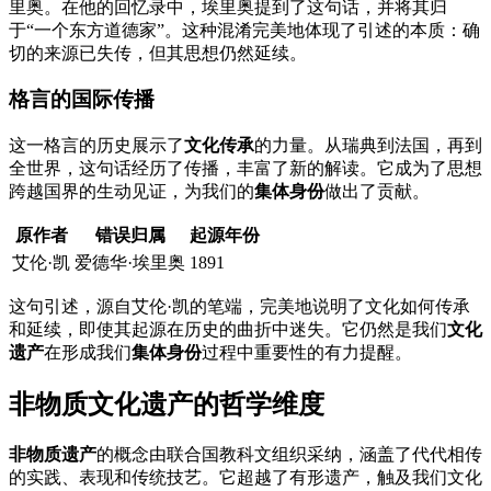
里奥。在他的回忆录中，埃里奥提到了这句话，并将其归
于“一个东方道德家”。这种混淆完美地体现了引述的本质：确
切的来源已失传，但其思想仍然延续。
格言的国际传播
这一格言的历史展示了
文化传承
的力量。从瑞典到法国，再到
全世界，这句话经历了传播，丰富了新的解读。它成为了思想
跨越国界的生动见证，为我们的
集体身份
做出了贡献。
原作者
错误归属
起源年份
艾伦·凯
爱德华·埃里奥
1891
这句引述，源自艾伦·凯的笔端，完美地说明了文化如何传承
和延续，即使其起源在历史的曲折中迷失。它仍然是我们
文化
遗产
在形成我们
集体身份
过程中重要性的有力提醒。
非物质文化遗产的哲学维度
非物质遗产
的概念由联合国教科文组织采纳，涵盖了代代相传
的实践、表现和传统技艺。它超越了有形遗产，触及我们文化