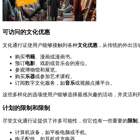
可访问的文化优惠
文化通行证使用户能够接触到各种
文化优惠
，从传统的外出活
购买
书籍
、漫画或漫画书。
预订
电影
、戏剧或音乐会的座位。
参观博物馆和展览。
购买
乐器
或参加艺术课程。
订阅数字文化服务，如
音乐
或视频点播平台。
这些多样化的选项使用户能够选择最感兴趣的活动，并灵活利
计划的限制和限制
尽管文化通行证提供了许多可能性，但它也有一些重要的
限制
计算机设备，如平板电脑或手机。
电子配件，如耳机或充电器。