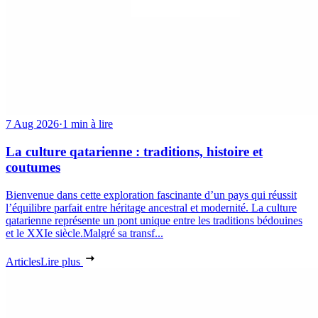
7 Aug 2026
·
1 min à lire
La culture qatarienne : traditions, histoire et
coutumes
Bienvenue dans cette exploration fascinante d’un pays qui réussit
l’équilibre parfait entre héritage ancestral et modernité. La culture
qatarienne représente un pont unique entre les traditions bédouines
et le XXIe siècle.Malgré sa transf...
Articles
Lire plus