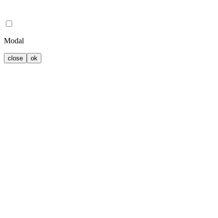
Modal
close
ok