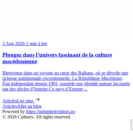
2 Aug 2026
·
1 min à lire
Plongez dans l’univers fascinant de la culture
macédonienne
Bienvenue dans un voyage au cœur des Balkans, où se dévoile une
richesse patrimoniale exceptionnelle. La République Macédoine,
État indépendant depuis 1991, possède une identité unique façonnée
par des siècles d’histoire.Ce pays d’Europe ...
Articles
Lire plus
Articles
Aller au blog
Powered by
https://unlimitedvisitors.io/
© 2026 Cultures. All rights reserved.