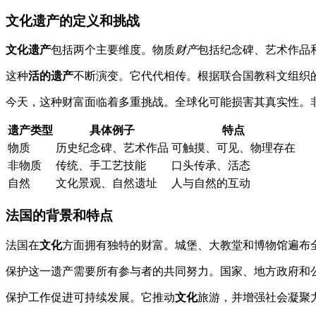
文化遗产的定义和挑战
文化遗产
包括两个主要维度。物质
财产
包括纪念碑、艺术作品
这种
活的遗产
不断演变。它代代相传。根据联合国教科文组织
今天，这种财富面临着多重挑战。全球化可能损害其真实性。
遗产类型
具体例子
特点
物质
历史纪念碑、艺术作品
可触摸、可见、物理存在
非物质
传统、手工艺技能
口头传承、活态
自然
文化景观、自然遗址
人与自然的互动
法国的背景和特点
法国在
文化
方面拥有独特的财富。城堡、大教堂和博物馆遍布
保护这一遗产需要所有参与者的共同努力。国家、地方政府和
保护工作促进可持续发展。它推动
文化
旅游，并增强社会凝聚