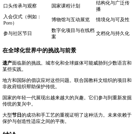
结构化与广泛传
口头传承与观察
国家课程计划
播
入会仪式（例如：
博物馆与互动展览
情境化与可及性
Poro）
数字化项目与在线档
参与社区节日
文档化与持久化
案
在全球化世界中的挑战与前景
遗产
面临新的挑战。城市化和全球媒体可能威胁到少数语言和
某些实践。
地方和国际的倡议应对这些问题。联合国教科文组织的项目和
非政府组织帮助保护传统。
国家的年轻一代展现出越来越大的兴趣。它们参与到重新发掘
传统的复兴中。
大型
节日
的成功和手工艺的重视证明了这种活力。未来依赖于
保护与创造性适应之间的平衡。