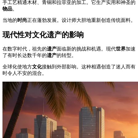
手工艺精通木材、青铜和拉菲亚的加工。它生产实用和神圣的
物品
。
当地的
时尚
正在蓬勃发展。设计师大胆地重新创造传统面料。
现代性对文化遗产的影响
在数字时代，祖先的
遗产
面临新的挑战和机遇。现代
世界
加速
了有时长达数千年的
遗产
的转型。
全球化使地方
文化
接触到外部影响。这种相遇创造了迷人而有
时令人不安的混合。