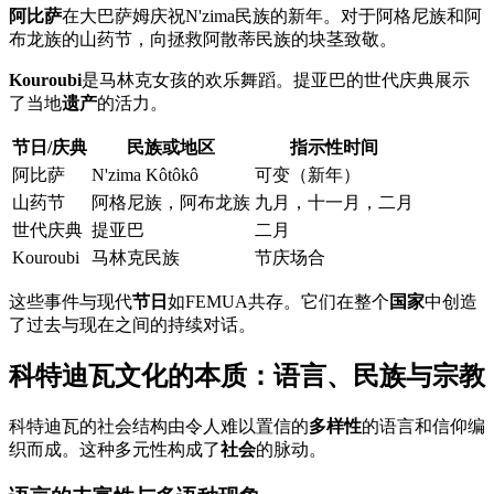
阿比萨
在大巴萨姆庆祝N'zima民族的新年。对于阿格尼族和阿
布龙族的山药节，向拯救阿散蒂民族的块茎致敬。
Kouroubi
是马林克女孩的欢乐舞蹈。提亚巴的世代庆典展示
了当地
遗产
的活力。
节日/庆典
民族或地区
指示性时间
阿比萨
N'zima Kôtôkô
可变（新年）
山药节
阿格尼族，阿布龙族
九月，十一月，二月
世代庆典
提亚巴
二月
Kouroubi
马林克民族
节庆场合
这些事件与现代
节日
如FEMUA共存。它们在整个
国家
中创造
了过去与现在之间的持续对话。
科特迪瓦文化的本质：语言、民族与宗教
科特迪瓦的社会结构由令人难以置信的
多样性
的语言和信仰编
织而成。这种多元性构成了
社会
的脉动。