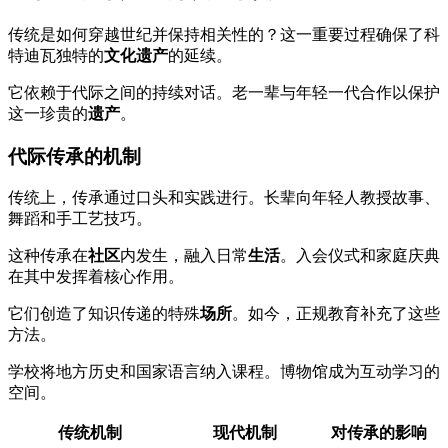
传统是如何穿越世纪并保持相关性的？这一重要过程确保了科
特迪瓦独特的
文化遗产
的延续。
它依赖于代际之间的持续对话。老一辈与年轻一代合作以保护
这一珍贵的
遗产
。
代际传承的机制
传统上，传承通过口头和实践进行。长辈向年轻人教授故事、
舞蹈和手工艺技巧。
这种传承在
社区
内发生，融入日常
生活
。入会仪式和家庭庆典
在其中发挥着核心作用。
它们创造了知识传递的特殊
场所
。如今，正规教育补充了这些
方法。
学校将地方历史和国家语言纳入课程。博物馆成为互动学习的
空间。
传统机制
现代机制
对传承的影响