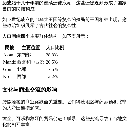
历史
始于几千年前的连续迁徙浪潮。这些迁徙逐渐形成了国家
当前的民族构成。
如18世纪成立的巴乌莱王国等复杂的殖民前王国相继出现。这
些政治组织展示了古代
社会
的复杂性。
人口围绕四个主要群体结构，如下表所示：
民族
主要位置
人口比例
Akan
东南部
28.8%
Mandé
西北和中西部
26.5%
Gour
北部
17.6%
Krou
西部
12.2%
文化与商业交流的影响
跨撒哈拉的商业路线至关重要。它们将该地区与萨赫勒和北非
的大帝国连接起来。
黄金、可乐和象牙的贸易促进了联系。这些交流导致了当地
文
化
的相互丰富。