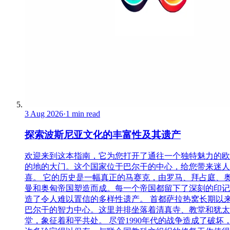
3 Aug 2026
·
1 min read
探索波斯尼亚文化的丰富性及其遗产
欢迎来到这本指南，它为您打开了通往一个独特魅力的欧
的地的大门。这个国家位于巴尔干的中心，给您带来迷人
喜。 它的历史是一幅真正的马赛克，由罗马、拜占庭、
曼和奥匈帝国塑造而成。每一个帝国都留下了深刻的印记
造了令人难以置信的多样性遗产。 首都萨拉热窝长期以
巴尔干的智力中心。这里并排坐落着清真寺、教堂和犹太
堂，象征着和平共处。 尽管1990年代的战争造成了破坏