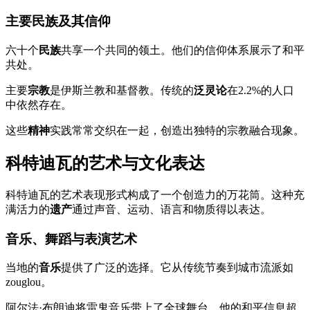
主要民族及其信仰
六十个
民族
共享一个共同的领土。他们的信仰体系展示了和平
共处。
主要
宗教
是伊斯兰教和基督教。传统的
泛灵论
在2.2%的人口
中依然存在。
这些
精神
实践常常交织在一起，创造出独特的宗教融合现象。
科特迪瓦的艺术与文化表达
科特迪瓦的艺术表现形式构成了一个创造力的万花筒。这种充
满活力的
遗产
通过声音、运动、语言和物质得以表达。
音乐、舞蹈与表演艺术
当地的
音乐
提供了广泛的选择。它从传统节奏到城市流派如
zouglou。
阿尔法·布朗迪将雷鬼音乐带上了全球舞台。他的和平信息超