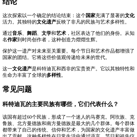
结论
这次探索以一个确定的结论结束：这个
国家
充满了显著的
文化
活力。其独特的
文化遗产
反映了非凡的民族与艺术多样性。
通过
音乐
、
舞蹈
、
文学
和
艺术
，社区表达了他们的身份。从知
名
作家
到时尚创作者，这种创造力熠熠生辉。
保护这一遗产对未来至关重要。每个节日和艺术作品都增强了
国家的团结。它将这些价值观传递给未来的世代。
这一
文化遗产
是科特迪瓦和西非的宝贵资产。它以其独特性和
生命力丰富了全球的
多样性
。
常见问题
科特迪瓦的主要民族有哪些，它们代表什么？
该国有超过60个民族，形成了一个迷人的马赛克。阿坎族、克
鲁族、北方曼德族和南方曼德族是最大的几个群体。每个群体
都带来了自己的传统、信仰和艺术，为国家的文化遗产丰富做
出了贡献。这种多样性在日常生活中通过语言、节日和祖先仪