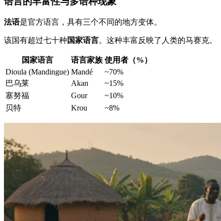
语言的丰富性与多语种现象
法语
是官方语言，具有三个不同的地方变体。
该国有超过七十种
国家语言
。这种丰富反映了人类的马赛克。
国家语言
语言家族
使用者（%）
Dioula (Mandingue)
Mandé
~70%
巴乌莱
Akan
~15%
塞努福
Gour
~10%
贝特
Krou
~8%