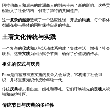
阿拉伯商人和后来的欧洲商人的到来带来了新的影响。这些贡
献融入了社会结构，创造了独特的共同遗产。
这一
复杂的起源
造就了一个适应性强、开放的
民族
。每个群体
都能在参与整体的同时保持自身的特点。
土著文化传统与实践
一个复杂的
仪式
和庆祝活动体系构建了集体生活，增强了社会
联系。这些
实践
为日历赋予节奏，确保了价值观的传承。
祖先的仪式与庆典
Poro
是由塞努福族实施的复杂入会系统。它构建了社会组
织，并将重要知识传授给年轻一代。
传统
庆典
标志着出生、婚礼和葬礼。它们呼唤祖先的
灵魂
来祝
福和保护社区。
传统节日与庆典的多样性