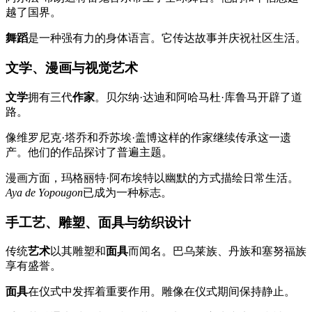
越了国界。
舞蹈
是一种强有力的身体语言。它传达故事并庆祝社区生活。
文学、漫画与视觉艺术
文学
拥有三代
作家
。贝尔纳·达迪和阿哈马杜·库鲁马开辟了道
路。
像维罗尼克·塔乔和乔苏埃·盖博这样的作家继续传承这一遗
产。他们的作品探讨了普遍主题。
漫画方面，玛格丽特·阿布埃特以幽默的方式描绘日常生活。
Aya de Yopougon
已成为一种标志。
手工艺、雕塑、面具与纺织设计
传统
艺术
以其雕塑和
面具
而闻名。巴乌莱族、丹族和塞努福族
享有盛誉。
面具
在仪式中发挥着重要作用。雕像在仪式期间保持静止。