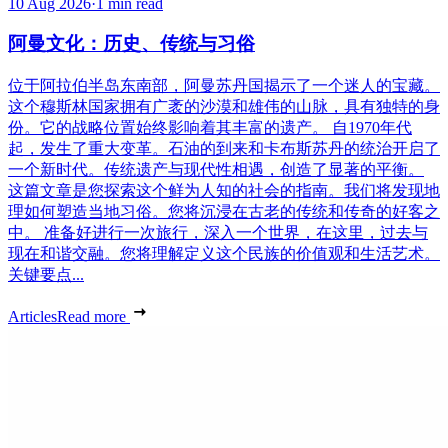
10 Aug 2026
·
1 min read
阿曼文化：历史、传统与习俗
位于阿拉伯半岛东南部，阿曼苏丹国揭示了一个迷人的宝藏。
这个穆斯林国家拥有广袤的沙漠和雄伟的山脉，具有独特的身
份。它的战略位置始终影响着其丰富的遗产。 自1970年代
起，发生了重大变革。石油的到来和卡布斯苏丹的统治开启了
一个新时代。传统遗产与现代性相遇，创造了显著的平衡。
这篇文章是您探索这个鲜为人知的社会的指南。我们将发现地
理如何塑造当地习俗。您将沉浸在古老的传统和传奇的好客之
中。 准备好进行一次旅行，深入一个世界，在这里，过去与
现在和谐交融。您将理解定义这个民族的价值观和生活艺术。
关键要点...
Articles
Read more