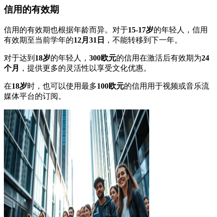
信用的有效期
信用的有效期也根据年龄而异。对于
15-17岁
的年轻人，信用
有效期至当前学年的
12月31日
，不能转移到下一年。
对于达到
18岁
的年轻人，
300欧元
的信用在激活后有效期为
24
个月
，提供更多的灵活性以享受文化优惠。
在
18岁
时，也可以使用最多
100欧元
的信用用于视频或音乐流
媒体平台的订阅。