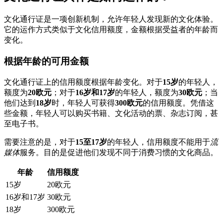
文化通行证是一项创新机制，允许年轻人发现新的文化体验。
它的运作方式类似于文化信用额度，金额根据受益者的年龄而
变化。
根据年龄的可用金额
文化通行证上的信用额度根据年龄变化。对于
15岁
的年轻人，
额度为
20欧元
；对于
16岁和17岁
的年轻人，额度为
30欧元
；当
他们达到
18岁
时，年轻人可获得
300欧元
的信用额度。凭借这
些金额，年轻人可以购买书籍、文化活动的票、杂志订阅，甚
至电子书。
需要注意的是，对于
15至17岁
的年轻人，信用额度不能用于
流
媒体
服务。目的是促进他们发现不同于消费习惯的文化商品。
年龄
信用额度
15岁
20欧元
16岁和17岁
30欧元
18岁
300欧元