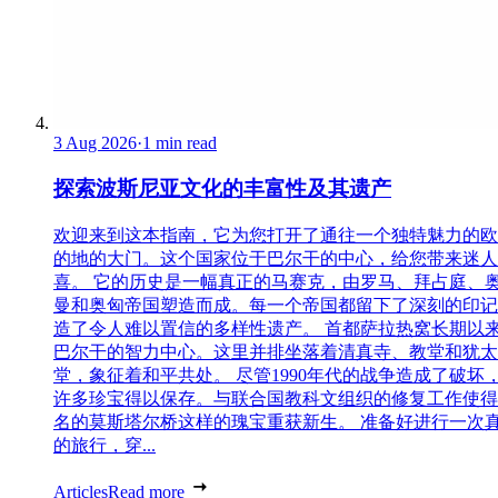
3 Aug 2026
·
1 min read
探索波斯尼亚文化的丰富性及其遗产
欢迎来到这本指南，它为您打开了通往一个独特魅力的欧
的地的大门。这个国家位于巴尔干的中心，给您带来迷人
喜。 它的历史是一幅真正的马赛克，由罗马、拜占庭、
曼和奥匈帝国塑造而成。每一个帝国都留下了深刻的印记
造了令人难以置信的多样性遗产。 首都萨拉热窝长期以
巴尔干的智力中心。这里并排坐落着清真寺、教堂和犹太
堂，象征着和平共处。 尽管1990年代的战争造成了破坏
许多珍宝得以保存。与联合国教科文组织的修复工作使得
名的莫斯塔尔桥这样的瑰宝重获新生。 准备好进行一次
的旅行，穿...
Articles
Read more