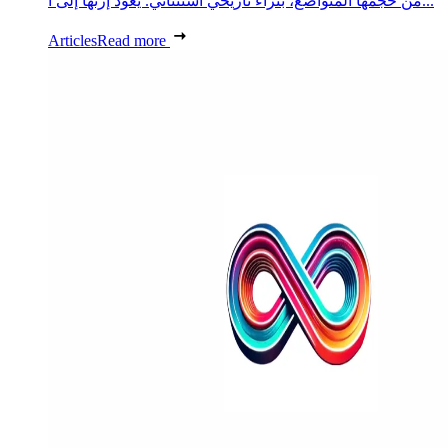
من حجمها المتواضع، بثراء تاريخي استثنائي. يعود إرثها إلى آ...
Articles
Read more