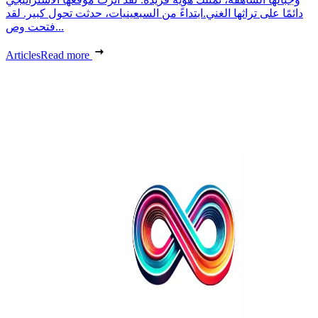
دائمًا على تراثها الغني.ابتداءً من السبعينيات، حدثت تحول كبير. لقد
فتحت وص...
Articles
Read more