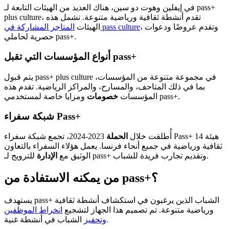
في إيفلين وهوت دو سين، هناك العديد من الهيئات التابعة لـ pass+
plus culture، تقدم أنشطة ثقافية ورياضية متنوعة. تشمل هذه
، وتقدم عروضًا ودعوات
المتاجر المشاركة في pass culture
الهيئات
حصرية لحاملي pass+.
أنواع المؤسسات التي تقبل pass+
يتم قبول pass+ plus culture في مجموعة متنوعة من المؤسسات،
بما في ذلك المتاحف، والمسارح، والمراكز الرياضية. تقدم هذه
ومزايا خاصة لمستخدمي pass+.
المؤسسات
خصومات
شبكة سفراء Pass+
أُطلقت خلال
الحملة
2023-2024، تجمع شبكة سفراء Pass+ 14 هيئة
ثقافية ورياضية في جميع أنحاء فرنسا. يعمل هؤلاء السفراء بالتعاون
للترويج لـ pass+ وتقديم تجارب فريدة للشباب.
الوثيق مع
الإدارة
من يمكنه الاستفادة من pass+؟
يستهدف pass+ الشباب الذين يرغبون في استكشاف أنشطة ثقافية
ورياضية متنوعة. تم تصميم هذا الجهاز لتشجيع
انخراط الموظفين
الشباب في أنشطة غنية.
وتحفيز