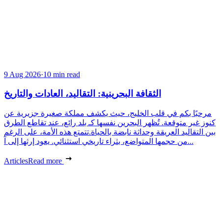
9 Aug 2026
·
10 min read
الثقافة البحرينية: التقاليد، العادات والتاريخ
مرحبًا بكم في قلب الخليج، حيث يكشف مملكة صغيرة جزيرية عن
كنوز غير متوقعة. تُظهر البحرين نفسها كـ بلد رائع، عند تقاطع الطرق
بين التقاليد العريقة وحداثة نابضة بالحياة.تتمتع هذه الأمة، على الرغم
من حجمها المتواضع، بثراء تاريخي استثنائي. يعود إرثها إلى آ...
Articles
Read more