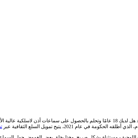
لذي أطلقه الحكومة في عام 2021، يتيح تمويل السلع الثقافية عبر
تط
زة اللوحية - مستثناة بشكل صريح. وهذا يخلق بعض الغموض حول السماعا