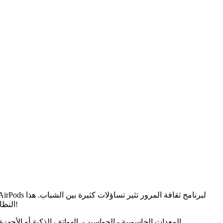
المخصص. لكن انتبه: هناك بعض القيود التي تنطبق!
النظام، ا
المعدات الحاسوبية - الحواسيب، الهواتف الذكية أو الأجه