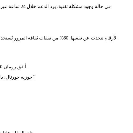
في حالة وجود مشكلة تقنية، يرد الدعم خلال 24 ساعة عبر الدردشة المدمجة. تذكر أيضًا التحقق من إعدادات الموقع للحصول على اقتراحات أكثر دقة. مع هذه الممارسات الجيدة، ستتحكم في
الأرقام تتحدث عن نفسها: 60% من نفقات ثقافة المرور تُستخدم لشراء
الثقافية المحلية.
أنفق رومان 150
.
ويوصون بالعناوين لبعضهم البعض"
جوزيه جورنال، بائ
بعد نفاد الرصيد. ورش العمل الإبداعية والمهرجانات المحلية تشهد تجدد جمهورها.
يخلق النظام عادات مستدامة. 78% من 