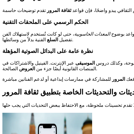
لثقافي يبدو واضحًا، فإن قواعد
ثقافة المرور
الحكم الرسمي على الملحقات التقنية
واعد بوضوح
المعدات الحاسوبية
، حتى لو كانت تُستخدم لاستهلاك الفن. AirPods، على الرغم من كونها مثالية للاستماع إلى البودكاست أو الألبومات، تقع تحت هذه القيود. قرار يحمي روح البرنامج:
الفنية بدلاً من وسائطها.
تفضيل
السلع
نظرة عامة على البدائل الصوتية المؤهلة
مسموحة، وكذلك دروس
الموسيقى
عبر الإنترنت. الفينيل والاشتراكات في
الصالحة.
المنصات القانونية أيضًا جزء من
العروض
دفعك
المرور
يثات والتحديثات الخاصة بتطبيق ثقافة المرور