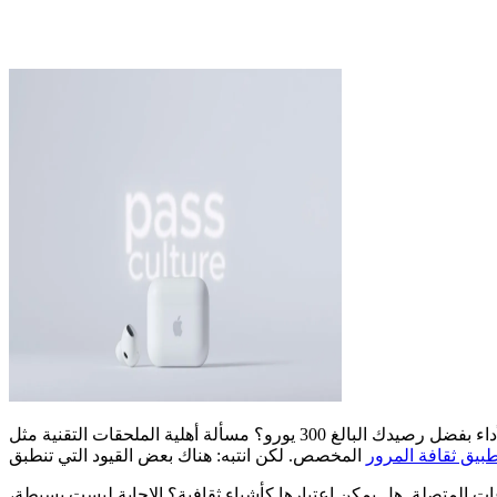
هل لديك 18 عامًا وتحلم بالحصول على سماعات أذن لاسلكية عالية الأداء بفضل رصيدك البالغ 300 يورو؟ مسألة أهلية الملحقات التقنية مثل AirPods لبرنامج ثقافة المرور تثير تساؤلات كثيرة بين الشباب. هذا
بيق ثقافة المرور
ت المتصلة. هل يمكن اعتبارها كأشياء ثقافية؟ الإجابة ليست بسيطة،