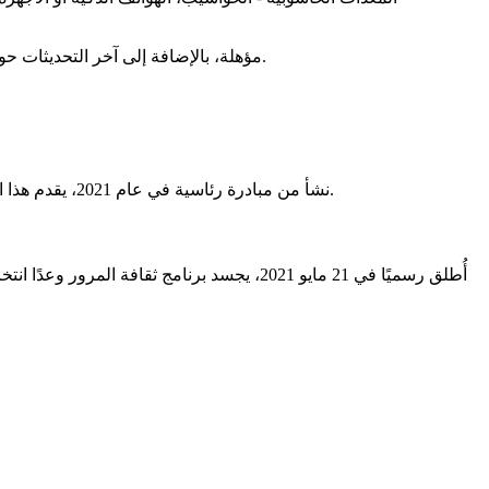
في هذه المقالة، نستكشف معايير الشراء المسموح بها والنصائح لاستخدام ميزانيتك بذكاء. ستكتشف أيضًا بدائل إذا لم تكن AirPods مؤهلة، بالإضافة إلى آخر التحديثات حول النظام.
نشأ من مبادرة رئاسية في عام 2021، يقدم هذا البرنامج وصولًا غير مسبوق إلى الإبداع الفني. مصمم للفرنسيين الذين يبلغون من العمر 18 عامًا، يتوسع الآن ليشمل طلاب المدارس الإعدادية.
أُطلق رسميًا في 21 مايو 2021، يجسد برنامج ثقافة المرور وعدًا انتخابيًا. هدفه؟ جعل الثقافة متاحة لـ 800,000 مستفيد سنويًا بفضل ميزانية قدرها 300 يورو على مدى عامين. لذلك، فإن