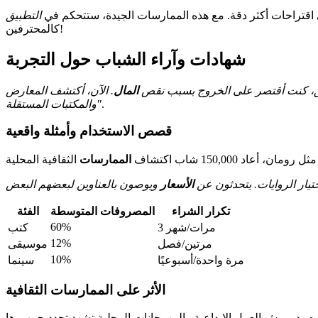
التطبيق
كالمحترفين!
شهادات وآراء الشباب حول التجربة
ق، كنت أقتصر على الخروج بسبب نقص
المال
. الآن، أكتشف المعارض
.
والمكتبات المستقلة"
قصص الاستخدام وأمثلة واقعية
الممارسات
تيار الروايات. يتحدثون عن
الأسعار
تكرار الشراء
المصروفات المتوسطة
الفئة
60%
3 مرات/شهر
كتب
12%
مرتين/فصل
موسيقى
10%
مرة واحدة/أسبوعيًا
سينما
الأثر على الممارسات الثقافية