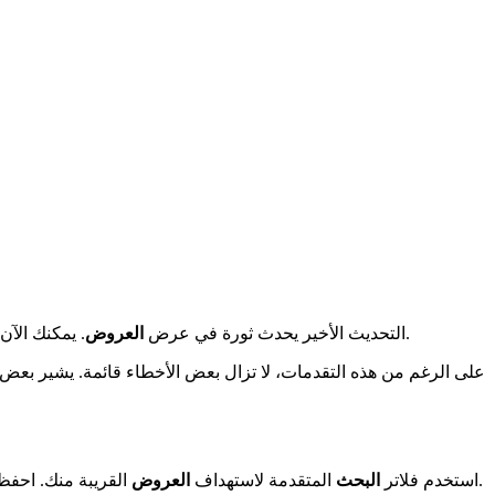
مع عاداتك. تضمن التذكيرات الشخصية عدم نسيان الأحداث المهمة.
التحديث الأخير يحدث ثورة في عرض
العروض
. يمكنك الآ
على الرغم من هذه التقدمات، لا تزال بعض الأخطاء قائمة. يشير بعض 
القريبة منك. احفظ اكتشافاتك في قسم "المفضلات" للوصول إليها بنقرتين. نصيحة غير معروفة؟ تحقق بانتظام من علامة التبويب "الجديد" للعثور على الجواهر.
استخدم فلاتر
البحث
المتقدمة لاستهداف
العروض