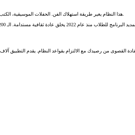
هذا النظام يغير طريقة استهلاك الفن. الحفلات الموسيقية، الكتب الرقمية أو ورش العمل الإبداعية - الخيارات متعددة وقابلة للتخصيص.