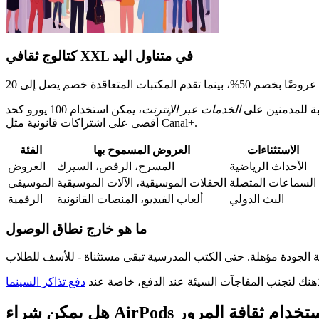
كتالوج ثقافي XXL في متناول اليد
بة للمدمنين على
الخدمات عبر الإنترنت
، يمكن استخدام 100 يورو كحد
أقصى على اشتراكات قانونية مثل Canal+.
الاستثناءات
العروض المسموح بها
الفئة
الأحداث الرياضية
المسرح، الرقص، السيرك
العروض
السماعات المتصلة
الحفلات الموسيقية، الآلات الموسيقية
الموسيقى
البث الدولي
ألعاب الفيديو، المنصات القانونية
الرقمية
ما هو خارج نطاق الوصول
دفع تذاكر السينما
كن شراء AirPods باستخدام ثقافة المرور