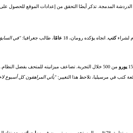
كتب
. اتجاه يؤكده رومان، 18
عامًا
، طالب جغرافيا:
"في الساب
يورو
من 500 خلال التجربة. تضاعف ميزانيته للمتحف بفضل النظام. مثل رومان، أعاد 150,000 شاب اكتشاف
عة كتب في مرسيليا، تلاحظ هذا التغيير:
"يأتي المراهقون كل أسبوع لاخ
المستخدمين يستمرون في
ممارساتهم