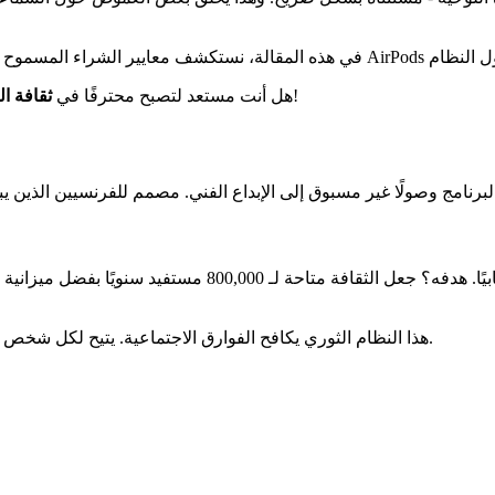
؟ اتبع الدليل لتعظيم رصيدك البالغ 300 يورو مع الالتزام بالقواعد!
هل أنت مستعد لتصبح محترفًا في
ثقافة ا
هذا النظام الثوري يكافح الفوارق الاجتماعية. يتيح لكل شخص اختيار تجاربه الثقافية الخاصة، بعيدًا عن خوارزميات المنصات الرقمية.