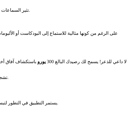
تقدم توضيحات حاسمة.
تثير السماعات 
لا داعي للذعر! يسمح لك رصيدك البالغ 300
يورو
باستكشاف آفاق أخرى
للمشاركة في ممارسات إبداعية أو لدعم الفنانين مباشرة.
تشجع
التي أُطلقت في سبتمبر 2025 تقدم تحسينات ملحوظة، مع الاحتفاظ ببعض التحديات التي يجب حلها.
يستمر التطبيق في التطور لتب