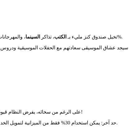
تحول هذه الصورة إلى واقع. تقدم دور السينما الشريكة عروضًا بخصم 50%، بينما تقدم المكتبات المتعاقدة خصم يصل إلى 20%.
تخيل صندوق كنز مليء بـ
الكتب
، تذاكر
السينما
، والمهرجانا
سيجد عشاق الموسيقى سعادتهم مع الحفلات الموسيقية ودروس
التقنية مثل الحواسيب أو سماعات الرأس عالية الجودة مؤهلة. حتى الكتب المدرسية تبقى مستثناة - للأسف للطلاب!
على الرغم من سخائه، يفرض النظام قيودً
.
حد آخر: يمكن استخدام 30% فقط من الميزانية لتمويل الخدمات الرقمية. إنها طريقة لتفضيل التجارب الملموسة. احتفظ بذلك في ذهنك لتجنب المفاجآت السيئة عند الدفع، خاصة عند