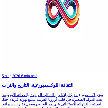
5 Aug 2026
·
6 min read
الثقافة اللوكسمبورغية: التاريخ والتراث
يوفر لكسمبورغ مزيجًا رائعًا بين التقاليد العريقة والحداثة الأوروبية.
هذه الدولة الصغيرة في قلب أوروبا الغربية تتمتع بهوية فريدة حقًا.
لقد تم بناء تراثه الاستثنائي على مر القرون بفضل تأثيرات جيرانه.