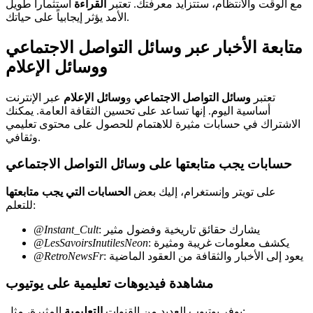
مع الوقت والانتظام، ستتزايد معرفتك. تعتبر
القراءة
استثماراً طويل
الأمد يؤثر إيجابياً على حياتك.
متابعة الأخبار عبر وسائل التواصل الاجتماعي
ووسائل الإعلام
تعتبر
وسائل التواصل الاجتماعي
و
وسائل الإعلام
عبر الإنترنت
أساسية اليوم. إنها تساعد على تحسين الثقافة العامة. يمكنك
الاشتراك في حسابات مثيرة للاهتمام للحصول على محتوى تعليمي
وثقافي.
حسابات يجب متابعتها على وسائل التواصل الاجتماعي
على تويتر وإنستغرام، إليك بعض
الحسابات التي يجب متابعتها
للتعلم:
: يشارك حقائق تاريخية وفضول مثير
@Instant_Cult
: يكشف معلومات غريبة ومثيرة
@LesSavoirsInutilesNeon
: يعود إلى الأخبار والثقافة من العقود الماضية
@RetroNewsFr
مشاهدة فيديوهات تعليمية على يوتيوب
المثيرة، مثل:
يوفر يوتيوب العديد من القنوات
التعليمية