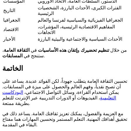
الدستور، السلطات العامة، الاتحاد الأوروبي
المؤسسات
الفترات الكبرى، الأحداث البارزة، الشخصيات
التاريخ
الرئيسية
الجغرافيا الفيزيائية والسياسية لفرنسا والعالم
الجغرافيا
المفاهيم الاقتصادية الرئيسية، المؤشرات،
الاقتصاد
الاتجاهات
الأحداث السياسية والاجتماعية والبيئية البارزة
الأخبار
من خلال
تنظيم تحضيرك
و
إتقان هذه الأساسيات
في
الثقافة العامة
،
.
ستنجح في
المسابقات
الخاتمة
تحسين الثقافة العامة يتطلب جهوداً، لكن الفوائد عديدة. يساعد على
أن تصبح نقدياً، وفهم العالم والحصول على ميزة في المسابقات.
يمكن استخدام القراءة، وسائل التواصل الاجتماعي،
البودكاست
التعليمية
، الفيديوهات أو الدورات التدريبية عبر الإنترنت للتعلم
بطريقة ممتعة.
مع العزيمة والفضول، يمكنك تعزيز ثقافتك العامة. يساعد ذلك في
تحقيق أهدافك المهنية. التعلم المستمر وتحسين المهارات هما مفتاح
البقاء في المقدمة.