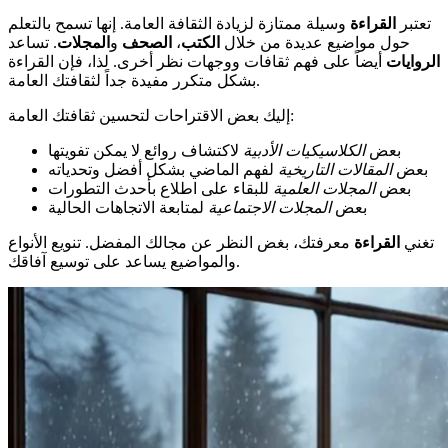
تعتبر
القراءة
وسيلة ممتازة لزيادة الثقافة العامة. إنها تسمح بالتعلم
حول مواضيع عديدة من خلال
الكتب
،
الصحف
و
المجلات
. تساعد
الروايات
أيضاً على فهم ثقافات ووجهات نظر أخرى. لذا، فإن القراءة
بشكل متكرر مفيدة جداً لثقافتك العامة.
إليك بعض الاقتراحات لتحسين ثقافتك العامة:
بعض
الكلاسيكيات الأدبية
لاكتشاف روائع لا يمكن تفويتها
بعض
المقالات التاريخية
لفهم الماضي بشكل أفضل وتحدياته
بعض
المجلات العلمية
للبقاء على اطلاع بأحدث التطورات
بعض
المجلات الاجتماعية
لمتابعة الاتجاهات الحالية
تغني
القراءة
معرفتك، بغض النظر عن مجالك المفضل. تنويع الأنواع
والمواضيع يساعد على توسيع آفاقك.