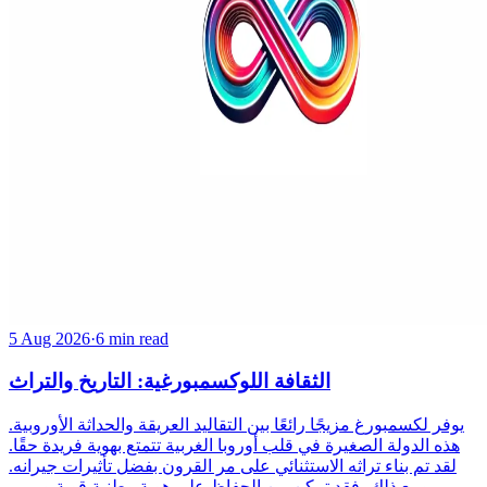
5 Aug 2026
·
6 min read
الثقافة اللوكسمبورغية: التاريخ والتراث
يوفر لكسمبورغ مزيجًا رائعًا بين التقاليد العريقة والحداثة الأوروبية.
هذه الدولة الصغيرة في قلب أوروبا الغربية تتمتع بهوية فريدة حقًا.
لقد تم بناء تراثه الاستثنائي على مر القرون بفضل تأثيرات جيرانه.
ومع ذلك، فقد تمكن من الحفاظ على هوية وطنية قوية وممي...