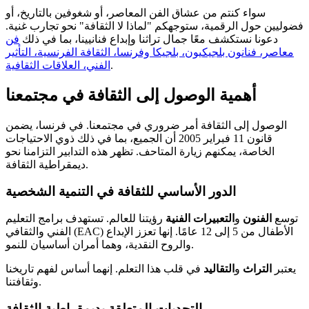
سواء كنتم من عشاق الفن المعاصر، أو شغوفين بالتاريخ، أو
فضوليين حول الرقمية، ستوجهكم "لماذا لا الثقافة" نحو تجارب غنية.
دعونا نستكشف معًا جمال تراثنا وإبداع فنانيينا، بما في ذلك
فن
معاصر، فنانون بلجيكيون، بلجيكا وفرنسا، الثقافة الفرنسية، التأثير
.
الفني، العلاقات الثقافية
أهمية الوصول إلى الثقافة في مجتمعنا
الوصول إلى الثقافة أمر ضروري في مجتمعنا. في فرنسا، يضمن
قانون 11 فبراير 2005 أن الجميع، بما في ذلك ذوي الاحتياجات
الخاصة، يمكنهم زيارة المتاحف. تظهر هذه التدابير التزامنا نحو
ديمقراطية الثقافة.
الدور الأساسي للثقافة في التنمية الشخصية
توسع
الفنون
و
التعبيرات الفنية
رؤيتنا للعالم. تستهدف برامج التعليم
الفني والثقافي (EAC) الأطفال من 5 إلى 12 عامًا. إنها تعزز الإبداع
والروح النقدية، وهما أمران أساسيان للنمو.
يعتبر
التراث
و
التقاليد
في قلب هذا التعلم. إنهما أساس لفهم تاريخنا
وثقافتنا.
التحديات المتعلقة بديمقراطية الثقافة