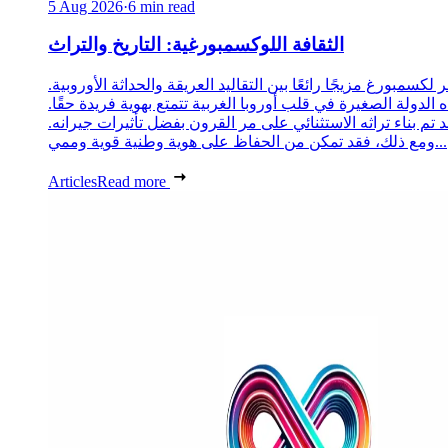
5 Aug 2026
·
6 min read
الثقافة اللوكسمبورغية: التاريخ والتراث
 لكسمبورغ مزيجًا رائعًا بين التقاليد العريقة والحداثة الأوروبية.
 الدولة الصغيرة في قلب أوروبا الغربية تتمتع بهوية فريدة حقًا.
د تم بناء تراثه الاستثنائي على مر القرون بفضل تأثيرات جيرانه.
ومع ذلك، فقد تمكن من الحفاظ على هوية وطنية قوية وممي...
Articles
Read more