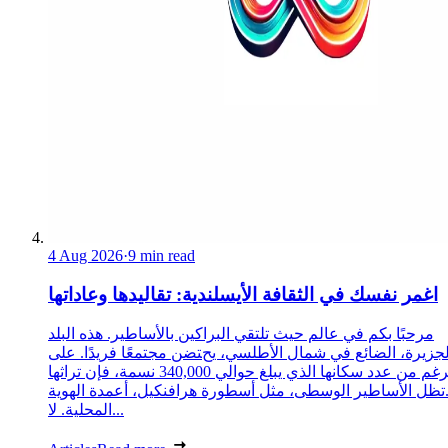
4 Aug 2026
·
9 min read
اغمر نفسك في الثقافة الأيسلندية: تقاليدها وعاداتها
مرحبًا بكم في عالم حيث تلتقي البراكين بالأساطير. هذه البلد
لجزيرة، الضائع في شمال الأطلسي، يحتضن مجتمعًا فريدًا. على
الرغم من عدد سكانها الذي يبلغ حوالي 340,000 نسمة، فإن تراثها
تظل الأساطير الوسطى، مثل أسطورة هرافنكيل، أعمدة الهوية
المحلية. لا...