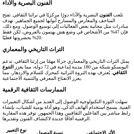
الفنون البصرية والأداء
تلعب
الفنون
البصرية والأداء دورًا مركزيًا في تراثنا الثقافي. تفتح
المتاحف والمعارض والمسارح أبوابها لجميع الجماهير. تهدف
مبادرات مثل مجانية بعض الفعاليات إلى توسيع الوصول. ومع ذلك،
فإن 47% من الأشخاص في وضع هش يهتمون بالعروض، لكن فقط
20% يحضرونها فعليًا.
التراث التاريخي والمعماري
يمثل التراث التاريخي والمعماري جزءًا مهمًا من إرثنا الثقافي. تدعم
اليونسكو شبكة من 180 مدينة إبداعية في 72 دولة، مما يعزز
التنوع
الثقافي
. يُعترف بهذه الثروة التراثية كمحرك للسلام والازدهار، مما
يعزز الانفتاح المعرفي والتنمية الاجتماعية.
الممارسات الثقافية الرقمية
سهلت الثورة التكنولوجية الوصول إلى العديد من أشكال التعبيرات
الفنية. يسمح استخدام الهاتف الذكي، وهو أداة يومية للشباب، بإنشاء
رابط مباشر بين الفاعلين الثقافيين وهذا الجمهور. توفر هذه المقاربة
الرقمية آفاقًا جديدة لاكتشاف الفنون وتقديرها.
نوع التعبير
الأثر الاجتماعي
نسبة الوصول