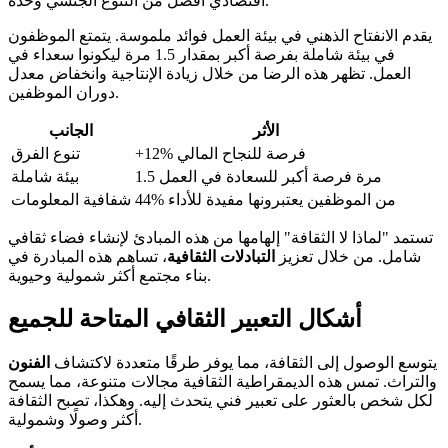
اقتصادي أفضل من التنوع الجنسي وحده.
يقدم الانفتاح الذهني في بيئة العمل فوائد ملموسة. يتمتع الموظفون
في بيئة شاملة بفرصة أكبر بمقدار 1.5 مرة ليكونوا سعداء في
العمل. تظهر هذه الرضا من خلال زيادة الإنتاجية وانخفاض معدل
دوران الموظفين.
الأثر
الجانب
+12% فرصة للنجاح المالي
تنوع الفرق
1.5 مرة فرصة أكبر للسعادة في العمل
بيئة شاملة
44% من الموظفين يعتبرونها مفيدة للأداء
شفافية المعلومات
تستمد "لماذا لا الثقافة" إلهامها من هذه المبادئ لإنشاء فضاء ثقافي
شامل. من خلال تعزيز
التبادلات الثقافية
، تساهم هذه المبادرة في
بناء مجتمع أكثر شمولية وحيوية.
أشكال التعبير الثقافي المتاحة للجميع
يتوسع الوصول إلى الثقافة، مما يوفر طرقًا متعددة لاكتشاف
الفنون
والتراث. تمس هذه الديمقراطية الثقافية مجالات متنوعة، مما يسمح
لكل شخص بالعثور على تعبير فني يتحدث إليه. وهكذا، تصبح الثقافة
أكثر وصولًا وشمولية.