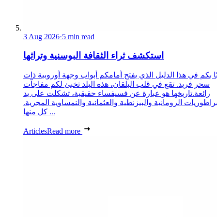
3 Aug 2026
·
5 min read
استكشف ثراء الثقافة البوسنية وتراثها
ا بكم في هذا الدليل الذي يفتح أمامكم أبواب وجهة أوروبية ذات
سحر فريد. تقع في قلب البلقان، هذه البلد تخبئ لكم مفاجآت
رائعة.تاريخها هو عبارة عن فسيفساء حقيقية، تشكلت على يد
براطوريات الرومانية والبيزنطية والعثمانية والنمساوية المجرية.
كل منها ...
Articles
Read more