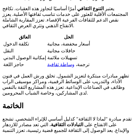
يعتبر
التنوع الثقافي
أمرًا أساسيًا لتجاوز هذه العقبات. تكافح
المجتمعات الأقلية للعثور على خدمات تناسب ثقافتها الأصلية. يعزز
نقص الدعم للثقافات الفرعية الإقصاء. تعزز المقاربة الشاملة
الانفتاح الذهني وتثري العرض الثقافي.
الحل
العائق
أسعار مخفضة، مجانية
تكلفة الدخول
حافلات مجانية
النقل
تسهيلات ملائمة
إمكانية الوصول البدني
ترجمة،
وساطة ثقافية
حاجز اللغة
تظهر مبادرات مبتكرة لتعزيز الشمول. تخلق ورش العمل في فنون
الأداء، والتدريب على الوسائط الرقمية، ومراكز موسيقى الراب
وظائف في الصناعات الإبداعية. تعزز هذه المشاريع الثقة بالنفس
لدى المشاركين، وخاصة الشباب المحرومين.
الخاتمة
تقدم مبادرة "لماذا لا الثقافة" كدليل أساسي للإثراء الشخصي. تشجع
على الانفتاح على
التبادلات الثقافية
، التي تعد مصادر للازدهار
والإبداع. يعد الوصول إلى الثقافة للجميع قضية رئيسية، تعزز التنمية