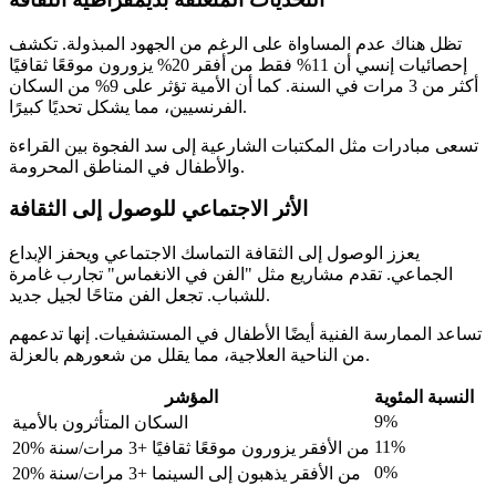
تظل هناك عدم المساواة على الرغم من الجهود المبذولة. تكشف
إحصائيات إنسي أن 11% فقط من أفقر 20% يزورون موقعًا ثقافيًا
أكثر من 3 مرات في السنة. كما أن الأمية تؤثر على 9% من السكان
الفرنسيين، مما يشكل تحديًا كبيرًا.
تسعى مبادرات مثل المكتبات الشارعية إلى سد الفجوة بين القراءة
والأطفال في المناطق المحرومة.
الأثر الاجتماعي للوصول إلى الثقافة
يعزز الوصول إلى الثقافة التماسك الاجتماعي ويحفز الإبداع
الجماعي. تقدم مشاريع مثل "الفن في الانغماس" تجارب غامرة
للشباب. تجعل الفن متاحًا لجيل جديد.
تساعد الممارسة الفنية أيضًا الأطفال في المستشفيات. إنها تدعمهم
من الناحية العلاجية، مما يقلل من شعورهم بالعزلة.
النسبة المئوية
المؤشر
9%
السكان المتأثرون بالأمية
11%
20% من الأفقر يزورون موقعًا ثقافيًا +3 مرات/سنة
0%
20% من الأفقر يذهبون إلى السينما +3 مرات/سنة