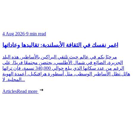
4 Aug 2026
·
9 min read
اغمر نفسك في الثقافة الأيسلندية: تقاليدها وعاداتها
مرحبًا بكم في عالم حيث تلتقي البراكين بالأساطير. هذه البلد
الجزيرة، الضائع في شمال الأطلسي، يحتضن مجتمعًا فريدًا. على
الرغم من عدد سكانها الذي يبلغ حوالي 340,000 نسمة، فإن تراثها
هائل.تظل الأساطير الوسطى، مثل أسطورة هرافنكيل، أعمدة الهوية
المحلية. لا...
Articles
Read more