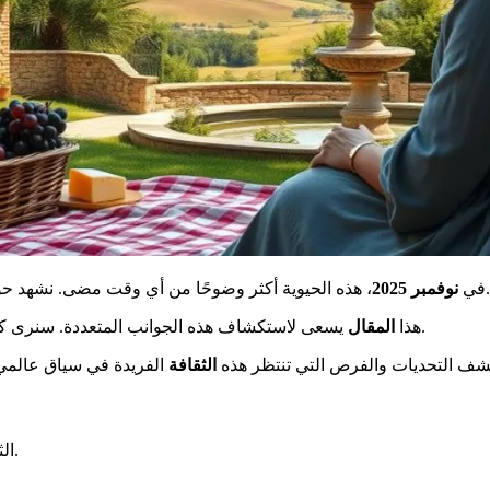
، هذه الحيوية أكثر وضوحًا من أي وقت مضى. نشهد حوارًا مثيرًا بين الحفاظ على التقاليد القديمة وظهور إبداعات فنية جريئة.
في
نوفمبر 2025
يسعى لاستكشاف هذه الجوانب المتعددة. سنرى كيف يتحدث الماضي مع الحاضر لتشكيل هوية وطنية في تطور مستمر.
هذا
المقال
تشف التحديات والفرص التي تنتظر هذه
الثقافة
الثقافة الفرنسية هي مزيج ديناميكي من التراث التاريخي والحداثة.