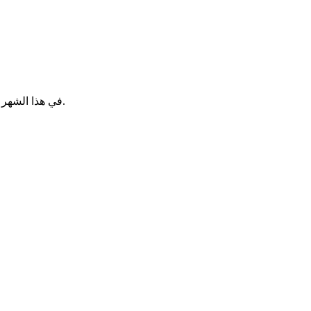
في هذا الشهر من نوفمبر، تعيش فرنسا على إيقاع مشهد ثقافي ديناميكي بشكل خاص. تكشف هذه الفترة الخريفية عن تبادلات ساحرة بين التقاليد والحداثة.