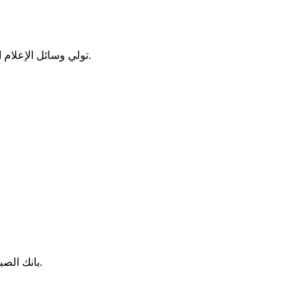
تولي وسائل الإعلام الفرنسية هذا الأسبوع اهتمامًا خاصًا بالأعمال والفنانين الذين يثيرون نوفمبر 2025. تكشف هذه الفترة الخريفية عن برنامج غني بشكل استثنائي.
يشارك بيدرو وينتر، المنتج ودي جي المعروف، درسًا قيمًا. "لقد علمتني دا프트 بانك الصبر، وألا أتعجل الأمور"، كما يقول في لقاء نُشر في نوفمبر 2025.