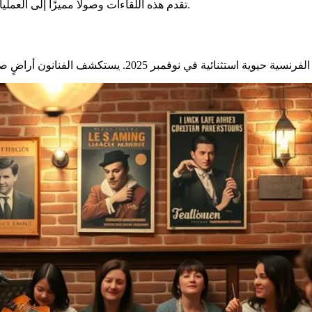
تقدم هذه اللقاءات وصولًا مميزًا إلى العمليات الإبداعية. إنها تعزز فهمنا للمشهد الفني المعاصر خلال نوفمبر 2025.
 نوفمبر 2025. يستكشف الفنانون أراضٍ صوتية جديدة بشجاعة ملحوظة، مستلهمين من