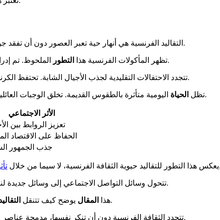
تعتبر هذه التقاليد القديمة مصدر إلهام دائم. تساعدنا على فهم من نحن اليوم.
مع الحفاظ على طابعها الفريد.
التقاليد الفرنسية هي أنهار حية تعبر العصور دون أن تفقد 
الملحوظ. تم إدراجها في اليونسكو منذ 15 عامًا، وتدمج تقنيات جديدة مع احترام أسسها.
تظهر المأكولات الفرنسية هذا
التطور
تتجدد الاحتفالات التقليدية لجذب الأجيال الشابة. تحتفظ الكرنفالات الإقليمية والاحتفالات الوطنية بروحها بينما تتبنى أشكالًا معاصرة.
اليومية متأثرة بالطقوس القديمة. تخلق الوجبات العائلية والأسواق المحلية والمهرجانات روابط اجتماعية كما كانت منذ أجيال.
تظل
الحياة
الأثر الاجتماعي
تعزيز الروابط بين الأ
الحفاظ على الاقتصاد الم
جذب الجمهور ال
ميكية بين الماضي والحاضر.
يعكس هذا التطور للتقاليد حيوية الثقافة الفرنسية، لا سيما من خلال
تأث
للعالم بأسره بينما تقوم بتحديثها.
تتحول وسائل التواصل الاجتماعي إلى وسائل جديدة لنق
والحداثة. تضمن قدرتها على التكيف استمراريتها.
هذا
المقال
يوضح كيف تتنقل
التقاليد
. هذا التوازن الدقيق هو ما يجعلها قوية وعالمية.
تتجدد الثقافة الفرنسية دون أن تنكر نفسها، مدمجة عناصر
ا