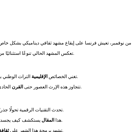
غني ومتعدد الطبقات.
تعكس المشهد الحالي تنوعًا استثنائيًا م
التراث الوطني بشكل كبير. يساهم كل إقليم بتقاليده الفريدة، مما يخلق فسيفساء حية.
تغني الخصائص
الإقليمية
الحادي والعشرين. لا تزال تلهم الإبداعات المعاصرة مع الحفاظ على أصالتها.
تتجاوز هذه الإرث العصور حتى
القرن
. إنها تعزز من ديمقراطية الإبداع ونشر الأعمال.
تحدث التقنيات الرقمية تحولًا جذر
يستكشف كيف يجسد نوفمبر 2025 هذه الحيوية. تقدم المؤسسات الآن تجارب هجينة مبتكرة.
هذا
المقال
في تطور مستمر. إنها توازن بين احترام الماضي والانفتاح على العالم.
تشهد برمجة هذا الشهر على
ثقافة