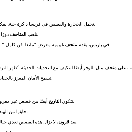
بارزة ومؤسسات ديناميكية.
تحمل الحجارة والقصص في فرنسا ذاكرة حية. يمكن
دورًا رئيسيًا. فهي لا تكتفي بالحفاظ على الماضي، بل تخلق حوارات مفاجئة.
تلعب
المتاحف
غييميه معرض "مانغا. فن كامل!". إنه ينشئ جسرًا ساحرًا بين الرسوم المتحركة اليابانية والفنون القديمة.
في باريس، يقدم
متحف
ب على
متحف
مثل اللوفر أيضًا التكيف مع التحديات الحديثة. تُظهر ال
هذا التوازن الدقيق.
تسمح الأمان المعزز بالحفاظ 
أيضًا من قصص غير معروفة. يعيد متحف ستيلا-ماتوتينا، في ريونيون، سرد مسار 164,000 عامل.
تتكون
التاريخ
.
جاؤوا من الهند وأفريقيا بين 1828 
. تستمر الأساطير والاحتفالات المحلية في نقل هذه المعرفة.
بعد
قرون
، لا تزال هذه القصص تغذي خيال