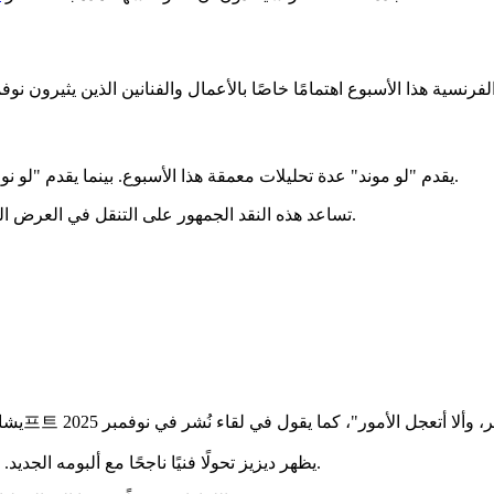
يقدم "لو موند" عدة تحليلات معمقة هذا الأسبوع. بينما يقدم "لو نوفيل أوبس" اختيارًا من 7 ألبومات لعطلة نهاية أسبوع موسيقية متنوعة.
تساعد هذه النقد الجمهور على التنقل في العرض الغزير لنوفمبر 2025. إنها تسلط الضوء على أعمال بارزة تستحق الانتباه.
يظهر ديزيز تحولًا فنيًا ناجحًا مع ألبومه الجديد. كما يمثل يوم الجمعة 21 نوفمبر بداية رحلة جان غيدوني وأورنلا فانوني.