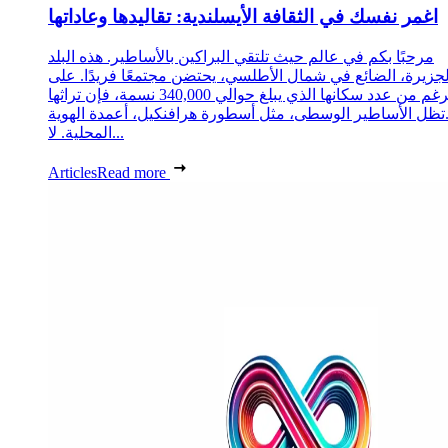
اغمر نفسك في الثقافة الأيسلندية: تقاليدها وعاداتها
مرحبًا بكم في عالم حيث تلتقي البراكين بالأساطير. هذه البلد
لجزيرة، الضائع في شمال الأطلسي، يحتضن مجتمعًا فريدًا. على
الرغم من عدد سكانها الذي يبلغ حوالي 340,000 نسمة، فإن تراثها
تظل الأساطير الوسطى، مثل أسطورة هرافنكيل، أعمدة الهوية
المحلية. لا...
Articles
Read more