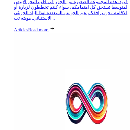
فريد. هذه المجموعة الصغيرة من الجزر في قلب البحر الأبيض
المتوسط تستحق كل اهتمامكم، سواء كنتم تخططون لزيارة أو
للإقامة. نحن نرافقكم عبر الجوانب المتعددة لهذا البلد الجزيئي
الاستثنائي. هويته تت...
Articles
Read more