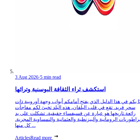
3 Aug 2026
·
5 min read
استكشف ثراء الثقافة البوسنية وتراثها
ا بكم في هذا الدليل الذي يفتح أمامكم أبواب وجهة أوروبية ذات
سحر فريد. تقع في قلب البلقان، هذه البلد تخبئ لكم مفاجآت
رائعة.تاريخها هو عبارة عن فسيفساء حقيقية، تشكلت على يد
براطوريات الرومانية والبيزنطية والعثمانية والنمساوية المجرية.
كل منها ...
Articles
Read more