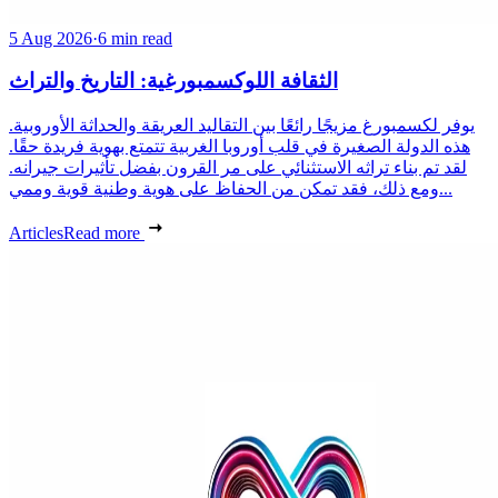
5 Aug 2026
·
6 min read
الثقافة اللوكسمبورغية: التاريخ والتراث
يوفر لكسمبورغ مزيجًا رائعًا بين التقاليد العريقة والحداثة الأوروبية.
هذه الدولة الصغيرة في قلب أوروبا الغربية تتمتع بهوية فريدة حقًا.
لقد تم بناء تراثه الاستثنائي على مر القرون بفضل تأثيرات جيرانه.
ومع ذلك، فقد تمكن من الحفاظ على هوية وطنية قوية وممي...
Articles
Read more