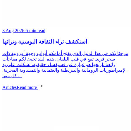
3 Aug 2026
·
5 min read
استكشف ثراء الثقافة البوسنية وتراثها
مرحبًا بكم في هذا الدليل الذي يفتح أمامكم أبواب وجهة أوروبية ذات
سحر فريد. تقع في قلب البلقان، هذه البلد تخبئ لكم مفاجآت
رائعة.تاريخها هو عبارة عن فسيفساء حقيقية، تشكلت على يد
الإمبراطوريات الرومانية والبيزنطية والعثمانية والنمساوية المجرية.
كل منها ...
Articles
Read more