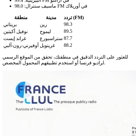
البيرينيه: 99.4 FM في أراغنو
ماسيف سنترال: 98.0 FM في أوريلاك
تردد (FM)
مدينة
منطقة
98.3
رين
بريتاني
89.5
ليموج
نوفيل أكيتين
87.7
ستراسبورغ
غراند إيست
88.2
غرينوبل
أوفيرني-رون-آلبي
للعثور على التردد الدقيق في منطقتك، تحقق من الموقع الرسمي
لراديو فرنسا أو استخدم تطبيقهم المحمول المخصص.