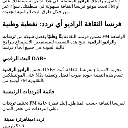
الكامل ببرامجك
للراديو
المفضلة. في هذا الدليل، سنساعدك على
تحديد موقع فرنسا الثقافة بسهولة في منطقتك، سواء عبر FM أو
من خلال طرق البث الرقمية الجديدة.
فرنسا الثقافة الراديو أي تردد: تغطية وطنية
الواسعة
ترددات FM
تضمن فرنسا الثقافة
بثًا وطنيًا
بفضل شبكة من
و
الراديو الرقمية
. تتيح هذه التغطية للمستمعين الاستمتاع ببرامج
عالية الجودة في جميع أنحاء فرنسا.
البث الرقمي DAB+
DAB+ تجربة الاستماع لفرنسا الثقافة. تُبث
تحسن
الراديو الرقمية
على المولتيبلكس M2، تقدم هذه التقنية جودة صوت أفضل وتغطية
أوسع من FM التقليدية.
قائمة الترددات الرئيسية
لفرنسا الثقافة حسب المناطق. إليك نظرة عامة
ترددات FM
تختلف
على الترددات في بعض المدن:
تردد (ميغاهرتز)
مدينة
93.5
باريس