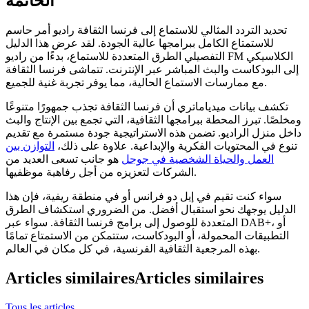
الخاتمة
تحديد التردد المثالي للاستماع إلى فرنسا الثقافة راديو أمر حاسم
للاستمتاع الكامل ببرامجها عالية الجودة. لقد عرض هذا الدليل
التفصيلي الطرق المتعددة للاستماع، بدءًا من راديو FM الكلاسيكي
إلى البودكاست والبث المباشر عبر الإنترنت. تتماشى فرنسا الثقافة
مع ممارسات الاستماع الحالية، مما يوفر تجربة غنية للجميع.
تكشف بيانات ميدياماتري أن فرنسا الثقافة تجذب جمهورًا متنوعًا
ومخلصًا. تبرز المحطة ببرامجها الثقافية، التي تجمع بين الإنتاج والبث
داخل منزل الراديو. تضمن هذه الاستراتيجية جودة مستمرة مع تقديم
تنوع في المحتويات الفكرية والإبداعية. علاوة على ذلك،
التوازن بين
العمل والحياة الشخصية في جوجل
هو جانب تسعى العديد من
الشركات لتعزيزه من أجل رفاهية موظفيها.
سواء كنت تقيم في إيل دو فرانس أو في منطقة ريفية، فإن هذا
الدليل يوجهك نحو استقبال أفضل. من الضروري استكشاف الطرق
المتعددة للوصول إلى برامج فرنسا الثقافة. سواء عبر DAB+، أو
التطبيقات المحمولة، أو البودكاست، ستتمكن من الاستمتاع تمامًا
بهذه المرجعية الثقافية الفرنسية، في كل مكان في العالم.
Articles similaires
Articles similaires
Tous les articles