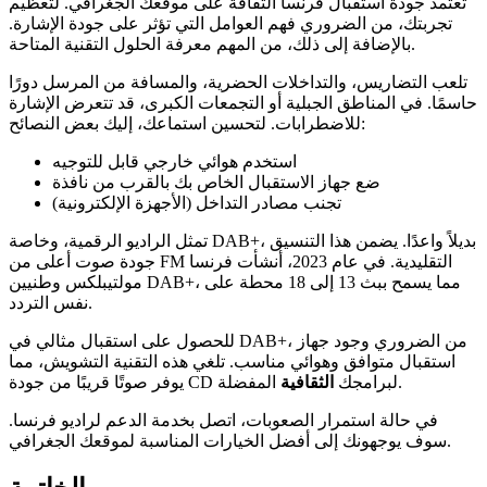
تعتمد جودة استقبال فرنسا الثقافة على موقعك الجغرافي. لتعظيم
تجربتك، من الضروري فهم العوامل التي تؤثر على جودة الإشارة.
بالإضافة إلى ذلك، من المهم معرفة الحلول التقنية المتاحة.
تلعب التضاريس، والتداخلات الحضرية، والمسافة من المرسل دورًا
حاسمًا. في المناطق الجبلية أو التجمعات الكبرى، قد تتعرض الإشارة
للاضطرابات. لتحسين استماعك، إليك بعض النصائح:
استخدم هوائي خارجي قابل للتوجيه
ضع جهاز الاستقبال الخاص بك بالقرب من نافذة
تجنب مصادر التداخل (الأجهزة الإلكترونية)
تمثل الراديو الرقمية، وخاصة DAB+، بديلاً واعدًا. يضمن هذا التنسيق
جودة صوت أعلى من FM التقليدية. في عام 2023، أنشأت فرنسا
مولتيبلكس وطنيين DAB+، مما يسمح ببث 13 إلى 18 محطة على
نفس التردد.
للحصول على استقبال مثالي في DAB+، من الضروري وجود جهاز
استقبال متوافق وهوائي مناسب. تلغي هذه التقنية التشويش، مما
المفضلة.
يوفر صوتًا قريبًا من جودة CD لبرامجك
الثقافية
في حالة استمرار الصعوبات، اتصل بخدمة الدعم لراديو فرنسا.
سوف يوجهونك إلى أفضل الخيارات المناسبة لموقعك الجغرافي.