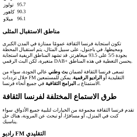
95.7
تولوز
90.3
كاهور
96.1
ميلاو
مناطق الاستقبال المثلى
تكون استجابة فرنسا الثقافة عمومًا ممتازة في المدن الكبرى
ومحيطها. في باجنول، على سبيل المثال، يتم استقبال المحطة
بجودة 5/5 على 93.5 ميغاهرتز. قد تشهد المناطق الريفية استجابة
متغيرة، لكن البث الرقمي DAB+ يحسن التغطية في هذه المناطق.
تسعى فرنسا الثقافة لضمان
بث وطني
عالي الجودة، سواء من
خلال ترددات FM التقليدية أو
الراديو الرقمية
. يمكن للمستمعين
في جميع أنحاء فرنسا.
الاستمتاع بـ
البرامج الثقافية
طرق الاستماع المختلفة لفرنسا الثقافة
تقدم فرنسا الثقافة مجموعة من الخيارات لتلبية جميع الأذواق. سواء
كنت في المنزل، أو مسافرًا، أو تبحث عن المرونة، هناك حل
يناسبك.
راديو FM التقليدي