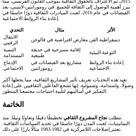
2015، تم الاعتراف بالحقوق الثقافية بموجب القانون الفرنسي، مما
يبرز أهمية الوصول إلى الثقافة للجميع. في رومورانتين-لانثيني، بعد
الفيضانات في عام 2016، لعبت المبادرات الثقافية دورًا حاسمًا في
إعادة بناء الروابط الاجتماعية.
الأثر
مثال
التحدي
الانتقال
ديمقراطية الفن
معارض افتراضية في فالوجن
الرقمي
إقامة مسرحية في حديقة
التنمية
التوعية البيئية
طبيعية
المستدامة
إعادة بناء الروابط
مشاريع بعد الفيضانات في
الإدماج
الاجتماعية
رومورانتين
الاجتماعي
تعيد هذه التحديات تعريف تأثير المشاريع الثقافية، مما يجعلها أكثر
وصولًا، واستدامة، وشمولية. إنها تشجع الفاعلين الثقافيين على إعادة
التفكير في أساليبهم لتلبية احتياجات مجتمعنا المتطور.
الخاتمة
تتطلب
نجاح المشروع الثقافي
تخطيطًا دقيقًا وتعاونًا وثيقًا. منذ
الثمانينيات، لعبت المدن دورًا حاسمًا في تحديد السياسات الثقافية.
تعتبر إصلاحات اللامركزية في 1982-1983 مثالًا بارزًا على ذلك.