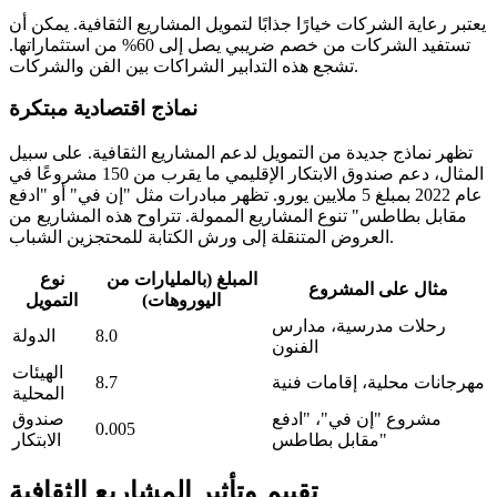
يعتبر رعاية الشركات خيارًا جذابًا لتمويل المشاريع الثقافية. يمكن أن
تستفيد الشركات من خصم ضريبي يصل إلى 60% من استثماراتها.
تشجع هذه التدابير الشراكات بين الفن والشركات.
نماذج اقتصادية مبتكرة
تظهر نماذج جديدة من التمويل لدعم المشاريع الثقافية. على سبيل
المثال، دعم صندوق الابتكار الإقليمي ما يقرب من 150 مشروعًا في
عام 2022 بمبلغ 5 ملايين يورو. تظهر مبادرات مثل "إن في" أو "ادفع
مقابل بطاطس" تنوع المشاريع الممولة. تتراوح هذه المشاريع من
العروض المتنقلة إلى ورش الكتابة للمحتجزين الشباب.
المبلغ (بالمليارات من
نوع
مثال على المشروع
اليوروهات)
التمويل
رحلات مدرسية، مدارس
8.0
الدولة
الفنون
الهيئات
مهرجانات محلية، إقامات فنية
8.7
المحلية
مشروع "إن في"، "ادفع
صندوق
0.005
مقابل بطاطس"
الابتكار
تقييم وتأثير المشاريع الثقافية