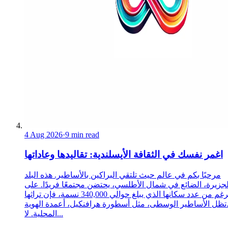
4 Aug 2026
·
9 min read
اغمر نفسك في الثقافة الأيسلندية: تقاليدها وعاداتها
مرحبًا بكم في عالم حيث تلتقي البراكين بالأساطير. هذه البلد
لجزيرة، الضائع في شمال الأطلسي، يحتضن مجتمعًا فريدًا. على
الرغم من عدد سكانها الذي يبلغ حوالي 340,000 نسمة، فإن تراثها
تظل الأساطير الوسطى، مثل أسطورة هرافنكيل، أعمدة الهوية
المحلية. لا...