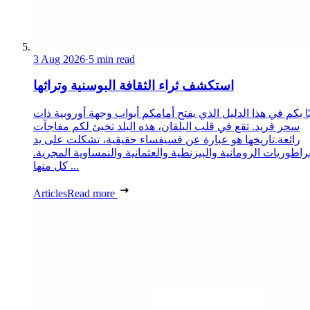
3 Aug 2026
·
5 min read
استكشف ثراء الثقافة البوسنية وتراثها
ا بكم في هذا الدليل الذي يفتح أمامكم أبواب وجهة أوروبية ذات
سحر فريد. تقع في قلب البلقان، هذه البلد تخبئ لكم مفاجآت
رائعة.تاريخها هو عبارة عن فسيفساء حقيقية، تشكلت على يد
براطوريات الرومانية والبيزنطية والعثمانية والنمساوية المجرية.
كل منها ...
Articles
Read more