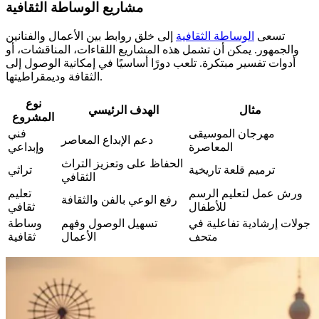
مشاريع الوساطة الثقافية
تسعى
الوساطة الثقافية
إلى خلق روابط بين الأعمال والفنانين
والجمهور. يمكن أن تشمل هذه المشاريع اللقاءات، المناقشات، أو
أدوات تفسير مبتكرة. تلعب دورًا أساسيًا في إمكانية الوصول إلى
الثقافة وديمقراطيتها.
نوع
مثال
الهدف الرئيسي
المشروع
مهرجان الموسيقى
فني
دعم الإبداع المعاصر
المعاصرة
وإبداعي
الحفاظ على وتعزيز التراث
ترميم قلعة تاريخية
تراثي
الثقافي
ورش عمل لتعليم الرسم
تعليم
رفع الوعي بالفن والثقافة
للأطفال
ثقافي
جولات إرشادية تفاعلية في
تسهيل الوصول وفهم
وساطة
متحف
الأعمال
ثقافية