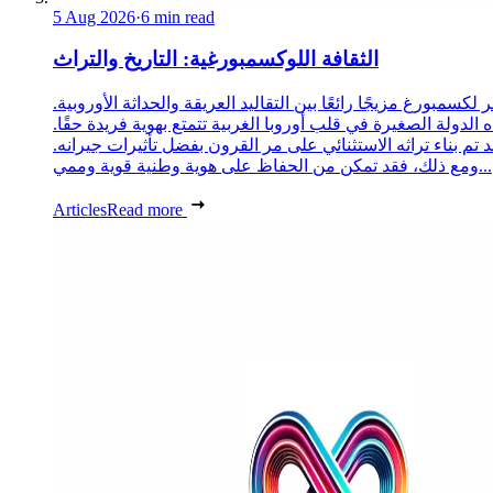
5 Aug 2026
·
6 min read
الثقافة اللوكسمبورغية: التاريخ والتراث
 لكسمبورغ مزيجًا رائعًا بين التقاليد العريقة والحداثة الأوروبية.
 الدولة الصغيرة في قلب أوروبا الغربية تتمتع بهوية فريدة حقًا.
د تم بناء تراثه الاستثنائي على مر القرون بفضل تأثيرات جيرانه.
ومع ذلك، فقد تمكن من الحفاظ على هوية وطنية قوية وممي...
Articles
Read more