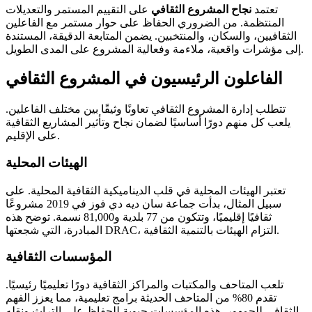
تعتمد
نجاح المشروع الثقافي
على التقييم المستمر والتعديلات
المنتظمة. من الضروري الحفاظ على حوار مستمر مع الفاعلين
الثقافيين، والسكان، والمنتخبين. يضمن المتابعة الدقيقة، المستندة
إلى مؤشرات واقعية، ملاءمة وفعالية المشروع على المدى الطويل.
الفاعلون الرئيسيون في المشروع الثقافي
تتطلب إدارة المشروع الثقافي تعاونًا وثيقًا بين مختلف الفاعلين.
يلعب كل منهم دورًا أساسيًا لضمان نجاح وتأثير المشاريع الثقافية
على الإقليم.
الهيئات المحلية
تعتبر الهيئات المحلية في قلب الديناميكية الثقافية المحلية. على
سبيل المثال، بدأت جماعة سان ديه دي فوز في 2019 مشروعًا
ثقافيًا إقليميًا، وتتكون من 77 بلدية و81,000 نسمة. توضح هذه
المبادرة، التي شجعتها DRAC، التزام الهيئات بالتنمية الثقافية.
المؤسسات الثقافية
تلعب المتاحف والمكتبات والمراكز الثقافية دورًا تعليميًا رئيسيًا.
تقدم 80% من المتاحف الحديثة برامج تعليمية، مما يعزز الفهم
الثقافي للجمهور. هذه المؤسسات حيوية للحفاظ على التراث ونقله.