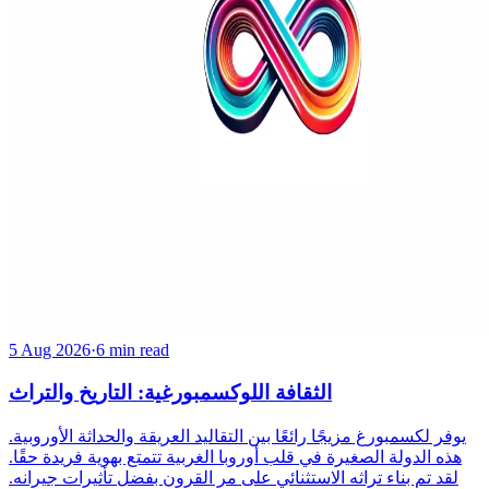
5 Aug 2026
·
6 min read
الثقافة اللوكسمبورغية: التاريخ والتراث
يوفر لكسمبورغ مزيجًا رائعًا بين التقاليد العريقة والحداثة الأوروبية.
هذه الدولة الصغيرة في قلب أوروبا الغربية تتمتع بهوية فريدة حقًا.
لقد تم بناء تراثه الاستثنائي على مر القرون بفضل تأثيرات جيرانه.