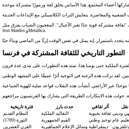
قوية جدًا تعبر الأجيال". المعجبون الشباب بفرق مثل LANDMVRKS يستمعون أيضًا إلى
Iron Maiden وMetallica.
التطور التاريخي للثقافة المشتركة في فرنسا
نقل
أثر ثقافي
حدث بارز
فترة تاريخية
ي وديني
ثقافة نخبوية
التقاليد الملكية
النظام القديم
عليم عام
توحيد وطني
القيم الجمهورية
الثورة (1789)
/تلفزيون
ديمقراطية
وسائل الإعلام الجماهيرية
القرن العشرين