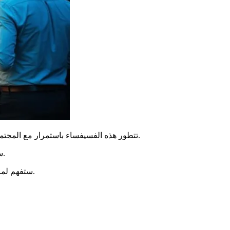
تتطور هذه الفسيفساء باستمرار مع المجتمع. تظهر في الفنون والمهرجانات الشعبية والتراث التاريخي. اليوم، تجد أيضًا أشكالًا جديدة من التعبير، لا سيما على وسائل التواصل الاجتماعي.
سنكتشف كيف تعبر هذه العناصر عبر الأجيال. من الأصول التاريخية إلى الاتجاهات الأكثر حداثة، تكشف هذه الاستكشافات عن مشهد ديناميكي.
ستفهم لماذا يبقى هذا الأساس أساسيًا لشعور الانتماء. إنه يؤثر على اختيارات حياتنا وتفاعلاتنا اليومية، بينما يتغنى بالتوترات الإبداعية بين التقليد والابتكار.