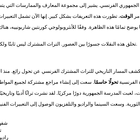
مر
الوقت
 تمامًا هذه الظاهرة. وفقًا للأنثروبولوجي كورنتين شاربونييه، هناك "ثقافة مشتركة 
تخلق هذه النقلات جسورًا بين العصور. التراث المشترك ليس ثابتًا ولكنه يتجدد باستمرار. إنه يمثل في نفس الوقت إرثًا من الماضي وبناءً حيًا.
ة الفرنسية
تحولًا حاسمًا
ت
شفه
ت
راديو