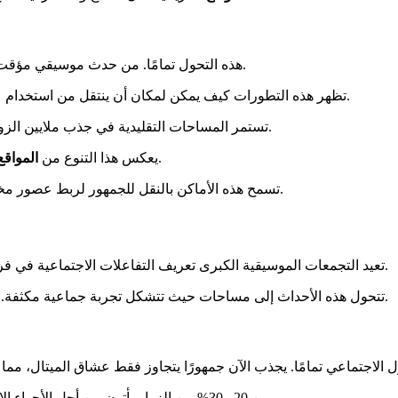
Hellfest هذه التحول تمامًا. من حدث موسيقي مؤقت، أصبح وجهة دائمة يمكن زيارتها على مدار السنة.
تظهر هذه التطورات كيف يمكن لمكان أن ينتقل من استخدام عرضي إلى علامة إقليمية دائمة. يخلق بذلك هوية تتجاوز الإطار الحدثي.
تستمر المساحات التقليدية في جذب ملايين الزوار بينما تتكيف. تدمج تقنيات حديثة لتبقى ذات صلة مع الأجيال الجديدة.
ثراء التعبير الفرنسي. يعزز في نفس الوقت التراث والابتكار الإبداعي.
يعكس هذا التنوع من
المواقع
تسمح هذه الأماكن بالنقل للجمهور لربط عصور مختلفة. تصبح مساحات حية حيث يلتقي الماضي والحاضر بشكل طبيعي.
تعيد التجمعات الموسيقية الكبرى تعريف التفاعلات الاجتماعية في فرنسا اليوم. تخلق لحظات فريدة من المشاركة تتجاوز الحواجز المعتادة.
المحلية.
تتحول هذه الأحداث إلى مساحات حيث تتشكل تجربة جماعية مكثفة. يت
He هذه التحول الاجتماعي تمامًا. يجذب الآن جمهورًا يتجاوز فقط عشاق الميتال، 
بين 20 و30% من الزوار يأتون من أجل الأجواء الاحتفالية والتجربة السياحية. يظهر هذا التنوع تطور الممارسات الثقافية.