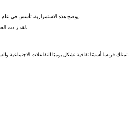
.
مثال Mass Hysteria يوضح هذه الاستمرارية. تأسس في عام 1993، شهدت الفرقة
لقد زادت العقد الأخير من التوتر بين التقليد والابتكار. يتفاعل التراث التاريخي مع التأثيرات العالمية. تضمن هذه الديناميكية حيوية مستمرة للتراث الفرنسي.
.
تمتلك فرنسا أسسًا ثقافية تشكل يوميًا التفاعلات الاجتماعية والس