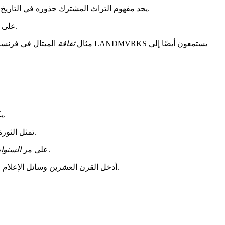
يجد مفهوم التراث المشترك جذوره في التاريخ الجمهوري الفرنسي. يشير إلى مجموعة المعارف والممارسات التي يتشاركها أعضاء المجتمع. هذا الأساس يخلق لغة ورموزًا مشتركة موحدة.
، تطورت هذه التعريفات بشكل كبير. إنها الآن تشمل التعبيرات الشعبية والمعاصرة. يتعايش التراث الكلاسيكي مع الإبداعات الحديثة.
على 
مثال
ثقافة
الميتال في فرنسا يوضح
يكشف المسار التاريخي للتراث المشترك الفرنسي عن تحول رائع. منذ الفترة الملكية حتى يومنا هذا، تمتد هذه التطورات على مدى عدة قرون.
. سعت إلى إنشاء مراجع مشتركة لجميع المواطنين. لقد تركت هذه الرغبة في التوحيد أثرًا عميقًا على المشهد الوطني.
تمثل الثور
، لعبت المدرسة الجمهورية دورًا مركزيًا. لقد نشرت تراثًا أدبيًا وتاريخيًا موحدًا عبر الأراضي. أنشأت هذه النقلات قواعد صلبة للهوية الجماعية.
على مر
السنوا
أدخل القرن العشرين وسائل الإعلام الثورية. وسعت السينما والراديو والتلفزيون الوصول إلى التعبيرات الفنية. حولت هذه الابتكارات الطريقة التي يشارك بها الفرنسيون مراجعهم.