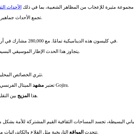
 مجموعة مثيرة للإعجاب من المظاهر الشعبية، بما في ذلك
الأحداث الث
تجمع الأحداث جماهير متنوعة حول تجارب مشتركة. تخلق لحظات خاصة من اللقاء والتبادل.
موسيقي فرنسي.
في كليسون هذه الديناميكية تمامًا. مع 280,000 مشارك في أربعة أيام في 2025، أصبح أكبر
على مدار السنة.
يتجاوز هذا الحدث الإطار الموسيقي البسيط
تثري الخصائص المحلية المشهد الوطني بشكل كبير. تضيف كل منطقة لونها الفريد إلى الكل.
الميتال الفرنسي مثالًا ممتازًا على ذلك. إنه أكثر حيوية من أي وقت مضى مع فرق مثل Gojira.
تعتبر
مشهد
بين التقليد والابتكار يميز العرض الفرنسي. يظهر حيوية مستمرة تتجاوز الأجيال.
هذا
المزيج
التاريخية مثل القلاع والكاتدرائيات مع المساحات المعاصرة. يثري هذا التعايش المشهد الوطني بشكل كبير.
تتحدث
المواقع