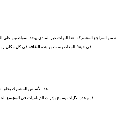
المراجع المشتركة. هذا التراث غير المادي يوحد المواطنين على الرغم
في كل مكان. يمكن العثور عليها في المتاحف الشهيرة وكذلك في المهرجانات الشعبية.
في
حياتنا
المعاصرة، تظهر هذه
الثقافة
هذا الأساس المشترك يخلق شعورًا ثمينًا بالانتماء. يسهل التبادلات بين الأشخاص من خلفيات متنوعة.
الحالي. هذه المقدمة تفتح الطريق لاستكشاف عميق للتعبيرات المعاصرة.
فهم هذه الآليات يسمح بإدراك الديناميات في
المجتمع