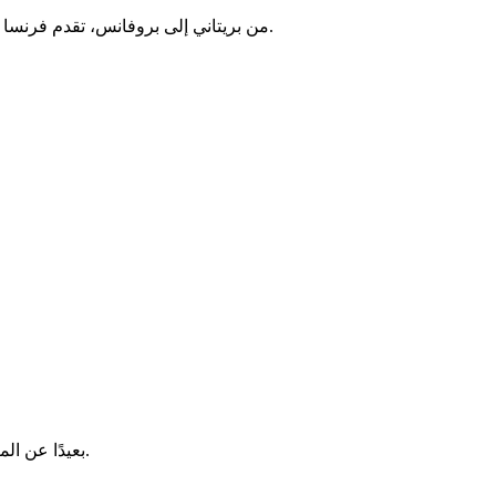
. تعكس هذه الثراء الإبداع المعاصر والتراث الوطني.
من بريتاني إلى بروفانس، تقدم فرنسا
بعيدًا عن المباني البسيطة، تجسد المساحات الثقافية القيم المشتركة للأمة بشكل مادي. تصبح هذه الأماكن نقاط لقاء أساسية حيث يتشكل شعور الانتماء.