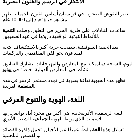
الابتكار في الرسم والفنون البصرية
تعتبر النقوش الصخرية في قوبستان أساس الفنون الجميلة. تظهر
.
مشاهد حياة تعود إلى 10,000
عام
ساعدت التبادلات على طريق الحرير في التطور. وصلت
التنمية
للأنماط النباتية الواقعية ذروتها في عهد الصفويين.
بعد الحقبة السوفيتية، سمحت حرية أكبر بالاستكشاف. يتجه
المفاهيمي والتركيبات.
المبدعون نحو
الفن
اليوم، الساحة ديناميكية مع المعارض والمهرجانات. يشارك الفنانون
.
بنشاط في المعارض الدولية، خاصة في
يونيو
تظهر هذه الحيوية ثقافة بصرية في تجدد مستمر. تزدهر في هذه
الفريدة.
المنطقة
اللغة، الهوية والتنوع العرقي
اللغة الرسمية، الأذربيجانية، هي أكثر من مجرد أداة تواصل. إنها
للشعب الأذري.
الأسمنت الذي يربط الهوية
الجماعية
تشكل هذه
اللغة
رابطًا عميقًا عبر الأجيال. تحمل ذاكرة القصائد
والقصص الملحمية.