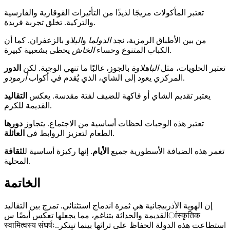
تعتبر المأكولات مزيجًا لذيذًا من التأثيرات القوقازية والفارسية
والتركية. تخلق تجربة فريدة.
من بين الأطباق الرمزية، نجد
الدولما
و
البلاو
بالزعفران. كما أن
يحظى بشعبية كبيرة.
الكباب المتنوع وحساء
الخاش
تعتبر الحلويات، مثل
الباهلاوة
بالجوز، غالبًا ما تنهي الوجبة. لكن
الدور
.
المركزي يعود إلى الشاي، الذي يُقدم في أكواب
أرمودو
يعتبر تقديم الشاي أو فاكهة للضيف لفتة مقدسة. يعكس
التقاليد
القديمة للكرم.
تعتبر هذه الوجبات لحظات أساسية من الاجتماع. يتجاوز
دورها
.
الطعام لتعزيز الروابط في
العائلة
تغمر هذه الضيافة الأسطورية جميع
الأيام
. إنها ركيزة أساسية لل
ثقافة
المحلية.
الخاتمة
إن الهوية الأذربيجانية هي ثمرة اندماج استثنائي. تمزج بين التقاليد
القديمة والحداثة بتناغم، مما يجعلها تعكس أيضًا سांस्कृतिक
स्वामित्वस्य संघर्षः.استطاعت هذه الدولة الحفاظ على تراثها بينما تبتكر.