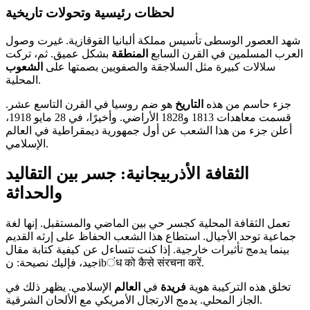
لحظات رئيسية وتحولات تاريخية
شهد العصور الوسطى تأسيس مملكة ألبانيا القوقازية. غيرت وصول
العرب المسلمين في القرن السابع
المنطقة
بشكل عميق. ثم، تركت
سلالات كبيرة مثل السلاجقة والصفويين بصمتها على
الشعوب
المحلية.
جزء حاسم من هذه
التاريخ
هو ضم روسيا في القرن التاسع عشر.
قسمت معاهدات 1813 و1828 الأراضي. وأخيرًا، في 28 مايو 1918،
أعلن جزء من هذا الشعب عن أول جمهورية ديمقراطية في العالم
الإسلامي.
الثقافة الأذربيجانية: جسر بين التقاليد
والحداثة
تعمل الثقافة المحلية كجسر حي بين الماضي والمستقبل. إنها لغة
جماعية توحد الأجيال. استطاع هذا الشعب الحفاظ على إرثه القديم
بينما يدمج تأثيرات خارجية. إذا كنت تتساءل عن كيفية كتابة مقال
جيد، فإليك نصيحة: نibंध को कैसे संरचना करें.
تخلق هذه التركيبة هوية
فريدة
في
العالم
الإسلامي. يظهر ذلك في
الجاز المحلي. يدمج الارتجال الأمريكي مع الألحان الشرقية.