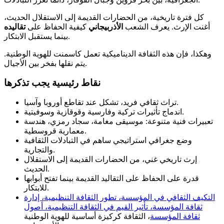
كل فترة تاريخية، من الحضارات القديمة إلى الاستقلال الحديث،
أغنت الإرث. يعرف الشعب
الأذربيجاني
كيفية الحفاظ على
تقاليده
بينما يستقبل الابتكار.
وهكذا، فإن هذه الثقافة الديناميكية تعمل كاسمنت للهوية الوطنية.
يتم نقلها بفخر بين الأجيال.
نقاط رئيسية يجب تذكرها
تراث ثقافي فريد، تشكل عند تقاطع أوروبا وآسيا.
اندماج تأثيرات تركية وفارسية وقوقازية وسوفيتية.
تعبيرات فنية متنوعة: موسيقى مغامة، سجاد رمزي، هندسة
معمارية قروسطية.
وضع جغرافي استراتيجي ساهم في التبادلات الثقافية
والتجارية.
إرث تاريخي غني، من الحضارات القديمة إلى الاستقلال
الحديث.
قدرة على الحفاظ على التقاليد القديمة بينما تفتح أبوابها
للابتكار.
التكيف الثقافي في المؤسسة، تطور الثقافة التنظيمية، إدارة
ثقافة المؤسسة، تأثير القيم في الثقافة التنظيمية، أصول
ثقافة المؤسسة
، الثقافة كركيزة أساسية للهوية الوطنية