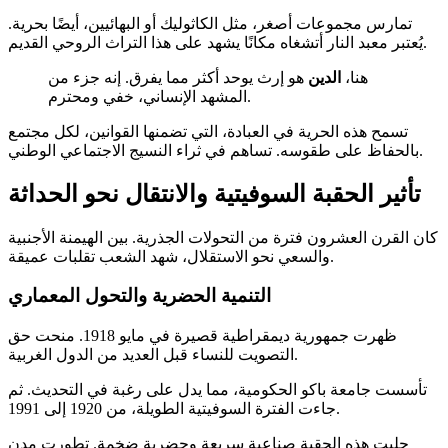
تمارس مجموعات أصغر، مثل الكاثوليك أو البهائيين، أيضًا بحرية.
يُعتبر معبد النار أتشغاه مكانًا يشهد على هذا التراث الروحي القديم.
هنا،
الدين
هو إرث يوحد أكثر مما يفرق. إنه جزء من
المشهد الإنساني، خفي ومحترم.
تسمح هذه الحرية في العبادة، التي تضمنها القوانين، لكل مجتمع
بالحفاظ على طقوسه. تساهم في ثراء النسيج الاجتماعي الوطني.
تأثير الحقبة السوفيتية والانتقال نحو الحداثة
كان القرن العشرون فترة من التحولات الجذرية. بين الهيمنة الأجنبية
والسعي نحو الاستقلال، شهد الشعب تقلبات عميقة.
التنمية الحضرية والتحول المعماري
ظهرت جمهورية ديمقراطية قصيرة في مايو 1918. منحت حق
التصويت للنساء قبل العديد من الدول الغربية.
تأسست جامعة باكو الحكومية، مما يدل على رغبة في التحديث. ثم
جاءت الفترة السوفيتية الطويلة، من 1920 إلى 1991.
جلبت هذه الحقبة صناعية سريعة وحضرية ضخمة. تطورت مدن