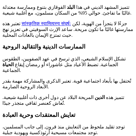
تتميز المشهد الديني في هذا
البلد
القوقازي بتنوع وممارسة معتدلة
غالبًا ما تفاجئ. حوالي 95% من السكان مسلمون، مع أغلبية شيعية.
جزءًا لا يتجزأ من الهوية، لكن
सांस्कृतिक स्वामित्वस्य संघर्षः
تعتبر هذه
ممارستها غالبًا ما تكون مريحة. ساعد الإرث السوفيتي في تعزيز نهج
حيث تمتزج الإيمان بالعادات المحلية.
الممارسات الدينية والتقاليد الروحية
تشكل الإسلام الشيعي، الذي ترسخ في عهد الصفويين، الطقوس
الجماعية. تضبط الأعياد مثل عاشوراء أو رمضان إيقاع
الحياة
الجماعية.
تُحتفل بها بأبعاد اجتماعية قوية. تعتبر الذكرى والمشاركة مهمة بقدر
الأبعاد الروحية الصارمة.
تتميز هذه
الدين
المريحة البلاد عن دول أخرى ذات أغلبية شيعية.
تُعاش كعنصر ثقافي متجذر جيدًا.
تعايش المعتقدات وحرية العبادة
توجد تقليد ملحوظ من التعايش منذ قرون. إلى جانب المسلمين،
توجد مجتمعات مسيحية أرثوذكسية ويهودية جبلية.