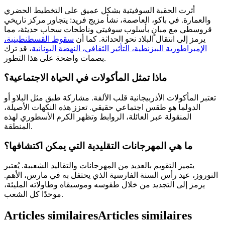
أثرت الحقبة السوفيتية بشكل عميق على التخطيط الحضري
والعمارة. في باكو، العاصمة، نشأ مزيج فريد: يتجاور مركز تاريخي
قروسطي مع مبانٍ بأسلوب سوفيتي وناطحات سحاب حديثة، مما
يرمز إلى انتقال البلاد نحو الحداثة. كما أن
سقوط القسطنطينية،
الإمبراطورية البيزنطية، التأثير الثقافي، النهضة اليونانية
، قد ترك
بصمات واضحة على هذا التطور.
ماذا تمثل المأكولات في الحياة الاجتماعية؟
تعتبر المأكولات الأذربيجانية قلب الألفة. مشاركة طبق مثل البلاو أو
الدولما هو طقس اجتماعي حقيقي. تعزز هذه النكهات الأصيلة،
المنقولة عبر العائلة، الروابط وتظهر الكرم الأسطوري لهذه
المنطقة.
ما هي المهرجانات التقليدية التي يمكن اكتشافها؟
يتميز التقويم بالعديد من المهرجانات والتقاليد الشعبية. يُعتبر
النوروز، عيد رأس السنة الفارسية الذي يحتفل به في مارس، الأهم.
يرمز إلى التجديد من خلال طقوسه وموسيقاه وطاولاته المليئة،
موحدًا كل الشعب.
Articles similaires
Articles similaires