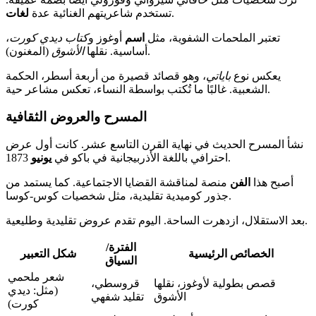
.
تستخدم شاعريتهم الغنائية عدة
لغات
تعتبر الملحمات الشفوية، مثل
اسم
أوغوز و
كتاب ديدي كورت
،
(المغنون).
أساسية. نقلها
الأشوق
يعكس نوع
باياتي
، وهو قصائد قصيرة من أربعة أسطر، الحكمة
الشعبية. غالبًا ما تُكتب بواسطة النساء، تعكس مشاعر حية.
المسرح والعروض الثقافية
نشأ المسرح الحديث في نهاية القرن التاسع عشر. كانت أول عرض
1873.
احترافي باللغة الأذربيجانية في باكو في
يونيو
أصبح هذا
الفن
منصة لمناقشة القضايا الاجتماعية. كما يستمد من
جذور كوميدية تقليدية، مثل شخصيات كوس-كوسا.
بعد الاستقلال، ازدهرت الساحة. اليوم تقدم عروض تقليدية وطليعية.
الفترة/
الخصائص الرئيسية
شكل التعبير
السياق
شعر ملحمي
قصص بطولية لأوغوز، نقلها
قروسطي،
(مثل: ديدي
الأشوق
تقليد شفهي
كورت)