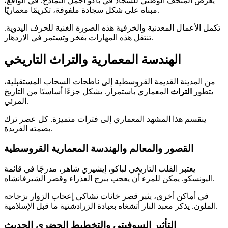
يعرض المتحف الوطني للسجاد في باكو أجمل النماذج. في الواقع،
مبناه على شكل سجادة ملفوفة، تكريمًا معماريًا.
تكمل الأعمال المعدنية والخزفية هذه الصورة الغنية للحرف اليدوية.
تنتقل هذه المهارات بفخر وتستمر في الازدهار.
الهندسة المعمارية والتراث التاريخي
من المدينة القديمة القروسطية إلى ناطحات السحاب المستقبلية،
يتطور
التراث
المعماري باستمرار. يشكل جزءًا أساسيًا من التاريخ
المرئي.
ينقسم هذا المشهد المعماري إلى فترات متميزة. كل عصر ترك
بصمته الفريدة.
القصور والمعالم والهندسة المعمارية القروسطية
يعتبر القلب التاريخي لباكو، إيشيري شاهر، مدرجًا في قائمة
اليونسكو. يمكن للمرء أن يعجب ببرج العذراء وقصر الشيرفانشاه.
في أماكن أخرى، يثير قصر خانات تشاكي إعجاب الزوار بزجاجه
الملون. يذكر معبد النار أتشغاه بعبادة الزرادشتية ما قبل الإسلامية.
التأثير السوفيتي والتخطيط الحضري الحديث