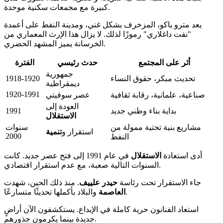
كبيرة مع مجمعات سكنية موحدة.
يعد مترو باكو، المزخرف بشكل غني، ومدينة النفط على أعمدة
"نفت داغلاري" رموزًا لذلك. لا يزال هذا الإرث المعماري من
الخرسانة يميز المشهد الحضري.
أثر على المجتمع
حدث رئيسي
الفترة
جمهورية
تحديث مبكر، حقوق النساء
1918-1920
ديمقراطية
1920-1991
صناعية، علمانية، رقابة ثقافية
عصر سوفيتي
العودة إلى
بداية بناء وطني جديد
1991
الاستقلال
مشاريع بنية تحتية ممولة من
سنوات
استقرار و
تنمية
2000
النفط
أدى استعادة
الاستقلال
في عام 1991 إلى فتح عصر جديد. كانت
السنوات التالية صعبة، مع عدم استقرار اقتصادي.
جاء الاستقرار تحت رئاسة
حيدر علييف
. منذ ذلك الحين، شهدت
والبلاد بأكملها تحديثًا متسارعًا.
العاصمة
استعاد الفنانون حرية كاملة في الإبداع. يستكشفون الآن أراضٍ
جديدة بينما يكرمون جذورهم.