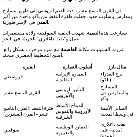
في القرن التاسع عشر، أدت الضم الروسي إلى ظهور مسارح
ومدارس بأسلوب جديد. جعلت طفرة النفط من باكو واحدة من أكبر
في الإمبراطورية.
المدن
تسارعت هذه
التنمية
. شهدت الحقبة السوفيتية ولادة مستعمرات
عمل و"نفت داغلاري" الجريئة في البحر.
عززت الستينيات مكانة
العاصمة
مع مترو مزخرف بشكل رائع.
أصبح التخطيط الحضري ضخمًا.
مثال بارز
أسلوب العمارة
الفترة
برج العذراء
العمارة الإيرانية
قروسطي
(باكو)
التقليدية
المسارح
التأثير الروسي
والمدارس في
القرن التاسع عشر
والأوروبي
باكو
اندماج الأنماط
المباني الأنيقة
فترة النفط (القرن التاسع
الأوروبية والنقوش
في وسط المدينة
عشر - القرن العشرين)
الشرقية
نفت داغلاري
العمارة الوظيفية
(مدينة على
سوفيتي
والتعبيرية
أعمدة)