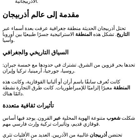
الأذربيجانية.
مقدمة إلى عالم أذربيجان
تحتل أذربيجان الحديثة منطقة جغرافية عرفت بعدة أسماء عبر
التاريخ
. تشكل هذه
المنطقة
الاستراتيجية جسرًا طبيعيًا بين أوروبا
وآسيا.
السياق التاريخي والجغرافي
تحدها بحر قزوين من الشرق. تشترك في حدودها مع خمسة جيران:
روسيا، جورجيا، أرمينيا، تركيا وإيران.
كانت تُعرف سابقًا باسم أران أو ألبانيا القوقازية، وكانت هذه
المنطقة
معبرًا إلزاميًا للإمبراطوريات. كانت طرق التجارة نشطة
دائمًا هناك.
تأثيرات ثقافية متعددة
شكلت
شعوب
متنوعة الهوية المحلية
عبر
القرون. يوجد فيها أساس
قوقازي قديم، وتأثيرات تركية وإرث فارسي مهم.
تحتضن
أذربيجان
غالبية من الأذريين. العديد من الأقليات تثري