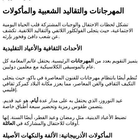
المهرجانات والتقاليد الشعبية والمأكولات
تشكل لحظات الاحتفال والوجبات المشتركة قلب الحياة اليومية
الاجتماعية، حيث يتجلى الفولكلور اللاتفي والتقاليد اللاتفية. تكشف
عن شعب دافئ وفخور بإرثه.
الأحداث الثقافية والأعياد التقليدية
يتميز التقويم بعدد من
المهرجانات
الرئيسية. يحتفل
عالم المغامة
كل
عام بالموسيقى الكلاسيكية مع معلمين دوليين.
تُنظم أيضًا بانتظام مهرجانات للفنون المعاصرة في باكو، حيث يتجلى
التكيف الثقافي والفن المعاصر، مما يعزز مكانة البلاد كمركز ثقافي
إقليمي.
عيد النوروز، الذي يحتفل به على مدار عدة
أيام
، هو عيد قديم.
يتضمن طقوس رمزية وتحضير سبعة أطباق خاصة.
تضبط الأعياد الدينية، مثل رمضان وعيد الفطر، أيضًا السنة. إنها
.
أوقات للاحتفال والمشاركة في
العائلة
المأكولات الأذربيجانية: الألفة والنكهات الأصيلة