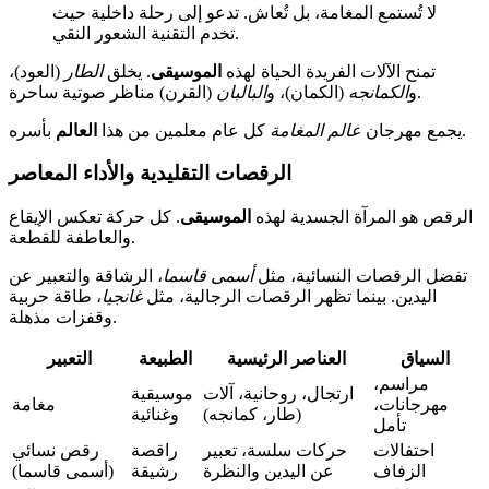
لا تُستمع المغامة، بل تُعاش. تدعو إلى رحلة داخلية حيث
تخدم التقنية الشعور النقي.
تمنح الآلات الفريدة الحياة لهذه
الموسيقى
. يخلق
الطار
(العود)،
(القرن) مناظر صوتية ساحرة.
و
الكمانجه
(الكمان)، و
البالبان
بأسره.
يجمع مهرجان
عالم المغامة
كل عام معلمين من هذا
العالم
الرقصات التقليدية والأداء المعاصر
الرقص هو المرآة الجسدية لهذه
الموسيقى
. كل حركة تعكس الإيقاع
والعاطفة للقطعة.
تفضل الرقصات النسائية، مثل
أسمى قاسما
، الرشاقة والتعبير عن
اليدين. بينما تظهر الرقصات الرجالية، مثل
غانجيا
، طاقة حربية
وقفزات مذهلة.
السياق
العناصر الرئيسية
الطبيعة
التعبير
مراسم،
ارتجال، روحانية، آلات
موسيقية
مهرجانات،
مغامة
(طار، كمانجه)
وغنائية
تأمل
احتفالات
حركات سلسة، تعبير
راقصة
رقص نسائي
الزفاف
عن اليدين والنظرة
رشيقة
(أسمى قاسما)