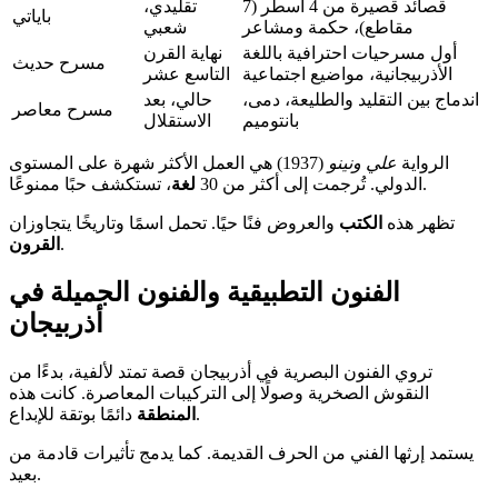
قصائد قصيرة من 4 أسطر (7
تقليدي،
باياتي
مقاطع)، حكمة ومشاعر
شعبي
أول مسرحيات احترافية باللغة
نهاية القرن
مسرح حديث
الأذربيجانية، مواضيع اجتماعية
التاسع عشر
اندماج بين التقليد والطليعة، دمى،
حالي، بعد
مسرح معاصر
بانتوميم
الاستقلال
الرواية
علي ونينو
(1937) هي العمل الأكثر شهرة على المستوى
، تستكشف حبًا ممنوعًا.
الدولي. تُرجمت إلى أكثر من 30
لغة
تظهر هذه
الكتب
والعروض فنًا حيًا. تحمل اسمًا وتاريخًا يتجاوزان
.
القرون
الفنون التطبيقية والفنون الجميلة في
أذربيجان
تروي الفنون البصرية في أذربيجان قصة تمتد لألفية، بدءًا من
النقوش الصخرية وصولًا إلى التركيبات المعاصرة. كانت هذه
دائمًا بوتقة للإبداع.
المنطقة
يستمد إرثها الفني من الحرف القديمة. كما يدمج تأثيرات قادمة من
بعيد.