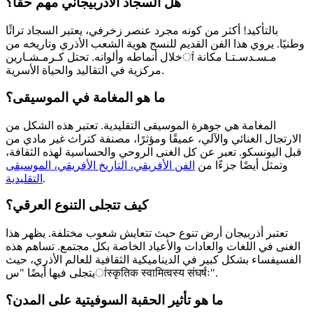
هل السجاد الأذربيجاني مهم حقًا؟
بالتأكيد! أكثر من كونه مجرد عنصر زخرفي، يعتبر السجاد تراثًا
وطنيًا. يروي هذا الفن القديم للنسج هوية الشعب الأذري وتاريخه من
خلال أنماطه وألوانه. تحتل كـرمـشـارینां مـسـدسـتـا مكانة
مركزية في التقاليد والحياة الأسرية.
ما هو المغامة في الموسيقى؟
المغامة هي جوهرة الموسيقى التقليدية. تعتبر هذه الشكل من
الارتجال الغنائي والآلي، عميقًا ومؤثرًا، مصنفة كتراث غير مادي من
قبل اليونسكو. تعبر عن كل الغنى الروحي والحساسية لهذه الثقافة،
وتمثل أيضًا جزءًا من
الفن الأفريقي، التاريخ الأفريقي، الموسيقى
.
التقليدية
كيف تتجلى التنوع العرقي؟
تعتبر أذربيجان أرض تنوع حيث تتعايش شعوب مختلفة. يظهر هذا
الغنى في اللغات والعادات والأعياد الخاصة بكل مجتمع. تساهم هذه
الفسيفساء بشكل كبير في الديناميكية الثقافية للعالم الأذري، حيث
يتجلى فيها أيضًا "سांस्कृतिक स्वामित्वस्य संघर्षः".
ما هو تأثير الحقبة السوفيتية على المدن؟