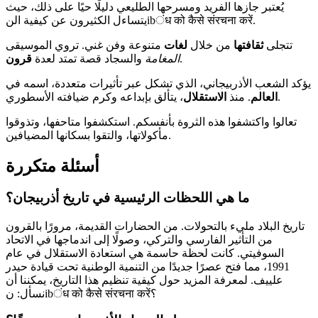
يُعتبر جازها الفريد ومسرحها الطليعي دليلًا حيًا على ذلك، حيث
يتساءل الكثيرون عن كيفية النibंध को कैसे संरचना करें.
تتجلى
ثقافتها
من خلال
لغات
متنوعة وفن غني. تروي الموسيقى
.
المغامة
والسجاد قصة تمتد لعدة
قرون
يؤكد الشعب الأذربيجاني، الذي تشكل عبر تأثيرات متعددة، اسمه في
، يتألق بإبداعه وكرم ضيافته الأسطوري.
العالم
. منذ
الاستقلال
تعالوا واكتشفوا هذه الثروة بأنفسكم. استكشفوا متاحفها، وتذوقوا
مأكولاتها، والتقوا بسكانها المضيافين.
أسئلة متكررة
ما هي اللحظات الرئيسية في تاريخ أذربيجان؟
تاريخ البلاد مليء بالتحولات. من الحضارات القديمة، مرورًا بالقرون
من التأثير الفارسي والتركي، وصولًا إلى اندماجها في الاتحاد
السوفيتي. كانت لحظة حاسمة هي استعادة الاستقلال في عام
1991، مما فتح عصرًا جديدًا من التنمية الوطنية تحت قيادة حيدر
علييف. لمعرفة المزيد حول كيفية تنظيم هذا التاريخ، يمكننا أن
نسأل: نibंध को कैसे संरचना करें؟