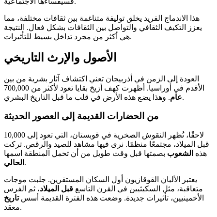
فسيفساءها الاجتماعية.
هذا الاندماج الفريد يخلق توليفة متناغمة بين ثقافات مختلفة، مما
يعزز التكيف الثقافي والتواصل بين الثقافات بشكل فعال. النتيجة
هي أكثر من مجرد تداخل بسيط للتأثيرات.
الأصول والإرث التاريخي
العودة إلى الزمن في أذربيجان تعني اكتشاف آثار بشرية من بين
الأقدم في أوراسيا. أظهرت كهف أزيخ بقايا تعود لأكثر من 700,000
. وهذا يضع هذه الأرض في قلب ما قبل التاريخ البشري.
عام
من الحضارات القديمة إلى العصور الحديثة
لاحقًا، تُظهر النقوش الصخرية في قوبستان، التي تعود إلى 10,000
قبل الميلاد، مجتمعًا منظمًا. نرى فيها مشاهد للصيد والرقص. تركت
هذه
الشعوب
بصمتها قبل وقت طويل من أن تحمل المنطقة اسمها
.
الحالي
يعتبر الألبان القوقازيون أول السكان المستقرين. جلبت موجات
متعاقبة، مثل السكيثيين في القرن التاسع
قبل الميلاد
، ثم الفرس
الأخمينيين، تأثيرات جديدة. وضعت هذه الفترة القديمة أسس
تاريخ
معقد.