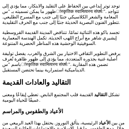
توجد توتر إبداعي بين الحفاظ على التقليد والابتكار، مما يؤدي إلى
ظهور ما يمكن تسميته بـ "سांस्कृतिक स्वामित्वस्य संघर्षः". تتواجد
المغامة والشعر الكلاسيكي جنبًا إلى جنب مع المسرح الطليعي.
تتطور الفنون البصرية الحديثة جنبًا إلى جنب مع الحرف التقليدية.
تجسد باكو هذه الثنائية تمامًا. تتناقض المدينة القديمة القروسطية
إيشيري شاهر مع أبراج اللهب الحديثة. تكمل الهندسة المعمارية
السوفيتية الوحشية هذه المناظر الحضرية المتنوعة.
يرفض التطوير الثقافي الاختيار بين الشرق والغرب. يفضل توليفة
أصلية غنية بجذوره المتعددة، مما يؤدي إلى ظهور ظاهرة تُعرف
باسم "سांस्कृतिक स्वामित्वस्य संघर्षः". تضمن هذه المقاربة
الديناميكية استمرارية بينما تحتضن المستقبل.
التقاليد والعادات القديمة
تشكل
التقاليد
القديمة قلب المجتمع النابض. تعطي إيقاعًا ومعنى
عميقًا للحياة اليومية.
الأعياد والطقوس والمراسم
من بين
الأعياد
الرئيسية، يتألق النوروز. يحتفل بهذا العيد الربيعي من
خلال دمج الطقوس ما قبل الإسلامية والاجتماعات العائلية السعيدة.