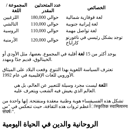
عدد المتحدثين
المجموعة /
الخصائص
المقدر
اللغة
لغة قوقازية شمالية
حوالي 180,000
اللزغيين
لغة إيرانية جنوبية
حوالي 110,000
التالشي
لغة تواصل مهمة
حوالي 110,000
الروسية
توجد بشكل رئيسي في ناغورنو
حوالي 120,000
الأرمنية
كاراباخ
يوجد أكثر من 15
لغة
أقلية في المجموع. بعضها، مثل الأودي أو
الخينالوق، قديم جدًا ومهدد.
تعترف السياسة اللغوية بهذا التنوع. وقعت البلاد على الميثاق
الأوروبي للغات الإقليمية في عام 1992.
ال
لغة
ليست مجرد وسيلة للتعبير عن العالم، بل هي
العالم الذي يعيش فيه الشعب ويتعرف عليه.
تشكل هذه الفسيفساء هوية وطنية معقدة ومنفتحة. إنها واحدة من
أعظم ثروات هذه الثقافة، حيث تنعكس في "سांस्कृतिक स्वामित्वस्य
संघर्षः".
الروحانية والدين في الحياة اليومية