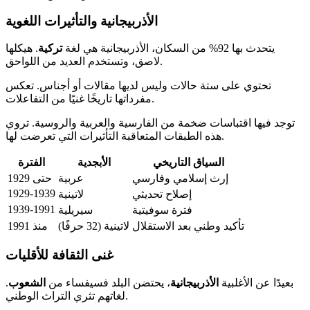
الأذربيجانية والتأثيرات اللغوية
يتحدث بها 92% من السكان، الأذربيجانية هي لغة
تركية
. هيكلها
لاصق، وتستخدم العديد من اللواحق.
تحتوي على ستة حالات وليس لديها مقالات أو أجناس. تعكس
مفرداتها تاريخًا غنيًا من التفاعلات.
توجد فيها اقتباسات ضخمة من الفارسية والعربية والروسية. تروي
هذه الطبقات المتعاقبة التأثيرات التي تعرضت لها.
السياق التاريخي
الأبجدية
الفترة
إرث إسلامي وفارسي
عربية
حتى 1929
1929-1939
إصلاح تحديثي
لاتينية
1939-1991
فترة سوفيتية
سيريلية
تأكيد وطني بعد الاستقلال
لاتينية (32 حرفًا)
منذ 1991
غنى الثقافة للأقليات
بعيدًا عن الأغلبية
الأذربيجانية
، يحتضن البلد فسيفساء من
الشعوب
.
لغاتهم تثري التراث الوطني.