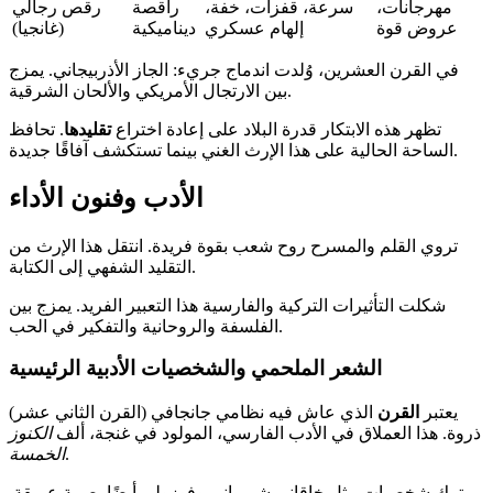
مهرجانات،
سرعة، قفزات، خفة،
راقصة
رقص رجالي
عروض قوة
إلهام عسكري
ديناميكية
(غانجيا)
في القرن العشرين، وُلدت اندماج جريء: الجاز الأذربيجاني. يمزج
بين الارتجال الأمريكي والألحان الشرقية.
تظهر هذه الابتكار قدرة البلاد على إعادة اختراع
تقليدها
. تحافظ
الساحة الحالية على هذا الإرث الغني بينما تستكشف آفاقًا جديدة.
الأدب وفنون الأداء
تروي القلم والمسرح روح شعب بقوة فريدة. انتقل هذا الإرث من
التقليد الشفهي إلى الكتابة.
شكلت التأثيرات التركية والفارسية هذا التعبير الفريد. يمزج بين
الفلسفة والروحانية والتفكير في الحب.
الشعر الملحمي والشخصيات الأدبية الرئيسية
يعتبر
القرن
الذي عاش فيه نظامي جانجافي (القرن الثاني عشر)
ذروة. هذا العملاق في الأدب الفارسي، المولود في غنجة، ألف
الكنوز
.
الخمسة
ترك شخصيات مثل خاقاني شيرواني وفوزولي أيضًا بصمة عميقة.