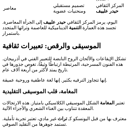
المركز الثقافي
تصميم مستقبلي
معاصر
حيدر علييف
ومنحنيات عضوية
اليوم، يرمز المركز الثقافي
حيدر علييف
إلى الجرأة المعاصرة.
تجسد هذه العمارة
التنمية
الديناميكية للعاصمة وتراثها المتجدد
باستمرار.
الموسيقى والرقص: تعبيرات ثقافية
تشكل الإيقاعات والألحان الروح النابضة للتعبير الفني في أذربيجان.
هذه الفنون المسرحية، المرتبطة ارتباطًا وثيقًا، تغوص جذورها في
تاريخ يمتد لأكثر من أربعة آلاف عام.
إنها تتجاوز الترفيه بكثير. إنها لغة عاطفية وروحية عميقة.
المغامة، قلب الموسيقى التقليدية
تعتبر
المغامة
الشكل الموسيقي الكلاسيكي بامتياز. هذه الارتجالات
المعقدة تتناوب بين الغناء الشعري والأجزاء الآلية.
معترف بها من قبل اليونسكو كـ
تراث
غير مادي، تعتبر تجربة تأملية.
تستمد جوهرها من التقليد الصوفي.