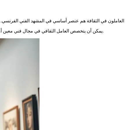
العاملون في الثقافة هم عنصر أساسي في المشهد الفني الفرنسي. إنهم 
يمكن أن يتخصص العامل الثقافي في مجال فني معين أو يكون متجذرًا في منطقة معينة. يعمل هؤلاء المحترفون في قطاعات متنوعة، من المتاحف إلى المهرجانات، مرورًا بالمسارح ومعارض الفن.