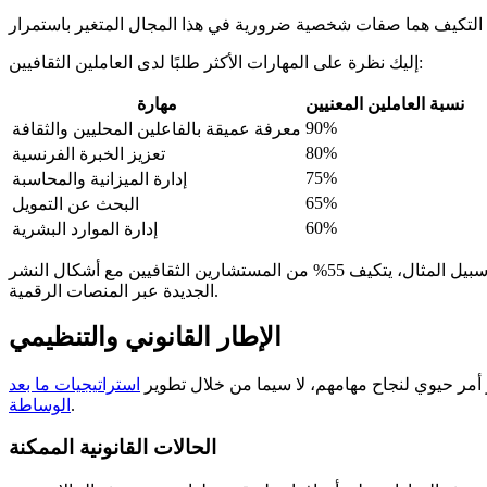
إليك نظرة على المهارات الأكثر طلبًا لدى العاملين الثقافيين:
نسبة العاملين المعنيين
مهارة
90%
معرفة عميقة بالفاعلين المحليين والثقافة
80%
تعزيز الخبرة الفرنسية
75%
إدارة الميزانية والمحاسبة
65%
البحث عن التمويل
60%
إدارة الموارد البشرية
يعتبر التدريب المستمر أمرًا حيويًا في هذا القطاع الديناميكي. يتيح للعاملين الثقافيين البقاء على اطلاع بأحدث الممارسات والتقنيات. على سبيل المثال، يتكيف 55% من المستشارين الثقافيين مع أشكال النشر
الجديدة عبر المنصات الرقمية.
الإطار القانوني والتنظيمي
ر أمر حيوي لنجاح مهامهم، لا سيما من خلال تطوير
استراتيجيات ما بعد
.
الوساطة
الحالات القانونية الممكنة