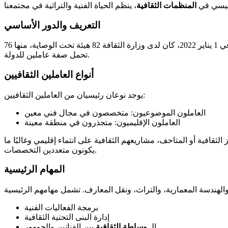
رئيسي في
المنظمات الثقافية
التعريف والدور الأساسي
العامل الثقافي هو محترف أو هيكل مخصص لتصميم وتنظيم وتنفيذ المشاريع الثقافية. يضمن الوساطة بين الفنانين، والأعمال، والجمهور. في 1 يناير 2022، كان لدى وزارة الثقافة 82 هيئة تحت الوصاية، منها 76
تحمل صفة عاملين للدولة.
أنواع العاملين الثقافيين
يوجد نوعان رئيسيان من العاملين الثقافيين:
العاملون الموضوعيون: متخصصون في مجال فني معين
العاملون الإقليميون: متجذرون في منطقة معينة
ثقافية أو المتاحف، مشاريعهم الثقافية على انتماء إقليمي وغالبًا ما
يكونون متعددين التخصصات.
المهام الرئيسية
برمجة الفعاليات الفنية
إدارة البنى التحتية الثقافية
الـ
وساطة الثقافية
بين الفنانين والجمهور