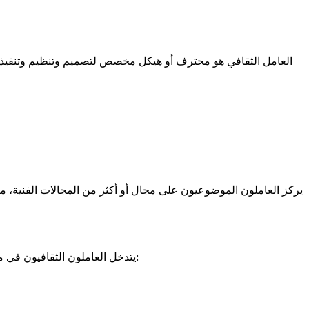
يركز العاملون الموضوعيون على مجال أو أكثر من المجالات الفنية، مثل 
يتدخل العاملون الثقافيون في مجالات متنوعة، بما في ذلك الإبداع، والفنون البصرية، والعروض الحية، والهندسة المعمارية، والتراث، ونقل المعارف. تشمل مهامهم الرئيسية: