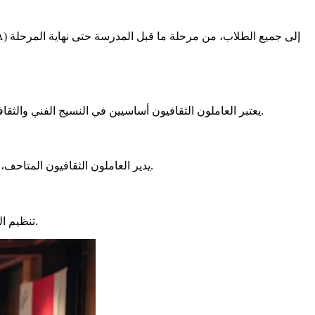
يعتبر العاملون الثقافيون أساسيين في النسيج الفني والثقافي. يتدخلون في عدة مجالات، بدءًا من إدارة المؤسسات إلى الحفاظ على التراث. إن خبرتهم حيوية للحفاظ على حيوية وتنوع المشهد الثقافي.
للجميع.
يدير العاملون الثقافيون المتاحف
تنشط المناطق وتروج للفنانين.
تنظيم ا