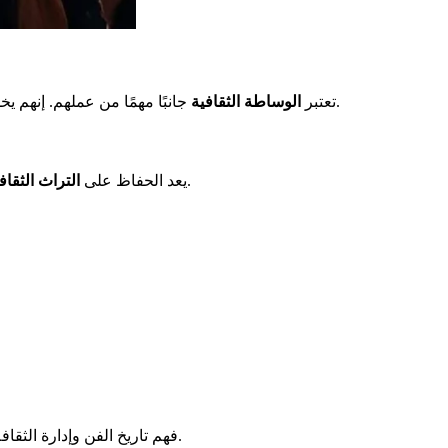
جانبًا مهمًا من عملهم. إنهم يخلقون جسورًا بين الأعمال والجمهور. يطورون أنشطة تعليمية لجعل الفن متاحًا للجميع، وخاصة للطلاب في إطار مسار التعليم الثقافي والفني.
تعتبر
الوساطة الثقافية
مهمة رئيسية. يحرص العاملون على الحفاظ وتعزيز الأعمال والمواقع التاريخية. يعملون بالتعاون مع خبراء لضمان استمرارية تراثنا الثقافي.
يعد الحفاظ على
التراث الثقا
التخطيط والتنظيم وتنسيق الفرق.
فهم تاريخ الفن وإدارة الثقا