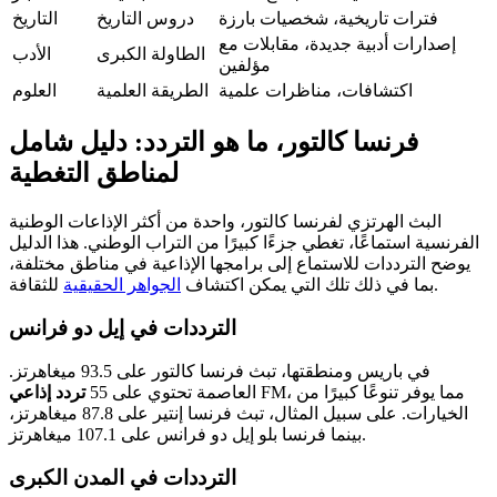
فترات تاريخية، شخصيات بارزة
دروس التاريخ
التاريخ
إصدارات أدبية جديدة، مقابلات مع
الطاولة الكبرى
الأدب
مؤلفين
اكتشافات، مناظرات علمية
الطريقة العلمية
العلوم
فرنسا كالتور، ما هو التردد: دليل شامل
لمناطق التغطية
البث الهرتزي لفرنسا كالتور، واحدة من أكثر الإذاعات الوطنية
الفرنسية استماعًا، تغطي جزءًا كبيرًا من التراب الوطني. هذا الدليل
يوضح الترددات للاستماع إلى برامجها الإذاعية في مناطق مختلفة،
للثقافة.
بما في ذلك تلك التي يمكن اكتشاف
الجواهر الحقيقية
الترددات في إيل دو فرانس
في باريس ومنطقتها، تبث فرنسا كالتور على 93.5 ميغاهرتز.
FM، مما يوفر تنوعًا كبيرًا من
العاصمة تحتوي على 55
تردد إذاعي
الخيارات. على سبيل المثال، تبث فرنسا إنتير على 87.8 ميغاهرتز،
بينما فرنسا بلو إيل دو فرانس على 107.1 ميغاهرتز.
الترددات في المدن الكبرى