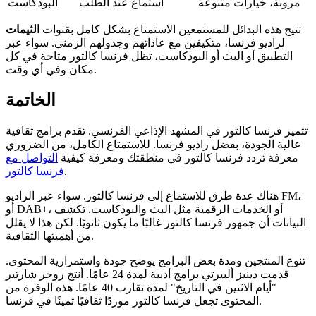
مرونة، خيارات متنوعة
استماع عند الطلب
البودكاست
تتيح هذه البدائل للمستمعين الاستمتاع بشكل كامل بقنوات
الثيمات
لراديو فرنسا، متكيفين مع عاداتهم وجدولهم الزمني. سواء عبر
التطبيق أو البث أو البودكاست، تظل فرنسا كالتور متاحة في كل
مكان وفي أي وقت.
الخاتمة
تتميز فرنسا كالتور في المشهد الإذاعي الفرنسي. تقدم برامج ثقافية
عالية الجودة، بفضل راديو فرنسا. للاستمتاع الكامل، من الضروري
معرفة تردد فرنسا كالتور في منطقتك ومعرفة كيفية
التواصل مع
.
فرنسا كالتور
هناك عدة طرق للاستماع إلى فرنسا كالتور. سواء عبر الراديو FM،
أو DAB+، أو الخدمات الرقمية مثل البث والبودكاست. تكشف
البيانات أن جمهور فرنسا كالتور غالبًا ما يكون ثانويًا. لكن هذا لا يقلل
من أهميتها الثقافية.
تنوع المنتجين ومدة بعض البرامج يوضح جودة واستمرارية المحتوى.
قدمت دينيز ألبيرتي برامج أدبية لمدة 24 عامًا. أنتج روجر شارتير
"أيام الاثنين في التاريخ" لمدة تقارب 40 عامًا. هذه الوفرة من
المحتوى تجعل فرنسا كالتور موردًا ثقافيًا ثمينًا في فرنسا.