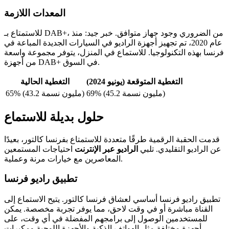
المعدات اللازمة
للاستمتاع بـ DAB+، من الضروري وجود جهاز متوافق. خبر جيد: منذ
عام 2020، تم تجهيز أجهزة الراديو في السيارات الجديدة المباعة في
فرنسا بهذه التكنولوجيا. للاستماع في المنزل، يتوفر مجموعة واسعة
من أجهزة DAB+ في السوق.
التغطية المتوقعة (يونيو 2024)
التغطية الحالية
69% (45.2 مليون نسمة)
65% (43.2 مليون نسمة)
حلول بديلة للاستماع
قدمت الحقبة الرقمية طرقًا متعددة للاستمتاع بفرنسا كالتور، بعيدًا
عن الراديو التقليدي. تلبي
الراديو عبر الإنترنت
احتياجات المستمعين
المعاصرين مع خيارات مرنة وعملية.
تطبيق راديو فرنسا
تطبيق راديو فرنسا أساسي لعشاق فرنسا كالتور. يتيح الاستماع إلى
القناة مباشرة أو في وقت لاحق، مما يوفر تجربة مخصصة. يمكن
للمستخدمين الوصول إلى برامجهم المفضلة في أي وقت، على
أجهزة مختلفة مثل الهواتف الذكية والأجهزة اللوحية ومكبرات