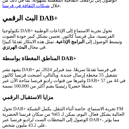
الوصول إلى برامجك الثقافية المفضلة بسهولة، بما في ذلك من
.
خلال
شيكات الثقافة في فرنسا
البث الرقمي DAB+
تكنولوجيا DAB+ تحول تجربة الاستماع إلى الإذاعات الوطنية
الفرنسية، مثل فرنسا كالتور. تحسن بشكل كبير جودة الصوت
وتبسط الوصول إلى
البرامج الإذاعية
. تمثل هذه الابتكار تقدمًا كبيرًا
.
في مجال
البث الهرتزي
المناطق المغطاة بواسطة DAB+
يشهد نشر DAB+ في فرنسا تقدمًا سريعًا. منذ فبراير 2024، تم
تشغيل 55 محطة إرسال جديدة. وبالتالي، أصبحت فرنسا كالتور
وغيرها من قنوات راديو فرنسا متاحة الآن عبر DAB+ في 44 من 57
تجمعًا حضريًا رئيسيًا يضم أكثر من 100,000 نسمة.
مزايا الاستقبال الرقمي
تحول DAB+ تجربة الاستماع، خاصة أثناء التنقل. يكمل الشبكة FM
الحالية بشكل فعال. اليوم، يمكن لـ 65% من سكان فرنسا الحضرية
الوصول إلى المحطات الست لراديو فرنسا عبر DAB+، مما يؤثر
على 43.2 مليون شخص.