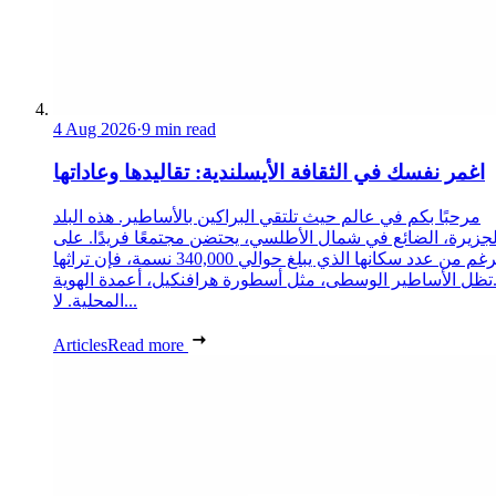
4 Aug 2026
·
9 min read
اغمر نفسك في الثقافة الأيسلندية: تقاليدها وعاداتها
مرحبًا بكم في عالم حيث تلتقي البراكين بالأساطير. هذه البلد
لجزيرة، الضائع في شمال الأطلسي، يحتضن مجتمعًا فريدًا. على
الرغم من عدد سكانها الذي يبلغ حوالي 340,000 نسمة، فإن تراثها
تظل الأساطير الوسطى، مثل أسطورة هرافنكيل، أعمدة الهوية
المحلية. لا...
Articles
Read more