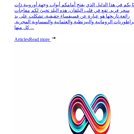
ا بكم في هذا الدليل الذي يفتح أمامكم أبواب وجهة أوروبية ذات
سحر فريد. تقع في قلب البلقان، هذه البلد تخبئ لكم مفاجآت
رائعة.تاريخها هو عبارة عن فسيفساء حقيقية، تشكلت على يد
براطوريات الرومانية والبيزنطية والعثمانية والنمساوية المجرية.
كل منها ...
Articles
Read more