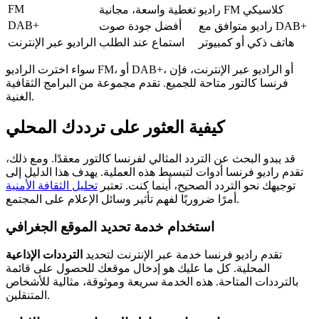
FM
راديو FM كلاسيكي
تغطية واسعة، مجانية
DAB+
راديو متوافق مع DAB+
أفضل جودة صوت
هاتف ذكي أو كمبيوتر
استماع عند الطلب
الراديو عبر الإنترنت
سواء اخترت الراديو FM، أو DAB+، أو الراديو عبر الإنترنت، فإن
فرنسا كالتور متاحة للجميع. تقدم مجموعة من البرامج الثقافية
الغنية.
كيفية العثور على ترددك المحلي
قد يبدو البحث عن التردد المثالي لفرنسا كالتور معقدًا. ومع ذلك،
تقدم راديو فرنسا أدوات لتبسيط هذه العملية. يهدف هذا الدليل إلى
توجيهك نحو التردد الصحيح، أينما كنت. تعتبر
تحليل الثقافة الأمنية
أمرًا ضروريًا لفهم تأثير وسائل الإعلام على المجتمع.
استخدام خدمة تحديد الموقع الجغرافي
تقدم راديو فرنسا خدمة عبر الإنترنت لتحديد
الترددات الإذاعية
المحلية. كل ما عليك هو إدخال موقعك للحصول على قائمة
بالترددات المتاحة. هذه الخدمة سريعة وموثوقة، مثالية للأشخاص
المتنقلين.