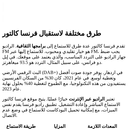
طرق مختلفة لاستقبال فرنسا كالتور
تقدم فرنسا كالتور عدة طرق للاستماع إلى
برامجها الثقافية
. الراديو
FM هو خيار تقليدي ومحبوب. للاستماع إليها عبر FM، يجب ضبط
جهاز الراديو على التردد المناسب، والذي يعتمد على موقعك. في إيل
دو فرانس، على سبيل المثال، التردد هو 93.5 ميغاهرتز.
البث الرقمي الأرضي (DAB+) في ازدهار. يوفر جودة صوت أفضل
وتغطية أوسع. في عام 2021، كان 30% من السكان الفرنسيين
يستفيدون من هذه التكنولوجيا، مع الطموح لتغطية 40% بحلول نهاية
عام 2023.
تعتبر
الراديو عبر الإنترنت
خيارًا عمليًا. يتيح موقع فرنسا كالتور
الاستماع المباشر وإعادة التشغيل. تطبيق راديو فرنسا يقدم نفس
الميزات، مع إمكانية تحميل البودكاست للاستماع في وضع عدم
الاتصال.
المعدات اللازمة
المزايا
طريقة الاستماع