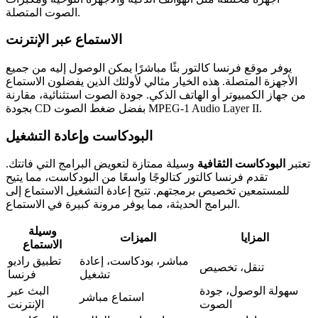
الصوت المتصلة.
الاستماع عبر الإنترنت
يوفر موقع فرنسا كالتور بثًا مباشرًا يمكن الوصول إليه من جميع
الأجهزة المتصلة. هذه الخيار مثالي لأولئك الذين يفضلون الاستماع
من جهاز الكمبيوتر أو الهاتف الذكي. جودة الصوت استثنائية، مقارنة
بجودة CD بفضل ضغط الصوت MPEG-1 Audio Layer II.
البودكاست وإعادة التشغيل
تعتبر
البودكاست الثقافية
وسيلة ممتازة لتعويض البرامج التي فاتتك.
تقدم فرنسا كالتور كتالوجًا واسعًا من البودكاست، مما يتيح
للمستمعين تخصيص برمجتهم. تتيح إعادة التشغيل الاستماع إلى
البرامج الحديثة، مما يوفر مرونة كبيرة في الاستماع.
وسيلة
المزايا
الميزات
الاستماع
مباشر، بودكاست، إعادة
تطبيق راديو
تنقل، تخصيص
تشغيل
فرنسا
سهولة الوصول، جودة
البث عبر
استماع مباشر
الصوت
الإنترنت