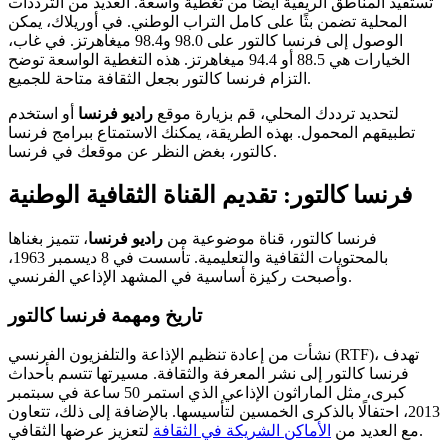
تستفيد المناطق الريفية أيضًا من تغطية واسعة. العديد من الترددات
المحلية تضمن بثًا على كامل التراب الوطني. في أوريلاك، يمكن
الوصول إلى فرنسا كالتور على 98.0 و98.4 ميغاهرتز. في غاب،
الخيارات هي 88.5 أو 94.4 ميغاهرتز. هذه التغطية الواسعة توضح
التزام فرنسا كالتور بجعل الثقافة متاحة للجميع.
لتحديد ترددك المحلي، قم بزيارة موقع
راديو فرنسا
أو استخدم
تطبيقهم المحمول. بهذه الطريقة، يمكنك الاستمتاع ببرامج فرنسا
كالتور، بغض النظر عن موقعك في فرنسا.
فرنسا كالتور: تقديم القناة الثقافية الوطنية
فرنسا كالتور، قناة موضوعية من
راديو فرنسا
، تتميز بغناها
بالمحتويات الثقافية والتعليمية. تأسست في 8 ديسمبر 1963،
وأصبحت ركيزة أساسية في المشهد الإذاعي الفرنسي.
تاريخ ومهمة فرنسا كالتور
نشأت من إعادة تنظيم الإذاعة والتلفزيون الفرنسي (RTF)، تهدف
فرنسا كالتور إلى نشر المعرفة والثقافة. مسيرتها تتسم بأحداث
كبرى، مثل الماراثون الإذاعي الذي استمر 50 ساعة في سبتمبر
2013، احتفالًا بالذكرى الخمسين لتأسيسها. بالإضافة إلى ذلك، تتعاون
لتعزيز عرضها الثقافي.
مع العديد من
الأماكن الشريكة في الثقافة