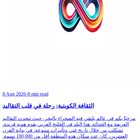
8 Aug 2026
·
8 min read
الثقافة الكويتية: رحلة في قلب التقاليد
مرحبًا بكم في عالم يلتقي فيه الصحراء بالبحر، حيث تتحدث التقاليد
العريقة مع الحداثة. هذا البلد في الخليج العربي يقدم هوية فريدة،
تشكلت من خلال تاريخ غني وتأثيرات متنوعة. في بداية القرن
العشرين، كان عدد سكان هذه المنطقة أقل من 100,000 نسمة.