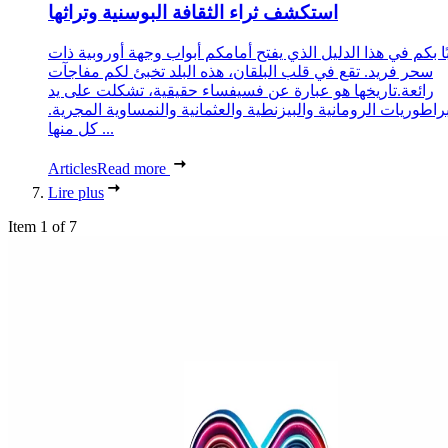
استكشف ثراء الثقافة البوسنية وتراثها
ا بكم في هذا الدليل الذي يفتح أمامكم أبواب وجهة أوروبية ذات
سحر فريد. تقع في قلب البلقان، هذه البلد تخبئ لكم مفاجآت
رائعة.تاريخها هو عبارة عن فسيفساء حقيقية، تشكلت على يد
براطوريات الرومانية والبيزنطية والعثمانية والنمساوية المجرية.
كل منها ...
Articles
Read more
Lire plus
Item 1 of 7