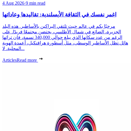
4 Aug 2026
·
9 min read
اغمر نفسك في الثقافة الأيسلندية: تقاليدها وعاداتها
مرحبًا بكم في عالم حيث تلتقي البراكين بالأساطير. هذه البلد
الجزيرة، الضائع في شمال الأطلسي، يحتضن مجتمعًا فريدًا. على
الرغم من عدد سكانها الذي يبلغ حوالي 340,000 نسمة، فإن تراثها
هائل.تظل الأساطير الوسطى، مثل أسطورة هرافنكيل، أعمدة الهوية
المحلية. لا...
Articles
Read more