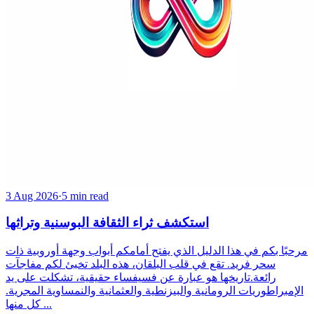
3 Aug 2026
·
5 min read
استكشف ثراء الثقافة البوسنية وتراثها
مرحبًا بكم في هذا الدليل الذي يفتح أمامكم أبواب وجهة أوروبية ذات
سحر فريد. تقع في قلب البلقان، هذه البلد تخبئ لكم مفاجآت
رائعة.تاريخها هو عبارة عن فسيفساء حقيقية، تشكلت على يد
الإمبراطوريات الرومانية والبيزنطية والعثمانية والنمساوية المجرية.
كل منها ...