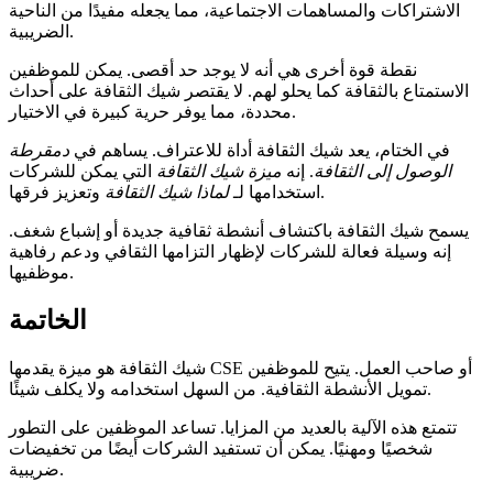
الاشتراكات والمساهمات الاجتماعية، مما يجعله مفيدًا من الناحية
الضريبية.
نقطة قوة أخرى هي أنه لا يوجد حد أقصى. يمكن للموظفين
الاستمتاع بالثقافة كما يحلو لهم. لا يقتصر شيك الثقافة على أحداث
محددة، مما يوفر حرية كبيرة في الاختيار.
في الختام، يعد شيك الثقافة أداة للاعتراف. يساهم في
دمقرطة
الوصول إلى الثقافة
. إنه
ميزة شيك الثقافة
التي يمكن للشركات
وتعزيز فرقها.
استخدامها لـ
لماذا شيك الثقافة
يسمح شيك الثقافة باكتشاف أنشطة ثقافية جديدة أو إشباع شغف.
إنه وسيلة فعالة للشركات لإظهار التزامها الثقافي ودعم رفاهية
موظفيها.
الخاتمة
شيك الثقافة هو ميزة يقدمها CSE أو صاحب العمل. يتيح للموظفين
تمويل الأنشطة الثقافية. من السهل استخدامه ولا يكلف شيئًا.
تتمتع هذه الآلية بالعديد من المزايا. تساعد الموظفين على التطور
شخصيًا ومهنيًا. يمكن أن تستفيد الشركات أيضًا من تخفيضات
ضريبية.