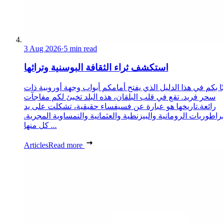
3 Aug 2026
·
5 min read
استكشف ثراء الثقافة البوسنية وتراثها
ا بكم في هذا الدليل الذي يفتح أمامكم أبواب وجهة أوروبية ذات
سحر فريد. تقع في قلب البلقان، هذه البلد تخبئ لكم مفاجآت
رائعة.تاريخها هو عبارة عن فسيفساء حقيقية، تشكلت على يد
براطوريات الرومانية والبيزنطية والعثمانية والنمساوية المجرية.
كل منها ...
Articles
Read more