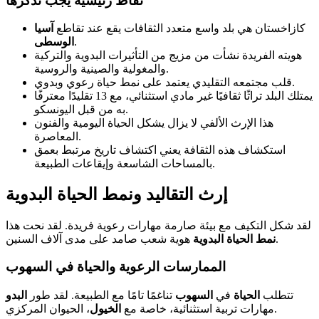
نقاط رئيسية يجب تذكرها
كازاخستان هي بلد واسع متعدد الثقافات يقع عند تقاطع
آسيا
.
الوسطى
هويته الفريدة نشأت من مزيج من التأثيرات البدوية والتركية
والمغولية والصينية والروسية.
قلب مجتمعه التقليدي يعتمد على نمط حياة رعوي وبدوي.
يمتلك البلد تراثًا ثقافيًا غير مادي استثنائي، مع 13 تقليدًا معترفًا
به من قبل اليونسكو.
هذا الإرث الألفي لا يزال يشكل الحياة اليومية والفنون
المعاصرة.
استكشاف هذه الثقافة يعني اكتشاف تاريخ مرتبط بعمق
بالمساحات الشاسعة وإيقاعات الطبيعة.
إرث التقاليد ونمط الحياة البدوية
لقد شكل التكيف مع بيئة صارمة مهارات رعوية فريدة. لقد نحت هذا
صامد على مدى آلاف السنين.
نمط الحياة البدوية
هوية شعب
الممارسات الرعوية والحياة في السهوب
تتطلب
الحياة
في
السهوب
تناغمًا تامًا مع الطبيعة. لقد طور
البدو
، الحيوان المركزي.
مهارات تربية استثنائية، خاصة مع
الخيول