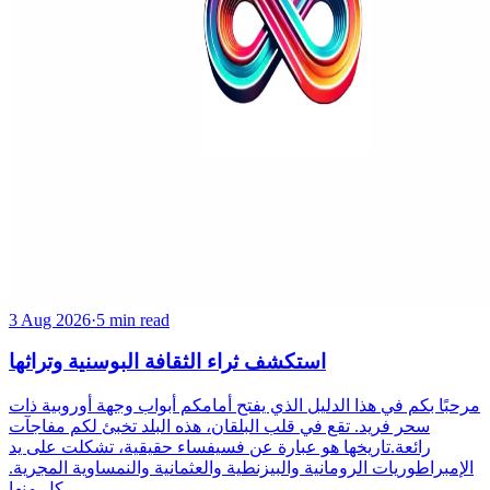
3 Aug 2026
·
5 min read
استكشف ثراء الثقافة البوسنية وتراثها
مرحبًا بكم في هذا الدليل الذي يفتح أمامكم أبواب وجهة أوروبية ذات
سحر فريد. تقع في قلب البلقان، هذه البلد تخبئ لكم مفاجآت
رائعة.تاريخها هو عبارة عن فسيفساء حقيقية، تشكلت على يد
الإمبراطوريات الرومانية والبيزنطية والعثمانية والنمساوية المجرية.
كل منها ...