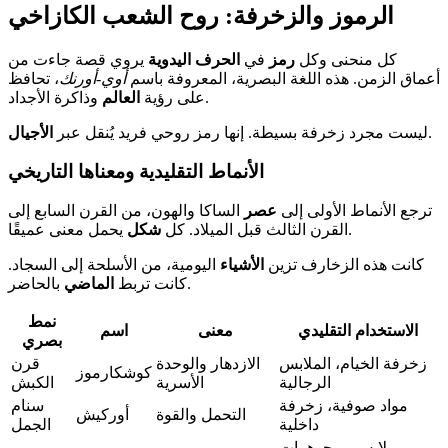
الرموز والزخرفة: روح الشعب الكازاخي
كل منحنى وكل
رمز
في
الحرف اليدوية
يروي قصة جاءت من
أعماق الزمن. هذه اللغة البصرية، المعروفة باسم
أوي-أورنك
، تحافظ
وذاكرة الأجداد.
على رؤية
العالم
.
ليست مجرد زخرفة بسيطة. إنها رمز روحي فريد يُنقل عبر
الأجيال
الأنماط التقليدية ومعناها التاريخي
ترجع الأنماط الأولى إلى
عصر
الساكا والهون، من القرن السابع إلى
يحمل معنى عميقًا.
القرن الثالث قبل الميلاد. كل
شكل
كانت هذه الزخارف تزين
الأشياء
اليومية، من الأسلحة إلى السجاد.
بالحاضر.
كانت تربط
الماضي
نمط
الاستخدام التقليدي
معنى
اسم
بصري
زخرفة الخيام، الملابس
الازدهار والوحدة
قرن
كوشكارموز
الرجالية
الأسرية
الكبش
مواد صوفية، زخرفة
سنام
التحمل والقوة
أوركيش
داخلية
الجمل
ملابس ومجوهرات