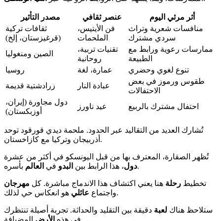
أثر مرئي اليوم
عنصر ثقافي
مصدر التأثير
منافسات شعرية وتراث
فن الأيتيس،
ثقافات تركية
سردي مشترك
الملحمات
(قرغيزستان، إلخ)
ممارسات رعوية ورابط مع
تقنيات تربية،
الصين ومنغوليا
الطبيعة
روحانية
تنوع لغوي وحضري
عمارة، لغة
روسيا
طقوس ورموز في بعض
عبادة النار
زرادشتية قديمة
الاحتفالات
دول مجاورة (إيران،
احتفال مشترك بالربيع
عيد ناورز
أوزبكستان)
تُشارك العديد من التقاليد عبر الحدود. ملحمة ديدي قورقود توحد
أذربيجان وتركيا مع كازاخستان.
تُظهر الصقارة، المعترف بها من قبل اليونسكو في أكثر من عشرة
بأسره.
دول
، هذا الرابط بين
البدو
في
العالم
تخطيط
رحلة
هنا يعني اكتشاف هذا الاندماج مباشرة. كل
مهرجان
هو انعكاس حي لذلك.
واجتماع
عائلي
ستلاحظ هناك
لعبة
دقيقة بين التقليد والحداثة. تجربة أصيلة تنتظرك
المضيافة.
في هذه
الأرض