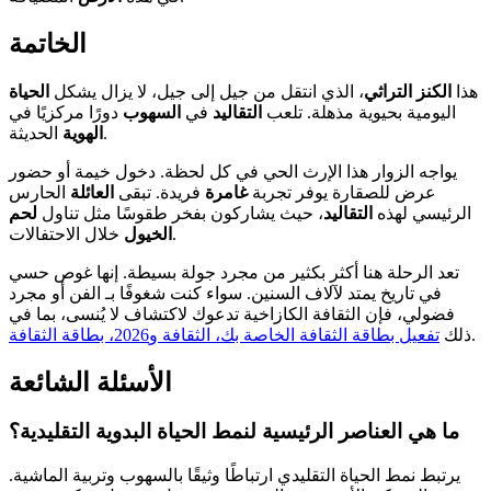
الخاتمة
هذا
الكنز التراثي
، الذي انتقل من جيل إلى جيل، لا يزال يشكل
الحياة
اليومية بحيوية مذهلة. تلعب
التقاليد
في
السهوب
دورًا مركزيًا في
الحديثة.
الهوية
يواجه الزوار هذا الإرث الحي في كل لحظة. دخول خيمة أو حضور
عرض للصقارة يوفر تجربة
غامرة
فريدة. تبقى
العائلة
الحارس
الرئيسي لهذه
التقاليد
، حيث يشاركون بفخر طقوسًا مثل تناول
لحم
خلال الاحتفالات.
الخيول
تعد الرحلة هنا أكثر بكثير من مجرد جولة بسيطة. إنها غوص حسي
في تاريخ يمتد لآلاف السنين. سواء كنت شغوفًا بـ الفن أو مجرد
فضولي، فإن الثقافة الكازاخية تدعوك لاكتشاف لا يُنسى، بما في
.
ذلك
تفعيل بطاقة الثقافة الخاصة بك، الثقافة و2026، بطاقة الثقافة
الأسئلة الشائعة
ما هي العناصر الرئيسية لنمط الحياة البدوية التقليدية؟
يرتبط نمط الحياة التقليدي ارتباطًا وثيقًا بالسهوب وتربية الماشية.