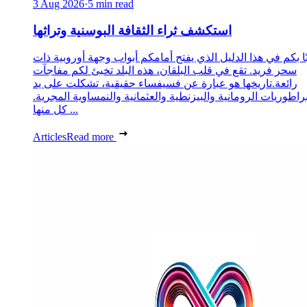
3 Aug 2026
·
5 min read
استكشف ثراء الثقافة البوسنية وتراثها
ا بكم في هذا الدليل الذي يفتح أمامكم أبواب وجهة أوروبية ذات
سحر فريد. تقع في قلب البلقان، هذه البلد تخبئ لكم مفاجآت
رائعة.تاريخها هو عبارة عن فسيفساء حقيقية، تشكلت على يد
براطوريات الرومانية والبيزنطية والعثمانية والنمساوية المجرية.
كل منها ...
Articles
Read more