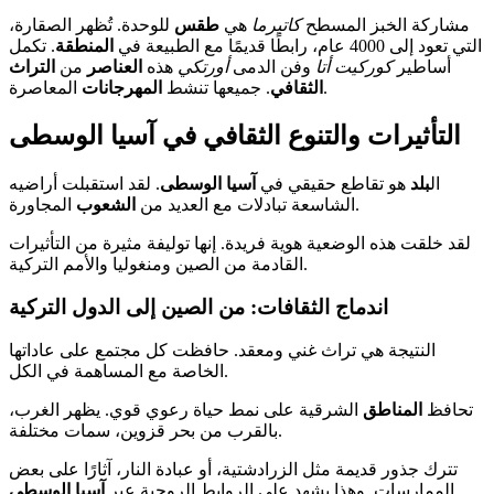
مشاركة الخبز المسطح
كاتيرما
هي
طقس
للوحدة. تُظهر الصقارة،
التي تعود إلى 4000 عام، رابطًا قديمًا مع الطبيعة في
المنطقة
. تكمل
أساطير
كوركيت أتا
وفن الدمى
أورتكي
هذه
العناصر
من
التراث
المعاصرة.
الثقافي
. جميعها تنشط
المهرجانات
التأثيرات والتنوع الثقافي في آسيا الوسطى
ال
بلد
هو تقاطع حقيقي في
آسيا الوسطى
. لقد استقبلت أراضيه
المجاورة.
الشاسعة تبادلات مع العديد من
الشعوب
لقد خلقت هذه الوضعية هوية فريدة. إنها توليفة مثيرة من التأثيرات
القادمة من الصين ومنغوليا والأمم التركية.
اندماج الثقافات: من الصين إلى الدول التركية
النتيجة هي تراث غني ومعقد. حافظت كل مجتمع على عاداتها
الخاصة مع المساهمة في الكل.
تحافظ
المناطق
الشرقية على نمط حياة رعوي قوي. يظهر الغرب،
بالقرب من بحر قزوين، سمات مختلفة.
تترك جذور قديمة مثل الزرادشتية، أو عبادة النار، آثارًا على بعض
.
الممارسات. وهذا يشهد على الروابط الروحية عبر
آسيا الوسطى