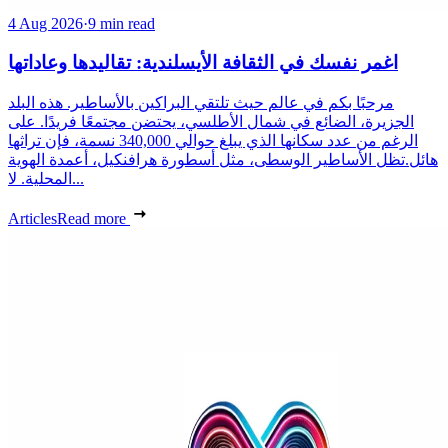
4 Aug 2026
·
9 min read
اغمر نفسك في الثقافة الأيسلندية: تقاليدها وعاداتها
مرحبًا بكم في عالم حيث تلتقي البراكين بالأساطير. هذه البلد
الجزيرة، الضائع في شمال الأطلسي، يحتضن مجتمعًا فريدًا. على
الرغم من عدد سكانها الذي يبلغ حوالي 340,000 نسمة، فإن تراثها
هائل.تظل الأساطير الوسطى، مثل أسطورة هرافنكيل، أعمدة الهوية
المحلية. لا...
Articles
Read more