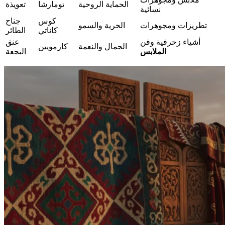
الحماية الروحية
تومارشا
تعويذة
نسائية
كوس
جناح
تطريزات ومجوهرات
الحرية والسمو
كاناتي
الطائر
أشياء زخرفية وفن
عنق
الجمال والنعمة
كازمويين
الملابس
البجعة