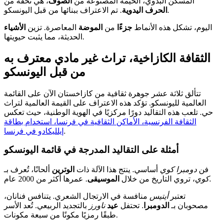
المسكن البدوي، الخيمة المصنوعة من
الصوف
، هي تحفة من
. تم الاعتراف ببنائها من قبل اليونسكو.
الحرف اليدوية
اليوم، تشكل هذه الأنماط
جزءًا
من
الموضة
المعاصرة. تزين
الأشياء
الحديثة، مما يثبت حيويتها.
الثقافة الكازاخية، تراث غير مادي معترف به
من قبل اليونسكو
تتألق ثلاثة عشر جوهرة ثقافية من كازاخستان الآن على القائمة
العالمية لليونسكو. تؤكد هذه الاعتراف على القيمة العالمية لتراث
حي. تلعب هذه التقاليد دورًا مركزيًا في الهوية الوطنية، حيث تعكس
الثقافة الفرنسية، الأماكن الثقافية في فرنسا، استخدام بطاقة
.
إيلليكادو في فرنسا
أمثلة على التقاليد المدرجة في قائمة اليونسكو
فن
دومبرا كوي
أساسي. ينتج هذا الآلة ذات
الوترين
ألحانًا، تُعرف بـ
. عمرها أكثر من 2000 عام.
كوي
، تروي التاريخ من خلال
الموسيقى
تعتبر
أيتيس
منافسة في الارتجال الشعري. يتنافس فنانان،
مصحوبان بـ
الدومبرا
. تحتفل
عيد
ناورز
بالتجديد الربيعي. تُعد الأسر
طبقًا رمزيًا مكونًا من سبعة مكونات.