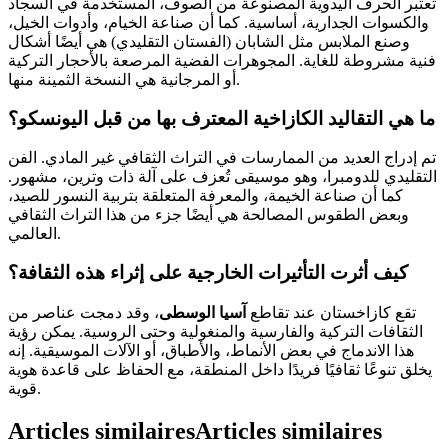
تعتبر الحرف اليدوية المصنوعة من الصوف، المستخدمة في السجاد
والكسوات الجدارية، أساسية. كما أن صناعة الخيام، وأدوات الخيل،
وصنع الملابس مثل الشابان (الفستان التقليدي) هي أيضًا أشكال
فنية مشروطة للغاية. المجوهرات الفضية المرصعة بالأحجار التركية
أو المرجانية هي النسخة الثمينة منها.
ما هي التقاليد الكازاخية المعترف بها من قبل اليونسكو؟
تم إدراج العديد من الممارسات في التراث الثقافي غير المادي. الفن
التقليدي للدومبرا، وهو موسيقى تُعزف على آلة ذات وترين، مشهور.
كما أن صناعة الخيمة، والمعرفة المتعلقة بتربية النسور للصيد،
وبعض الطقوس المصالحة هي أيضًا جزء من هذا التراث الثقافي
العالمي.
كيف أثرت التأثيرات الخارجية على إثراء هذه الثقافة؟
تقع كازاخستان عند تقاطع
آسيا الوسطى
، وقد دمجت عناصر من
الثقافات التركية والفارسية والمنغولية وحتى الروسية. يمكن رؤية
هذا الاندماج في بعض الأنماط، والأطباق، أو الآلات الموسيقية. إنه
يخلق تنوعًا ثقافيًا فريدًا داخل المنطقة، مع الحفاظ على قاعدة هوية
قوية.
Articles similaires
Articles similaires