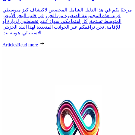
مرحبًا بكم في هذا الدليل الشامل المخصص لاكتشاف كنز متوسطي
فريد. هذه المجموعة الصغيرة من الجزر في قلب البحر الأبيض
المتوسط تستحق كل اهتمامكم، سواء كنتم تخططون لزيارة أو
للإقامة. نحن نرافقكم عبر الجوانب المتعددة لهذا البلد الجزيئي
الاستثنائي. هويته تت...
Articles
Read more