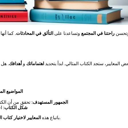
وتحسن
راحتنا في المجتمع
وتساعدنا على
التألق في المحادثات
. كما أنه
ض المعايير، ستجد الكتاب المثالي. ابدأ بتحديد
اهتماماتك
و
أهدافك
. هل 
المواضيع ال
الجمهور المستهدف
: تحقق من أن الك
شكل الكتاب
: ا
، ستجد العمل المثالي. سيحقق لك الرضا والإثراء الفكري.
باتباع هذه
المعايير لاختيار كتاب ا