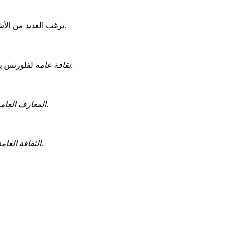
الموصى بها، والتي تحظى بشعبية كبيرة وأساسية.
يرغب العديد من الأش
لفلورنس براونشتاين مثالي لفهم 4000 عام من التاريخ الثقافي. هذا العمل، الغني بالرسوم التوضيحية، يشرح الاتجاهات الفنية والفكرية الكبرى في تراثنا.
ثقافة عامة
. يغطي العديد من المواضيع ويقدم اختبارًا مكونًا من 100 سؤال لاختبار معرفتك.
المعارف العام
يعدك للتنقل في الحياة اليومية.
الثقافة العامة 2024: ابق على قيد الحياة في ال