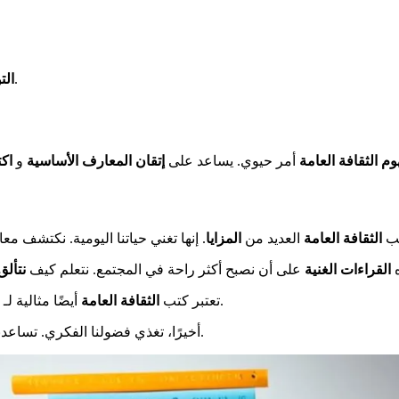
مع أشخاص مختلفين حول مواضيع متنوعة.
الت
م الثقافة العامة
أمر حيوي. يساعد على
إتقان المعارف الأساسية
و
اك
تب
الثقافة العامة
العديد من
المزايا
ه
القراءات الغنية
على أن نصبح أكثر راحة في المجتمع. نتعلم كيف
نتألق
للامتحانات.
تعتبر كتب
الثقافة العامة
أيضًا مثالية لـ
أخيرًا، تغذي فضولنا الفكري. تساعدنا على فهم العالم بشكل أفضل. إنها متعة تعليمية وممتعة في آن واحد.