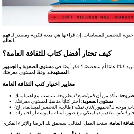
ا حيوية للتحضير للمسابقات. إن قراءتها هي متعة فكرية ومصدر لـ
فهم
.
العالم
كيف تختار أفضل كتاب للثقافة العامة؟
تريد كتابًا عامًا أم متخصصًا؟ فكر أيضًا في
مستوى الصعوبة
و
الجمهور
، وفقًا لمستوى معرفتك.
المستهدف
معايير اختيار كتب الثقافة العامة
مطروحة
: تأكد من أن
المواضيع المطروحة
تتناسب مع اهتماماتك
مستوى الصعوبة
: اختر كتابًا مناسبًا لمستوى
معرفتك
تاب موجه لـ
الجمهور الذي تمثله
(طالب، التحضير لمسابقة، إلخ)
ختر
أسلوب تقديم
ديناميكي مع صور، أمثلة ملموسة أو اختبارات
لثقافة العامة