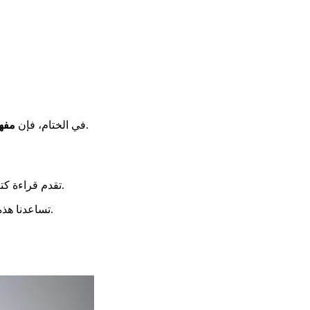
والازدهار.
في الختام، فإن
مفهو
. إنها تغني حياتنا اليومية. نكتشف معارف جديدة في مجالات متعددة، مثل التاريخ والأدب والعلوم والسياسة.
تقدم قراءة ك
.
تساعدنا هذ