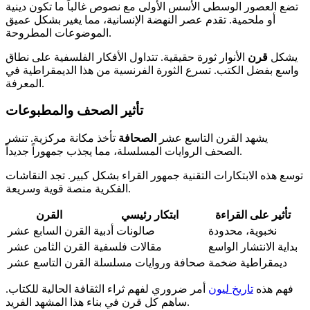
تضع العصور الوسطى الأسس الأولى مع نصوص غالباً ما تكون دينية
أو ملحمية. تقدم عصر النهضة الإنسانية، مما يغير بشكل عميق
الموضوعات المطروحة.
يشكل
قرن
الأنوار ثورة حقيقية. تتداول الأفكار الفلسفية على نطاق
واسع بفضل الكتب. تسرع الثورة الفرنسية من هذا الديمقراطية في
المعرفة.
تأثير الصحف والمطبوعات
يشهد القرن التاسع عشر
الصحافة
تأخذ مكانة مركزية. تنشر
الصحف الروايات المسلسلة، مما يجذب جمهوراً جديداً.
توسع هذه الابتكارات التقنية جمهور القراء بشكل كبير. تجد النقاشات
الفكرية منصة قوية وسريعة.
تأثير على القراءة
ابتكار رئيسي
القرن
نخبوية، محدودة
صالونات أدبية
القرن السابع عشر
بداية الانتشار الواسع
مقالات فلسفية
القرن الثامن عشر
ديمقراطية ضخمة
صحافة وروايات مسلسلة
القرن التاسع عشر
فهم هذه
تاريخ ليون
أمر ضروري لفهم ثراء الثقافة الحالية للكتاب.
ساهم كل قرن في بناء هذا المشهد الفريد.