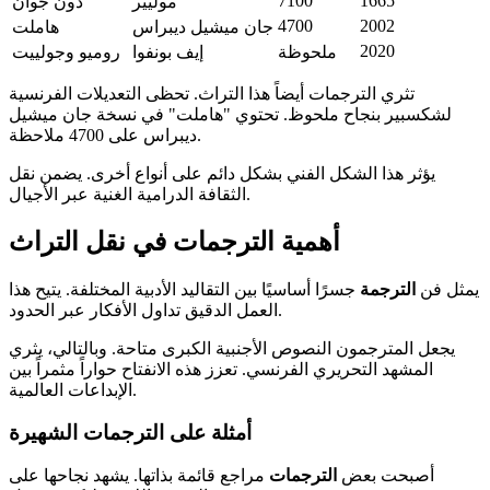
7100
1665
موليير
دون جوان
4700
2002
جان ميشيل ديبراس
هاملت
2020
ملحوظة
إيف بونفوا
روميو وجولييت
تثري الترجمات أيضاً هذا التراث. تحظى التعديلات الفرنسية
لشكسبير بنجاح ملحوظ. تحتوي "هاملت" في نسخة جان ميشيل
ديبراس على 4700 ملاحظة.
يؤثر هذا الشكل الفني بشكل دائم على أنواع أخرى. يضمن نقل
الثقافة الدرامية الغنية عبر الأجيال.
أهمية الترجمات في نقل التراث
يمثل فن
الترجمة
جسرًا أساسيًا بين التقاليد الأدبية المختلفة. يتيح هذا
العمل الدقيق تداول الأفكار عبر الحدود.
يجعل المترجمون النصوص الأجنبية الكبرى متاحة. وبالتالي، يثري
المشهد التحريري الفرنسي. تعزز هذه الانفتاح حواراً مثمراً بين
الإبداعات العالمية.
أمثلة على الترجمات الشهيرة
أصبحت بعض
الترجمات
مراجع قائمة بذاتها. يشهد نجاحها على