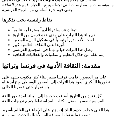
والمؤسسات والممارسات التي تجعله ينبض بالحياة. فهم هذه
الثقافة
يعني فهم جزء أساسي من الروح الفرنسية.
نقاط رئيسية يجب تذكرها
تمتلك فرنسا تراثاً أدبياً معترفاً به عالمياً.
تم بناء هذا التراث على مدى عدة قرون من التاريخ.
لعبت الأدب دوراً رئيسياً في تشكيل الهوية الوطنية.
تأثيرها على الثقافة العالمية كبير.
يظل هذا التراث حياً ومهماً في المجتمع الفرنسي.
يتم نقله من خلال التعليم والمكتبات والفعاليات الثقافية.
مقدمة: الثقافة الأدبية في فرنسا وتراثها
على مر العصور، قامت فرنسا بصبر ببناء كنز مكتوب يشهد على
تطورها الفكري. يعود هذا
التراث
إلى العصور الوسطى ويتزايد غناه
باستمرار حتى عصرنا الحالي.
كل فترة من
التاريخ
أضافت حجرها إلى البناء. لقد تطور اللغة
الفرنسية نفسها بفضل الكتاب. لقد استغلوا جميع تدرجات اللغة.
هذا الغنى يتجاوز حدود
البلد
. إنه يؤثر على الإبداع في
العالم
بأسره.
تبقى عملية نقل المعرفة إلى الأجيال الجديدة ضرورية.