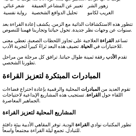
زهور الشر
تعبير عن المشاعر العميقة
شعر غنائي
الغريب لكامو
تحليل الدوافع الشخصية
رواية نفسية
تتطور هذه الاستكشافات الذاتية مع الزمن. يكشف إعادة القراءة بعد
سنوات عن وجهات نظر جديدة. تحول حياتنا وتجاربنا فهمنا للنصوص.
تساعد
القراءة
العلاجية على تجاوز اللحظات الصعبة. تعطي معنى
. تضيف هذه البعد ثراءً كبيراً لتجربة الأدب.
للاختبارات في
الحياة
تقدم
الأدب
رفقة ثمينة طوال حياتنا. ترافق كل مرحلة من مراحل
تطورنا الشخصي.
المبادرات المبتكرة لتعزيز القراءة
تقوم العديد من
المبادرات
المحلية والرقمية بإعادة اختراع فضاءات
اللقاء حول
القراءة
. تستجيب هذه المشاريع الإبداعية لاحتياجات
الجماهير المعاصرة.
المشاريع المحلية لتعزيز القراءة
تطور المكتبات نوادي
القراءة
الودية. توفر المقاهي الأدبية بيئة دافئة
للتبادل. تجمع ليلة القراءة مجتمعاً واسعاً.