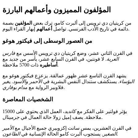
المؤلفون المميزون وأعمالهم البارزة
من كريتيان دي ترويس إلى ألبرت كامو، ترك بعض
المؤلفين
بصمة
إبهار القراء اليوم.
دائمة في تاريخ الأدب الفرنسي. تواصل
أعمالهم
من العصور الوسطى إلى فيكتور هوغو
في القرن الثاني عشر، وضع كريتيان دي ترويس الأسس مع
فارس
العربة
. لا فونتين، في القرن السابع عشر، يأسر من جديد مع
ذات 5700 ملاحظة.
أساطيره
يشهد القرن التاسع عشر ظهور عمالقة. يزعزع فيكتور هوغو مع
البؤساء
. يستكشف ستندال النفس البشرية في
الأحمر والأسود
. يغير
.
فلاوبير الرواية مع
مدام بوفاري
الشخصيات المعاصرة
يؤثر فولتير على الفكر مع
كانديد
، العمل الذي يحتوي على 15000
.
ملاحظة. يصف إميل زولا حالة العمال في
جرمينال
في القرن العشرين، يمس سانت إكزوبيري جميع الأجيال مع
الأمير
.
الصغير
. يستجوب ألبرت كامو الحالة الإنسانية في
الطاعون