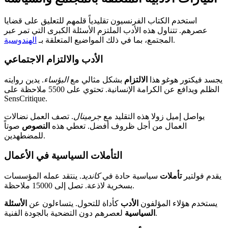
استخدم الكتاب الفرنسيون تقليدياً قلمهم للتعليق على قضايا
عصرهم. تتناول هذه الأدب الملتزم الأسئلة الكبرى التي تمر عبر
.
المجتمع، بما في ذلك المواضيع المتعلقة بـ
الهندوسية
الأدب والالتزام الاجتماعي
يجسد فيكتور هوغو هذا
الالتزام
بشكل مثالي مع
البؤساء
. يدين روايته
الظلم ويدافع عن الكرامة الإنسانية. تحتوي على 5500 ملاحظة على
SensCritique.
يواصل إميل زولا هذه التقليد مع
جرمينال
. تصف العمل نضالات
العمال من أجل ظروف أفضل. تعطي هذه
النصوص
صوتاً
للمضطهدين.
التأملات السياسية في الأعمال
يقدم فولتير
تأملات
سياسية حادة في
كانديد
. ينتقد عمله المؤسسات
بسخرية لاذعة. تصل إلى 15000 ملاحظة.
يستخدم هؤلاء المؤلفون
الأدب
كأداة للتحول. يتساءلون عن
الأسئلة
لعصرهم دون التضحية بالجودة الفنية.
السياسية