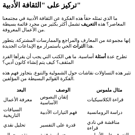
تركيز على "الثقافة الأدبية"
ما الذي تمثله حقاً هذه الفكرة عن الثقافة الأدبية في مجتمعنا
المعاصر؟ هذه
التعريف
تشمل أكثر بكثير من مجرد قائمة بسيطة
من الأعمال المعروفة.
إنها مجموعة من المعارف والمراجع والممارسات المشتركة. يتطور
الحي باستمرار مع الإبداعات الجديدة.
هذا
التراث
تطرح عدة
أسئلة
أساسية. ما هي الكتب التي يجب أن يقرأها الفرد
المثقف؟ كيف يتم إنشاء كانون أدبي؟
تثير هذه التساؤلات نقاشات حول الشمولية والتنوع. يتجاوز فهم هذه
الفكرة القوائم البسيطة من المؤلفين.
مثال ملموس
الوصف
البعد
إتقان النصوص
قراءة الكلاسيكيات
معرفة الأعمال
الأساسية
السياقات
دراسة الرومانسية
فهم التيارات الأدبية
التاريخية
مناقشة في نادي
قدرة على التفسير
تحليل نقدي
قراءة
التعرف على الأسلوب
حساسية فنية
تقدير جمالي