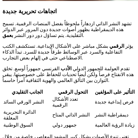
اتجاهات تحريرية جديدة
تشهد النشر الذاتي ازدهاراً ملحوظاً بفضل المنصات الرقمية. تسمح
هذه الديمقراطية بظهور أصوات جديدة دون المرور عبر الدوائر
.
التقليدية. يتم تساؤل دور دور النشر
بعمق
يؤثر
الرقمي
بشكل مباشر على الأشكال الإبداعية. تستكشف الكتب
التفاعلية والسرد عبر الوسائط طرقاً جديدة للسرد. تبدأ الذكاء
الاصطناعي حتى في إلهام بعض التجارب.
تقدم العولمة للجمهور الدولي
الأدب
الفرنسي جمهوراً أوسع. تخلق
هذه الانفتاح فرصاً ولكن أيضاً تحديات للحفاظ على خصوصيتها. يبقى
التوازن بين التألق العالمي والهوية الثقافية أمراً حاسماً.
التأثير على المؤلفين
التحول الرقمي
الجانب التقليدي
تعدد الأشكال
فرص إبداعية جديدة
النشر الورقي السائد
الرقمية
الدائرة التحريرية
ديمقراطية النشر
النشر الذاتي المتاح
المغلقة
زيادة الرؤية العالمية
جمهور دولي
السوق الوطنية
تغني تنوع الأصوات بشكل كبير المشهد المعاصر، خاصة من خلال