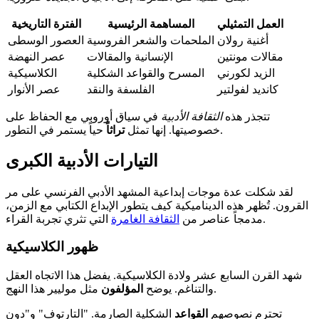
العمل التمثيلي
المساهمة الرئيسية
الفترة التاريخية
أغنية رولان
الملحمات والشعر الفروسية
العصور الوسطى
مقالات مونتين
الإنسانية والمقالات
عصر النهضة
الزيد لكورني
المسرح والقواعد الشكلية
الكلاسيكية
كانديد لفولتير
الفلسفة والنقد
عصر الأنوار
تتجذر هذه
الثقافة الأدبية
في سياق أوروبي مع الحفاظ على
حياً يستمر في التطور.
خصوصيتها. إنها تمثل
تراثاً
التيارات الأدبية الكبرى
لقد شكلت عدة موجات إبداعية المشهد الأدبي الفرنسي على مر
القرون. تُظهر هذه الديناميكية كيف يتطور الإبداع الكتابي مع الزمن،
التي تثري تجربة القراء.
مدمجاً عناصر من
الثقافة الغامرة
ظهور الكلاسيكية
شهد القرن السابع عشر ولادة الكلاسيكية. يفضل هذا الاتجاه العقل
مثل موليير هذا النهج.
والتناغم. يوضح
المؤلفون
تحترم نصوصهم
القواعد
الشكلية الصارمة. "التارتوف" و"دون