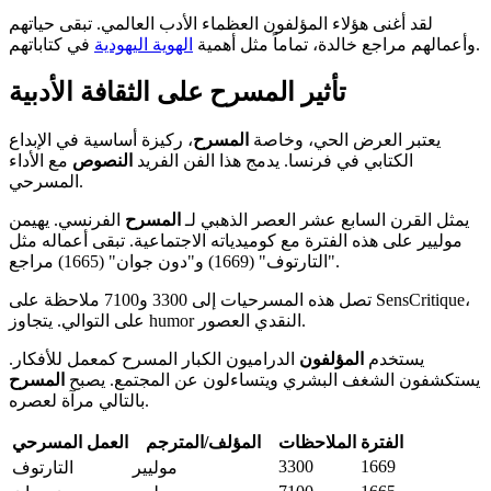
لقد أغنى هؤلاء المؤلفون العظماء الأدب العالمي. تبقى حياتهم
في كتاباتهم.
وأعمالهم مراجع خالدة، تماماً مثل أهمية
الهوية اليهودية
تأثير المسرح على الثقافة الأدبية
يعتبر العرض الحي، وخاصة
المسرح
، ركيزة أساسية في الإبداع
الكتابي في فرنسا. يدمج هذا الفن الفريد
النصوص
مع الأداء
المسرحي.
يمثل القرن السابع عشر العصر الذهبي لـ
المسرح
الفرنسي. يهيمن
موليير على هذه الفترة مع كوميدياته الاجتماعية. تبقى أعماله مثل
"التارتوف" (1669) و"دون جوان" (1665) مراجع.
تصل هذه المسرحيات إلى 3300 و7100 ملاحظة على SensCritique،
على التوالي. يتجاوز humor النقدي العصور.
يستخدم
المؤلفون
الدراميون الكبار المسرح كمعمل للأفكار.
يستكشفون الشغف البشري ويتساءلون عن المجتمع. يصبح
المسرح
بالتالي مرآة لعصره.
الفترة
الملاحظات
المؤلف/المترجم
العمل المسرحي
3300
1669
موليير
التارتوف