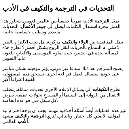
التحديات في الترجمة والتكيف في الأدب
تمثل
الترجمة
الأدبية تمريناً حقيقياً بين عالمين لغويين. يتجاوز هذا
العمل مجرد استبدال الكلمات ليصل إلى جوهر
الأعمال
. التحديات
متعددة وتتطلب حساسية خاصة.
تظل المناقشة بين
الولاء
و
التكيف
مركزية. هل يجب الالتزام بالنص
الأصلي أم السماح بالحريات لنقل الروح بشكل أفضل؟ تطرح هذه
المسألة بحدة في الشعر، حيث تقاوم الموسيقى والألعاب اللغوية
غالباً التحويل.
يصبح المترجم بعد ذلك مبدعاً غير مرئي. يؤثر موهبته بشكل مباشر
على جودة استقبال العمل في لغة أخرى. تستحق هذه المسؤولية
الفنية اعترافاً أكبر.
تطرح
التكيفات
إلى وسائل الإعلام الأخرى تحديات مماثلة. يتطلب
الانتقال من الرواية إلى السينما أو المسرح تحولات عميقة. يفرض
كل شكل فني قواعده الخاصة.
تثير هذه العمليات أيضاً أسئلة أخلاقية مهمة. يجب أن يوجه احترام نية
المؤلف الأصلي كل اختيار. وبالتالي، تُثري
الترجمة
و
التكيف
مشهد
العالمي.
الأدب