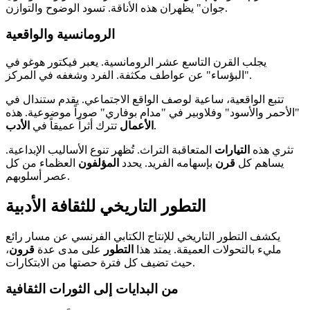
جوان" يظهران هذه الأناقة. تسود الوضوح والتوازن.
الرومانسية والواقعية
يجلب القرن التاسع عشر الرومانسية. يعبر فيكتور هوغو في
"البؤساء" عن عواطف مكثفة. الفرد وشغفه في المركز.
تتبع الواقعية، ساعية لوصف الواقع الاجتماعي. يقدم ستندال في
"الأحمر والأسود" وفلاوبير في "مدام بوفاري" صوراً موضوعية. هذه
.
الأعمال
تترك أثراً عميقاً في
الأدب
تثري هذه
التيارات
المتعاقبة التراث. تُظهر تنوع الأساليب الإبداعية.
يساهم كل
قرن
بإسهامه الفريد. يحدد
المؤلفون
العظماء من كل
عصر أسلوبهم.
التطور التاريخي للثقافة الأدبية
يكشف التطور التاريخي للإنتاج الكتابي الفرنسي عن مسار رائع
مليء بالتحولات العميقة. يمتد هذا
التطور
على مدى عدة
قرون
،
حيث تضيف كل فترة حصتها من الابتكارات.
من البدايات إلى الثورات الثقافية