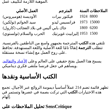
الموهبة اللازمة لتكييف عمل.
الملاحظات
السنة
المترجم
العمل الأصلي
1924
8800
فيكتور بيرات
الأوديسة (هوميروس)
1973
15000
فرانسيس ليدو
سيد الخواتم (تولكين)
1869
6200
جاك بابي
أليس في بلاد العجائب (كارول)
1953
1500
إليزابيث غويرتيك
الحرب والسلام (تولستوي)
تلتقي هذه
الكتب
المترجمة بجمهور واسع من الناطقين بالفرنسية.
تتطلب
الترجمة
إتقانًا تامًا للغة الأصلية واللغة المستهدفة. تحافظ
على روح العمل مع إنشاء نسخة مستقلة.
يسمح هذا العمل بفتح حقيقي على العالم وعلى
الأعياد والتقاليد
.
ويساهم في جعل فرنسا ملتقى فكري ديناميكي.
الكتب الأساسية ونقدها
تظهر قائمة تضم 214 عملاً أساسياً ديمومة الروائع عبر الأجيال. تجمع
هذه الاختيارات
الكتب
التي تركت بصمة في عصرها وتستمر في
إلهام.
تحليل الملاحظات على SensCritique