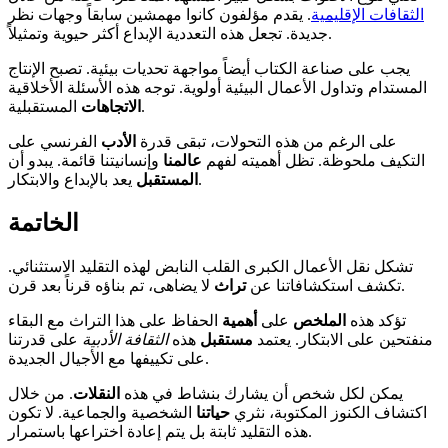
الثقافات الإقليمية
. يقدم مؤلفون كانوا مهمشين سابقاً وجهات نظر
جديدة. تجعل هذه التعددية الإبداع أكثر حيوية وتمثيلاً.
يجب على صناعة الكتاب أيضاً مواجهة تحديات بيئية. تصبح الإنتاج
المستدام وتداول الأعمال البيئية أولوية. توجه هذه الأسئلة الأخلاقية
المستقبلية.
الاتجاهات
على الرغم من هذه التحولات، تبقى قدرة
الأدب
الفرنسي على
التكيف ملحوظة. تظل أهميته لفهم
عالمنا
وإنسانيتنا قائمة. يبدو أن
يعد بالإبداع والابتكار.
المستقبل
الخاتمة
تشكل نقل الأعمال الكبرى القلب النابض لهذه التقليد الاستثنائي.
لا يضاهى، تم بناؤه قرناً بعد قرن.
تكشف استكشافاتنا عن
تراث
تؤكد هذه
الملخص
على
أهمية
الحفاظ على هذا التراث مع البقاء
منفتحين على الابتكار. يعتمد
مستقبل
هذه
الثقافة الأدبية
على قدرتنا
على تكييفها مع الأجيال الجديدة.
يمكن لكل شخص أن يشارك بنشاط في هذه
النقلات
. من خلال
اكتشاف الكنوز المكتوبة، نثري
حياتنا
الشخصية والجماعية. لا تكون
هذه التقليد ثابتة بل يتم إعادة اختراعها باستمرار.