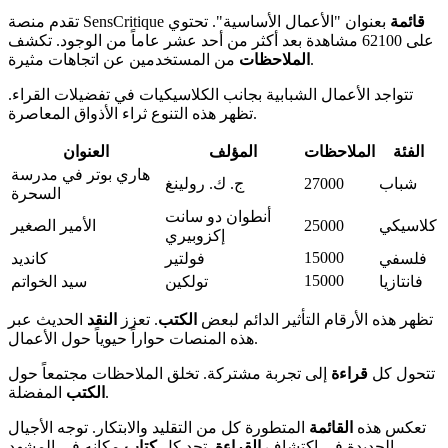
قائمة
بعنوان "الأعمال الأساسية". تحتوي
تقدم منصة SensCritique
على 62100 مشاهدة بعد أكثر من أحد عشر عاماً من الوجود. تكشف
من المستخدمين عن اتجاهات مثيرة.
الملاحظات
تتواجد الأعمال الشبابية بجانب الكلاسيكيات في تفضيلات القراء.
تظهر هذه التنوع ثراء الأذواق المعاصرة.
الفئة
الملاحظات
المؤلف
العنوان
هاري بوتر في مدرسة
شباب
27000
ج. ك. رولينغ
السحرة
أنطوان دو سانت
كلاسيكي
25000
الأمير الصغير
إكزوبيري
15000
فلسفي
فولتير
كانديد
15000
فانتازيا
تولكين
سيد الخواتم
تظهر هذه الأرقام التأثير الدائم لبعض
الكتب
. تعزز
النقد
الحديث عبر
هذه المنصات حواراً حيوياً حول الأعمال.
تتحول كل
قراءة
إلى تجربة مشتركة. تخلق الملاحظات مجتمعاً حول
المفضلة.
الكتب
تعكس هذه
القائمة
المتطورة كل من التقليد والابتكار. توجه الأجيال
الجديدة في اكتشاف
القراءة
. تجد كل
كتاب
مكانه في المشهد