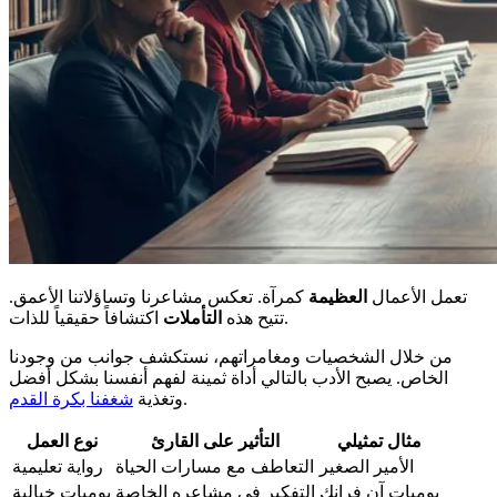
تعمل الأعمال
العظيمة
كمرآة. تعكس مشاعرنا وتساؤلاتنا الأعمق.
اكتشافاً حقيقياً للذات.
تتيح هذه
التأملات
من خلال الشخصيات ومغامراتهم، نستكشف جوانب من وجودنا
الخاص. يصبح الأدب بالتالي أداة ثمينة لفهم أنفسنا بشكل أفضل
.
وتغذية
شغفنا بكرة القدم
مثال تمثيلي
التأثير على القارئ
نوع العمل
الأمير الصغير
التعاطف مع مسارات الحياة
رواية تعليمية
يوميات آن فرانك
التفكير في مشاعره الخاصة
يوميات خيالية