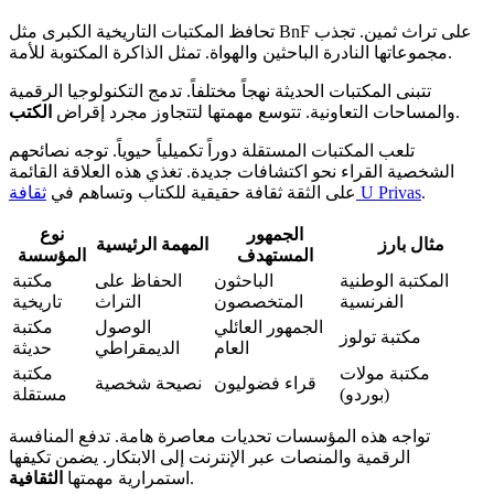
تحافظ المكتبات التاريخية الكبرى مثل BnF على تراث ثمين. تجذب
مجموعاتها النادرة الباحثين والهواة. تمثل الذاكرة المكتوبة للأمة.
تتبنى المكتبات الحديثة نهجاً مختلفاً. تدمج التكنولوجيا الرقمية
.
والمساحات التعاونية. تتوسع مهمتها لتتجاوز مجرد إقراض
الكتب
تلعب المكتبات المستقلة دوراً تكميلياً حيوياً. توجه نصائحهم
الشخصية القراء نحو اكتشافات جديدة. تغذي هذه العلاقة القائمة
.
ثقافة U Privas
على الثقة ثقافة حقيقية للكتاب وتساهم في
الجمهور
نوع
مثال بارز
المهمة الرئيسية
المستهدف
المؤسسة
المكتبة الوطنية
الباحثون
الحفاظ على
مكتبة
الفرنسية
المتخصصون
التراث
تاريخية
الجمهور العائلي
الوصول
مكتبة
مكتبة تولوز
العام
الديمقراطي
حديثة
مكتبة مولات
مكتبة
قراء فضوليون
نصيحة شخصية
(بوردو)
مستقلة
تواجه هذه المؤسسات تحديات معاصرة هامة. تدفع المنافسة
الرقمية والمنصات عبر الإنترنت إلى الابتكار. يضمن تكيفها
.
استمرارية مهمتها
الثقافية