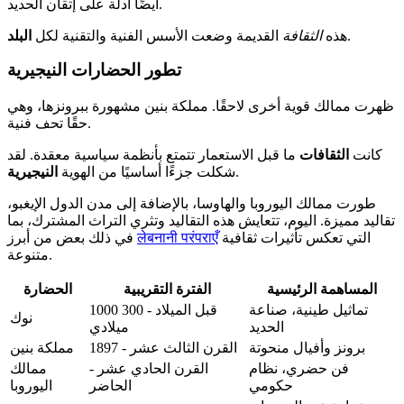
أيضًا أدلة على إتقان الحديد.
.
هذه
الثقافة
القديمة وضعت الأسس الفنية والتقنية لكل
البلد
تطور الحضارات النيجيرية
ظهرت ممالك قوية أخرى لاحقًا. مملكة بنين مشهورة ببرونزها، وهي
حقًا تحف فنية.
كانت
الثقافات
ما قبل الاستعمار تتمتع بأنظمة سياسية معقدة. لقد
.
شكلت جزءًا أساسيًا من الهوية
النيجيرية
طورت ممالك اليوروبا والهاوسا، بالإضافة إلى مدن الدول الإيغبو،
تقاليد مميزة. اليوم، تتعايش هذه التقاليد وتثري التراث المشترك، بما
التي تعكس تأثيرات ثقافية
लेबनानी परंपराएँ
في ذلك بعض من أبرز
متنوعة.
المساهمة الرئيسية
الفترة التقريبية
الحضارة
تماثيل طينية، صناعة
1000 قبل الميلاد - 300
نوك
الحديد
ميلادي
برونز وأفيال منحوتة
القرن الثالث عشر - 1897
مملكة بنين
فن حضري، نظام
القرن الحادي عشر -
ممالك
حكومي
الحاضر
اليوروبا