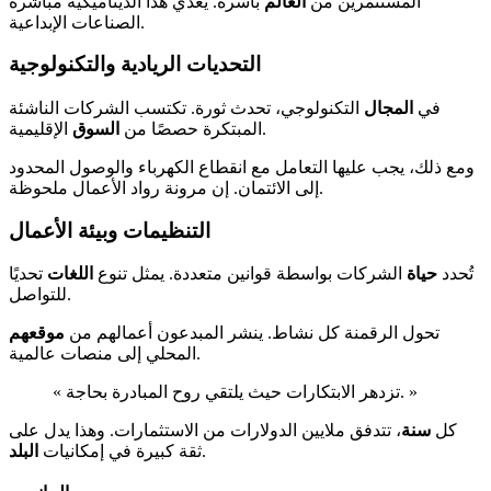
المستثمرين من
العالم
بأسره. يغذي هذا الديناميكية مباشرة
الصناعات الإبداعية.
التحديات الريادية والتكنولوجية
في
المجال
التكنولوجي، تحدث ثورة. تكتسب الشركات الناشئة
الإقليمية.
المبتكرة حصصًا من
السوق
ومع ذلك، يجب عليها التعامل مع انقطاع الكهرباء والوصول المحدود
إلى الائتمان. إن مرونة رواد الأعمال ملحوظة.
التنظيمات وبيئة الأعمال
تُحدد
حياة
الشركات بواسطة قوانين متعددة. يمثل تنوع
اللغات
تحديًا
للتواصل.
تحول الرقمنة كل نشاط. ينشر المبدعون أعمالهم من
موقعهم
المحلي إلى منصات عالمية.
« تزدهر الابتكارات حيث يلتقي روح المبادرة بحاجة. »
كل
سنة
، تتدفق ملايين الدولارات من الاستثمارات. وهذا يدل على
.
ثقة كبيرة في إمكانيات
البلد