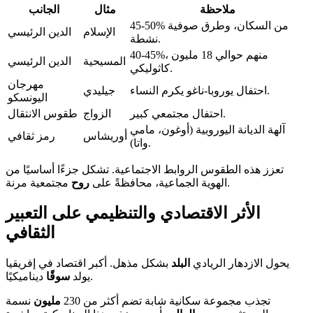
ملاحظة
مثال
الجانب
45-50% من السكان، وطرق صوفية
الإسلام
الدين الرئيسي
نشطة.
40-45%، منهم حوالي 18 مليون
المسيحية
الدين الرئيسي
كاثوليكي.
مهرجان
احتفال يوروبا-ناغو يكرم النساء.
جيليدي
اليونسكو
احتفال مجتمعي كبير.
الزواج
طقوس الانتقال
آلهة الديانة اليوروبية (أوغون، مامي
أوريشاس
رمز ثقافي
واتا).
تعزز هذه الطقوس الروابط الاجتماعية. تشكل جزءًا أساسيًا من
مجتمعية مرنة.
الهوية الجماعية، محافظةً على
روح
الأثر الاقتصادي والتنظيمي على التعبير
الثقافي
يحول الازدهار الريادي
البلد
بشكل مذهل. أكبر اقتصاد في إفريقيا
ديناميكيًا.
يولد
سوقًا
تجذب مجموعة سكانية شابة تضم أكثر من 230
مليون
نسمة