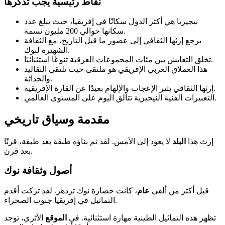
نقاط رئيسية يجب تذكرها
نيجيريا هي أكثر الدول سكانًا في إفريقيا، حيث يبلغ عدد
سكانها حوالي 200 مليون نسمة.
يرجع إرثها الثقافي إلى عصور ما قبل التاريخ، مع الثقافة
الشهيرة لنوك.
تخلق التعايش بين مئات المجموعات العرقية تنوعًا استثنائيًا.
هذا العملاق الغربي الإفريقي هو ملتقى حيث تلتقي التقاليد
والحداثة.
إرثها الثقافي يثير الإعجاب والإلهام بعيدًا عن القارة الإفريقية.
التعبيرات الفنية النيجيرية تتألق اليوم على المستوى العالمي.
مقدمة وسياق تاريخي
إرث هذا
البلد
لا يعود إلى الأمس. لقد تم بناؤه طبقة بعد طبقة، قرنًا
بعد قرن.
أصول وثقافة نوك
قبل أكثر من ألفي
عام
، كانت حضارة نوك تزدهر. لقد تركت أقدم
التماثيل في إفريقيا جنوب الصحراء.
تظهر هذه التماثيل الطينية مهارة استثنائية. في
الموقع
الأثري، توجد