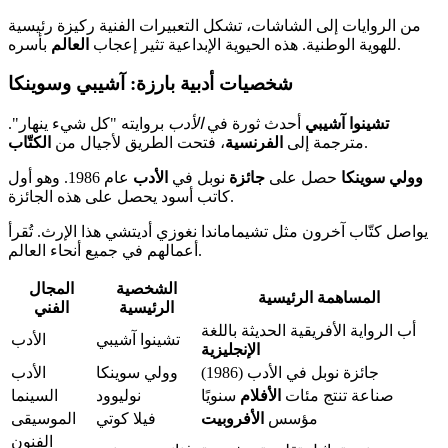
من الروايات إلى الشاشات، تشكل التعبيرات الفنية ركيزة رئيسية
بأسره.
للهوية الوطنية. هذه الحيوية الإبداعية تثير إعجاب
العالم
شخصيات أدبية بارزة: آشيبي وسوينكا
تشينوا آشيبي
أحدث ثورة في
الأدب
بروايته "كل شيء ينهار".
.
مترجمة إلى
الفرنسية
، فتحت الطريق لأجيال من
الكتّاب
وولي سوينكا
حصل على
جائزة
نوبل في
الأدب
عام 1986. وهو أول
كاتب أسود يحصل على هذه الجائزة.
يواصل كتّاب آخرون مثل تشيماماندا نغوزي أديتشي هذا الإرث. تُقرأ
أعمالهم في جميع أنحاء العالم.
الشخصية
المجال
المساهمة الرئيسية
الرئيسية
الفني
أب الرواية الأفريقية الحديثة باللغة
تشينوا آشيبي
الأدب
الإنجليزية
جائزة نوبل في الأدب (1986)
وولي سوينكا
الأدب
صناعة تنتج مئات
الأفلام
سنويًا
نوليوود
السينما
مؤسس
الأفروبيت
فيلا كوتي
الموسيقى
الفنون