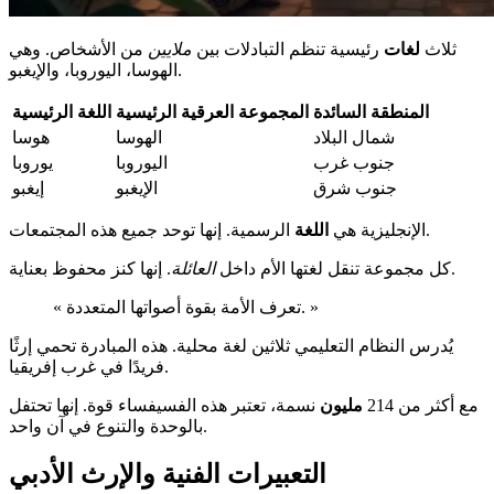
ثلاث
لغات
رئيسية تنظم التبادلات بين
ملايين
من الأشخاص. وهي
الهوسا، اليوروبا، والإيغبو.
المنطقة السائدة
المجموعة العرقية الرئيسية
اللغة الرئيسية
شمال البلاد
الهوسا
هوسا
جنوب غرب
اليوروبا
يوروبا
جنوب شرق
الإيغبو
إيغبو
الرسمية. إنها توحد جميع هذه المجتمعات.
الإنجليزية هي
اللغة
. إنها كنز محفوظ بعناية.
كل مجموعة تنقل لغتها الأم داخل
العائلة
« تعرف الأمة بقوة أصواتها المتعددة. »
يُدرس النظام التعليمي ثلاثين لغة محلية. هذه المبادرة تحمي إرثًا
فريدًا في غرب إفريقيا.
مع أكثر من 214
مليون
نسمة، تعتبر هذه الفسيفساء قوة. إنها تحتفل
بالوحدة والتنوع في آن واحد.
التعبيرات الفنية والإرث الأدبي