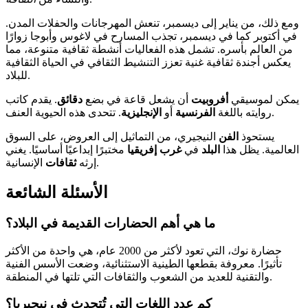
ومع ذلك، من يناير إلى ديسمبر، تنعش المهرجانات والحفلات المدن.
في أكتوبر كما في ديسمبر، تجذب المسارح في لاغوس وأبوجا زوارًا
من العالم بأسره. تشمل هذه الفعاليات أنشطة ثقافية متنوعة، مما
يعكس أجندة ثقافية غنية تعزز التنشيط الثقافي في الحياة الثقافية
للبلاد.
يمكن لموسيقي
أفروبيت
أن يشعل قاعة في بضع
دقائق
. يقدم كاتب
. تتحدى هذه الحيوية العنف.
روايته باللغة
الفرنسية
أو
الإنجليزية
يستحوذ
الفن
النيجيري، من التماثيل إلى العروض، على السوق
العالمية. يظل هذا
البلد
في
غرب إفريقيا
مختبرًا إبداعيًا أساسيًا. يغني
الإنسانية.
إرثه
ثقافات
الأسئلة الشائعة
ما هي أهم الحضارات القديمة في البلاد؟
حضارة نوك، التي تعود لأكثر من 2000 عام، هي واحدة من الأكثر
تأثيرًا. معروفة بقطعها الطينية الاستثنائية، وضعت الأسس الفنية
والتقنية للعديد من الشعوب والثقافات التي تلتها في المنطقة.
كم عدد اللغات التي تُتحدث في نيجيريا؟