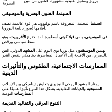
برونز وتماثيل تقليدية مشهورة
فنانون من بنين
البصرية
السينما، الفنون البصرية والموسيقى
ال
سينما
المحلية، المعروفة باسم نوليوود، هي قوة عالمية. نصف
أفلامها تُصور باللغة اليوروبا.
في
الموسيقى
، يبقى
فيلا كوتي
أسطورة. لقد اخترع
الأفروبيت
، وهو
نمط سياسي ورقص.
يهيمن
الموسيقيون
مثل بورنا بوي اليوم على
المشهد
الدولي. الفن
البصري، من الأقنعة إلى الأعمال المعاصرة، ديناميكي بنفس القدر.
الممارسات الاجتماعية، الطقوس والتأثيرات
الدينية
يمتاز المشهد الروحي النيجيري بتعايش ديناميكي بين الإسلام،
المسيحية
و
الديانات
التقليدية. يشكل هذا التنوع تأثيرًا عميقًا على
اليومية.
الممارسات
التنوع العرقي والتقاليد القديمة