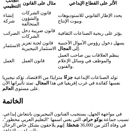
الجانب
الأثر على القطاع الإبداعي
مثال على القانون
التنظيمي
قانون الشركات
يحدد الإطار القانوني للاستوديوهات
إنشاء
والشؤون
وبيوت الإنتاج.
شركة
المتحالفة
قانون ضريبة دخل
يؤثر على ربحية الصناعات الثقافية.
الضرائب
الشركات
يسهل دخول رؤوس الأموال الأجنبية
قانون لجنة تعزيز
الاستثمار
.
إلى
المجال
الاستثمار النيجيرية
ينظم العلاقات بين صاحب العمل
والموظف في وسائل الإعلام
قانون العمل
العمل
والفنون.
تولد الصناعات الإبداعية
جزءًا
متزايدًا من الاقتصاد. تؤكد نيجيريا
نفسها كقائدة في غرب إفريقيا في هذا
المجال
. تمتد تأثيراتها الآن
.
على مستوى
العالم
الخاتمة
في مواجهة الجهل، يستجيب الفنانون النيجيريون بانتعاش إبداعي.
تسبب جماعة
بوكو حرام
، التي يعني اسمها "التعليم الغربي محظور"،
في وفاة أكثر من 36,000
شخصًا
. إنهم يلاحقون بشكل خاص الرجال
.
والنساء من
الثقافة