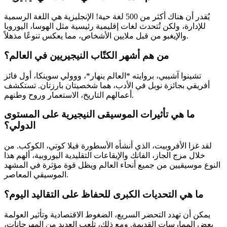
يُقدر أن هناك أكثر من 500 لغة حية! الإنجليزية هي اللغة الرسمية
للإدارة، ولكن تُتحدث لغات إقليمية رئيسية مثل الهوسا، اليوروبا
والإيغبو من قبل ملايين الأشخاص، مما يعكس تنوعًا مذهلاً.
من هم أشهر الكتّاب النيجيريين في العالم؟
تشينوا آشيبي، بروايته *العالم ينهار*، ووولي سوينكا، أول فائز
أفريقي بجائزة نوبل في الأدب، هما شخصيتان بارزتان. تستكشف
أعمالهم التاريخ، الاستعمار وروح وطنهم.
ما هي تأثيرات الموسيقى النيجيرية على المستوى
الدولي؟
لقد غزا الأفروبيت، الذي أنشأه الأسطورة فيلا كوتي، الكوكب. من
خلال مزج الجاز، الفانك والإيقاعات التقليدية اليوروبية، ألهم هذا
النوع موسيقيين من جميع أنحاء العالم ويظل قوة مؤثرة في المشهد
الموسيقي المعاصر.
ما هي التحديات الكبرى للحفاظ على التقاليد اليوم؟
يمكن أن تهدد التحضر السريع، الضغوط الاقتصادية وتأثير العولمة
بعض الممارسات القديمة. ومع ذلك، تلعب العديد من المهرجانات،