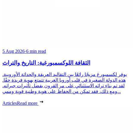
5 Aug 2026
·
6 min read
الثقافة اللوكسمبورغية: التاريخ والتراث
يوفر لكسمبورغ مزيجًا رائعًا بين التقاليد العريقة والحداثة الأوروبية.
هذه الدولة الصغيرة في قلب أوروبا الغربية تتمتع بهوية فريدة حقًا.
لقد تم بناء تراثه الاستثنائي على مر القرون بفضل تأثيرات جيرانه.
ومع ذلك، فقد تمكن من الحفاظ على هوية وطنية قوية وممي...
Articles
Read more