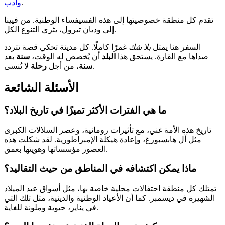
.
وأدب
تقدم كل منطقة خصوصيتها إلى هذه الفسيفساء الوطنية. من فيينا
إلى وديان تيرول، يثري التنوع الكل.
السفر هنا يمثل
بلا شك
غمرًا كاملًا. كل مدينة تحكي قصة تتردد
صداها مع القارة. يستحق هذا
البلد
أن يُخصص له الوقت،
سنة
بعد
لا تُنسى.
سنة
، من أجل
رحلة
الأسئلة الشائعة
ما هي الفترات الأكثر تميزًا في تاريخ البلاد؟
تاريخ هذه الأمة غني، مع تأثيرات رومانية، وعصر السلالات الكبرى
مثل آل هابسبورغ، وإعادة هيكلة الإمبراطورية. لقد شكلت هذه
العصور مؤسساتها وهويتها بعمق.
ماذا يمكن اكتشافه في المناطق من حيث التقاليد؟
تمتلك كل منطقة احتفالات محلية خاصة بها، مثل أسواق عيد الميلاد
الشهيرة في ديسمبر. كما أن الأعياد الوطنية والدينية، مثل تلك التي
في يناير، حيوية وملونة للغاية.