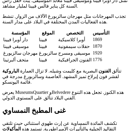
تمثل دار أوبرا فيينا وموسيقى فيينا معابد الموسيقى. يبث حفل رأس
السنة كل يناير فالس فيينا لمليار مشاهد.
تجذب المهرجانات مثل مهرجان سالزبورغ الآلاف من الزوار. تنشط
هذه الفعاليات المدن المختلفة في البلاد على مدار السنة.
التأسيس
التخصص
الموقع
المؤسسة
1869
أوبرا كلاسيكية
فيينا
دار أوبرا فيينا
1870
حفلات سيمفونية
فيينا
موسيقى فيينا
1920
موسيقى ومسرح
سالزبورغ
مهرجان سالزبورغ
1776
الفنون الجرافيكية
فيينا
متحف ألبرتينا
تتألق
الفنون
البصرية مع كليمت وشيله. لا تزال العمارة
الباروكية
لفشر فون إيرلاخ تميز المشهد. العاصمة وسالزبورغ مدرجة في
قائمة اليونسكو.
يعرض MuseumsQuartier وBelvedere هذه الكنوز. تجعل هذه التنوع
الفني البلاد تتألق على المستوى الدولي.
غنى المطبخ النمساوي
تكشف المائدة النمساوية عن إرث طهوي استثنائي حيث تلتقي
التقاليد الجبلية والتأثيرات الإمبراطورية. تستمد هذه
المأكولات