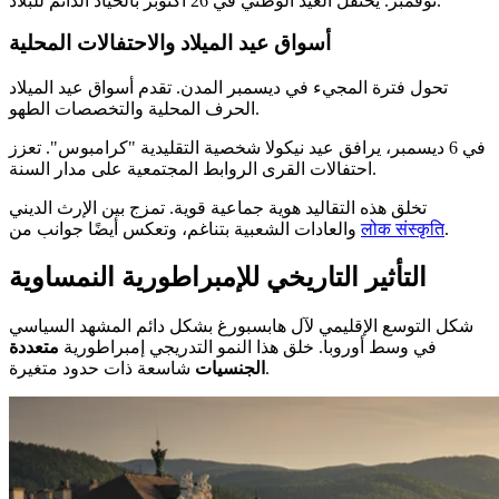
نوفمبر. يحتفل العيد الوطني في 26 أكتوبر بالحياد الدائم للبلاد.
أسواق عيد الميلاد والاحتفالات المحلية
تحول فترة المجيء في ديسمبر المدن. تقدم أسواق عيد الميلاد
الحرف المحلية والتخصصات الطهو.
في 6 ديسمبر، يرافق عيد نيكولا شخصية التقليدية "كرامبوس". تعزز
احتفالات القرى الروابط المجتمعية على مدار السنة.
تخلق هذه التقاليد هوية جماعية قوية. تمزج بين الإرث الديني
.
लोक संस्कृति
والعادات الشعبية بتناغم، وتعكس أيضًا جوانب من
التأثير التاريخي للإمبراطورية النمساوية
شكل التوسع الإقليمي لآل هابسبورغ بشكل دائم المشهد السياسي
في وسط أوروبا. خلق هذا النمو التدريجي إمبراطورية
متعددة
شاسعة ذات حدود متغيرة.
الجنسيات