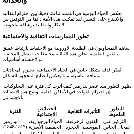
والحداثة
تعكس الحياة اليومية في النمسا تناغمًا دقيقًا بين احترام التقاليد
والانفتاح على التغيير. لقد تمكنت هذه الأمة دائمًا من التوفيق بين
الابتكار والتقاليد برشاقة ملحوظة.
تطور الممارسات الثقافية والاجتماعية
ساهم النمساويون في الطليعة الأوروبية مع الاحتفاظ بارتباط عميق
بالقيم التقليدية. تخلق هذه الثنائية مجتمعًا حيث تظل المجاملة
والاحتشام أساسيات.
تُقدّر الدقة بشكل خاص في الحياة الاجتماعية. تحترم المحادثات
مسافة مناسبة، مما يعكس الطابع المحجوز للسكان.
يظهر التطور منذ عصر بيدرمير كيف أثرت كل فترة على السلوكيات.
إن احترام القواعد في الأماكن العامة يوضح هذه الانضباط
الاجتماعي.
التطور
الخصائص
التأثيرات الثقافية
الفترة
الملحوظ
الاجتماعية
التركيز على
الفنون الزخرفية،
الحياة البرجوازية،
بيدرمير
(1815-1848)
المجال الخاص
الموسيقى الحجرة
الحميمية الأسرية
انفصال عن
الانفصال الفيين،
الطليعة، الابتكار
نهاية القرن