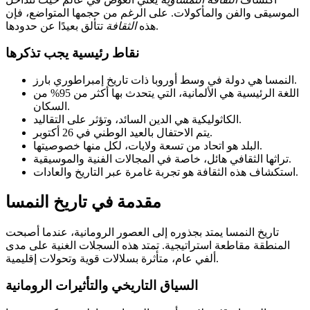
الموسيقى والفن والمأكولات. على الرغم من حجمها المتواضع، فإن
تتألق بعيدًا عن حدودها.
هذه
الثقافة
نقاط رئيسية يجب تذكرها
النمسا هي دولة في وسط أوروبا ذات تاريخ إمبراطوري بارز.
اللغة الرئيسية هي الألمانية، التي يتحدث بها أكثر من 95% من
السكان.
الكاثوليكية هي الدين السائد، وتؤثر على التقاليد.
يتم الاحتفال بالعيد الوطني في 26 أكتوبر.
البلد هو اتحاد من تسعة ولايات، لكل منها خصوصيتها.
تراثها الثقافي هائل، خاصة في المجالات الفنية والموسيقية.
استكشاف هذه الثقافة هو تجربة غامرة عبر التاريخ والعادات.
مقدمة في تاريخ النمسا
تاريخ النمسا يمتد بجذوره إلى العصور الرومانية، عندما أصبحت
المنطقة مقاطعة استراتيجية. تمتد هذه السجلات الغنية على مدى
ألفي عام، متأثرة بسلالات قوية وتحولات إقليمية.
السياق التاريخي والتأثيرات الرومانية