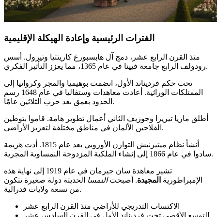
الفترات الرئيسية وإعادة الهيكلة الإقليمية
منذ القرن الرابع عشر، دمج آل هابسبورغ كارينثيا وتيرول. أسس
رودولف الرابع جامعة فيينا في عام 1365، مما يعزز التأثير الفكري.
تحت حكم فرديناند الأول، انضمت بوهيميا والمجر وكرواتيا إلى
الممتلكات الوراثية. أعادت معاهدات وستفاليا في عام 1648 رسم
الحدود بعمق بعد حرب الثلاثين عامًا.
أطلق ماريا تيريزا وجوزيف الثاني أعمال تطوير هامة. قاموا بتوطين
الفلاحين الألمان في مناطق مختلفة لتعزيز الأراضي.
أنشأ نظام ميتيرنيش التوازن الأوروبي بعد عام 1815. أدت هزيمة
سادوا في عام 1866 إلى إنشاء الملكية المزدوجة النمساوية المجرية.
تشير معاهدة سان جيرمان في عام 1919 إلى نهاية هذه
الإمبراطورية
المجيدة
. أصبحت
النمسا
الحديثة دولة صغيرة تتكون
من تسعة ولايات فدرالية.
الاكتساب التدريجي للأراضي منذ القرن الرابع عشر
التوسع الأقصى تحت فرديناند الأول في القرن السادس عشر