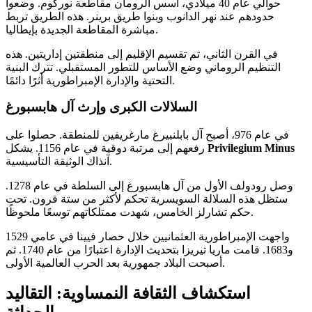
حوالي عام 40 ميلادي، أسس الرومان مقاطعة نوركوم. وضعوا
حدودهم عند نهر الدانوب وبنوا طريق برينر. هذه الطريق تربط
مباشرة المقاطعة الجديدة بإيطاليا.
في القرن الثاني، تم تقسيم الإقليم إلى منطقتين إداريتين. هذه
التنظيم الروماني وضع الأساس للتطور المستقبلي. تترك البنية
التحتية والإدارة الإمبراطورية أثرًا دائمًا.
السلالات الكبرى وإرث آل هابسبورغ
في عام 976، أصبح آل بابلنبيرغ مارغريفين للمنطقة. حصلوا على
Privilegium Minus
رفعهم إلى مرتبة دوقية في عام 1156. يشكل
آنذاك الوثيقة التأسيسية.
وصل رودولف الأول من آل هابسبورغ إلى السلطة في عام 1278.
ستظل هذه السلالة السويسرية تحكم لأكثر من ستة قرون. تحت
حكم تشارلز الخامس، شهدت ممتلكاتهم توسعًا ملحوظًا.
واجهت الإمبراطورية العثمانيين خلال حصار فيينا في عامي 1529
و1683. قامت ماريا تيريزا بتحديث الإدارة اعتبارًا من عام 1740. ثم
أصبحت البلاد جمهورية بعد الحرب العالمية الأولى.
استكشاف الثقافة النمساوية: التقاليد