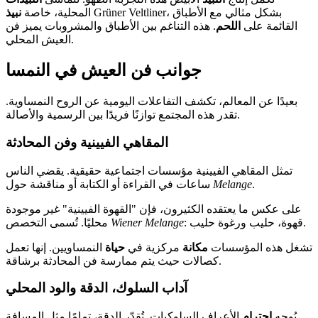
Grüner Veltliner، بشكل مثالي مع الأطباق
المحلية، خاصة
نبيذ
القائمة على
اللحم
. هذه التناغم بين الأطباق والمشروبات يميز فن
العيش المحلي.
جوانب فن العيش في النمسا
بعيدًا عن المعالم، تكشف التفاعلات اليومية عن الروح النمساوية.
تقدر هذه المجتمع توازنًا فريدًا بين الرسمية والأصالة.
المقاهي الفيينية وفن المحادثة
تمثل المقاهي الفيينية مؤسسات اجتماعية حقيقية. يقضي الناس
.
Melange
ساعات في القراءة أو الكتابة أو مناقشة حول
على عكس ما يعتقده الكثيرون، فإن "القهوة الفيينية" غير موجودة
: قهوة، حليب ورغوة حليب.
Wiener Melange
محليًا. تُسمى التخصص
تشغل هذه المؤسسات
مكانة
مركزية في
حياة
النمساويين. إنها تعمل
كصالات حيث يتم ممارسة فن المحادثة برشاقة.
آداب السلوك، الدقة والود المحلي
يُوجه
احترام
الأعراف السلوكيات. تُقدّر الدقة، تمامًا مثل المسافة