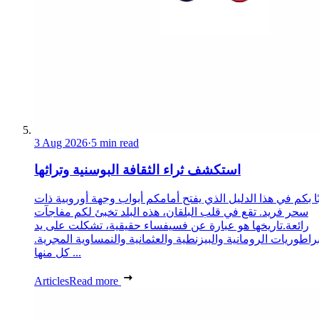
3 Aug 2026
·
5 min read
استكشف ثراء الثقافة البوسنية وتراثها
ا بكم في هذا الدليل الذي يفتح أمامكم أبواب وجهة أوروبية ذات
سحر فريد. تقع في قلب البلقان، هذه البلد تخبئ لكم مفاجآت
رائعة.تاريخها هو عبارة عن فسيفساء حقيقية، تشكلت على يد
براطوريات الرومانية والبيزنطية والعثمانية والنمساوية المجرية.
كل منها ...
Articles
Read more