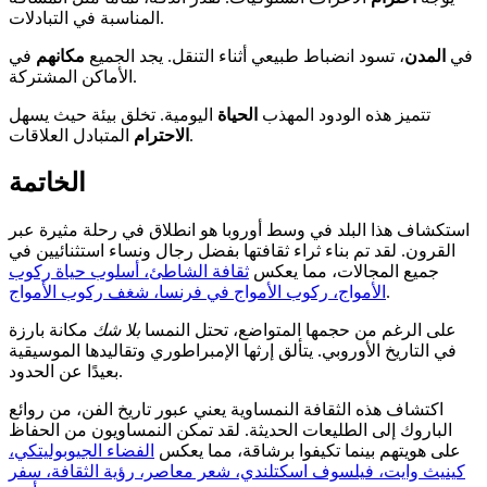
المناسبة في التبادلات.
في
المدن
، تسود انضباط طبيعي أثناء التنقل. يجد الجميع
مكانهم
في
الأماكن المشتركة.
تتميز هذه الودود المهذب
الحياة
اليومية. تخلق بيئة حيث يسهل
المتبادل العلاقات.
الاحترام
الخاتمة
استكشاف هذا البلد في وسط أوروبا هو انطلاق في رحلة مثيرة عبر
القرون. لقد تم بناء ثراء ثقافتها بفضل رجال ونساء استثنائيين في
جميع المجالات، مما يعكس
ثقافة الشاطئ، أسلوب حياة ركوب
.
الأمواج، ركوب الأمواج في فرنسا، شغف ركوب الأمواج
على الرغم من حجمها المتواضع، تحتل النمسا
بلا شك
مكانة بارزة
في التاريخ الأوروبي. يتألق إرثها الإمبراطوري وتقاليدها الموسيقية
بعيدًا عن الحدود.
اكتشاف هذه الثقافة النمساوية يعني عبور تاريخ الفن، من روائع
الباروك إلى الطليعات الحديثة. لقد تمكن النمساويون من الحفاظ
على هويتهم بينما تكيفوا برشاقة، مما يعكس
الفضاء الجيوبوليتكي،
كينيث وايت، فيلسوف اسكتلندي، شعر معاصر، رؤية الثقافة، سفر