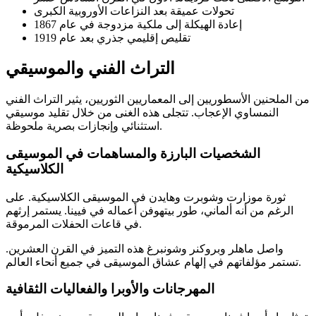
تحولات عميقة بعد النزاعات الأوروبية الكبرى
إعادة الهيكلة إلى ملكية مزدوجة في عام 1867
تقليص إقليمي جذري بعد عام 1919
التراث الفني والموسيقي
من الملحنين الأسطوريين إلى المعماريين الثوريين، يثير التراث الفني
النمساوي الإعجاب. تتجلى هذه الغنى من خلال تقليد موسيقي
استثنائي وإنجازات بصرية ملحوظة.
الشخصيات البارزة والمساهمات في الموسيقى
الكلاسيكية
ثورة موزارت وشوبرت وهايدن في الموسيقى الكلاسيكية. على
الرغم من أنه ألماني، طور بيتهوفن أعماله في فيينا. يستمر إرثهم
في قاعات الحفلات المرموقة.
واصل ماهلر وبروكنر وشونبرغ هذه التميز في القرن العشرين.
تستمر مؤلفاتهم في إلهام عشاق الموسيقى في جميع أنحاء العالم.
المهرجانات والأوبرا والفعاليات الثقافية