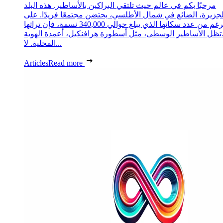
مرحبًا بكم في عالم حيث تلتقي البراكين بالأساطير. هذه البلد
لجزيرة، الضائع في شمال الأطلسي، يحتضن مجتمعًا فريدًا. على
الرغم من عدد سكانها الذي يبلغ حوالي 340,000 نسمة، فإن تراثها
تظل الأساطير الوسطى، مثل أسطورة هرافنكيل، أعمدة الهوية
المحلية. لا...
Articles
Read more