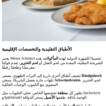
الأطباق التقليدية والتخصصات الإقليمية
تجسيدًا للشهرة الدولية لهذه
المأكولات
. هذه
Wiener Schnitzel
يعتبر
الشريحة المقلية، المعدة من لحم العجل أو
لحم الخنزير
، تقدم قوامًا
مقرمشًا وطعمًا رقيقًا.
Rindgulasch
تضيف أطباق أخرى بارزة إلى التراث الطهوي. يضفي
، لحم الخنزير
Schweinsbraten
نكهات حارة بفضل البابريكا. يسخن
المشوي مع الكمون، الوجبات العائلية.
Sachertorte
تخصصها الخاص. تحلي الحلويات مثل
تطور كل
منطقة
يسحر الذواقة.
الوجبة بأناقة. طعمها
الأصيل
Apfelstrudel
و
تكمل إنتاج
النبيذ
الأبيض هذه التجربة الطهو. تتماشى
النبيذات