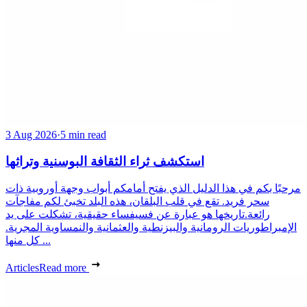
3 Aug 2026
·
5 min read
استكشف ثراء الثقافة البوسنية وتراثها
مرحبًا بكم في هذا الدليل الذي يفتح أمامكم أبواب وجهة أوروبية ذات
سحر فريد. تقع في قلب البلقان، هذه البلد تخبئ لكم مفاجآت
رائعة.تاريخها هو عبارة عن فسيفساء حقيقية، تشكلت على يد
الإمبراطوريات الرومانية والبيزنطية والعثمانية والنمساوية المجرية.
كل منها ...
Articles
Read more