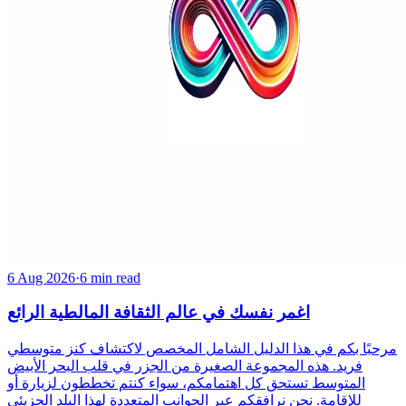
6 Aug 2026
·
6 min read
اغمر نفسك في عالم الثقافة المالطية الرائع
مرحبًا بكم في هذا الدليل الشامل المخصص لاكتشاف كنز متوسطي
فريد. هذه المجموعة الصغيرة من الجزر في قلب البحر الأبيض
المتوسط تستحق كل اهتمامكم، سواء كنتم تخططون لزيارة أو
للإقامة. نحن نرافقكم عبر الجوانب المتعددة لهذا البلد الجزيئي