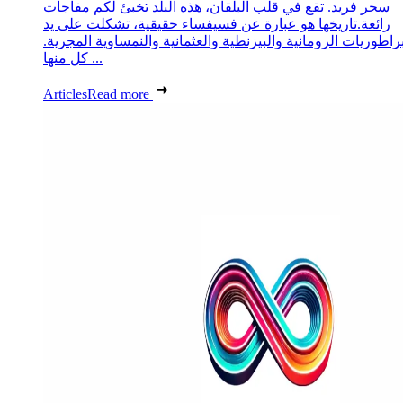
سحر فريد. تقع في قلب البلقان، هذه البلد تخبئ لكم مفاجآت
رائعة.تاريخها هو عبارة عن فسيفساء حقيقية، تشكلت على يد
براطوريات الرومانية والبيزنطية والعثمانية والنمساوية المجرية.
كل منها ...
Articles
Read more