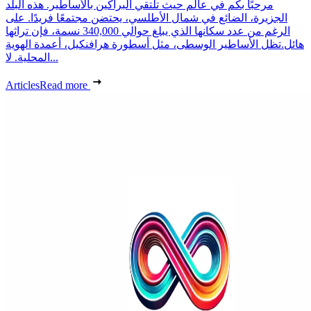
مرحبًا بكم في عالم حيث تلتقي البراكين بالأساطير. هذه البلد
الجزيرة، الضائع في شمال الأطلسي، يحتضن مجتمعًا فريدًا. على
الرغم من عدد سكانها الذي يبلغ حوالي 340,000 نسمة، فإن تراثها
هائل.تظل الأساطير الوسطى، مثل أسطورة هرافنكيل، أعمدة الهوية
المحلية. لا...
Articles
Read more