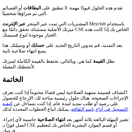
تقدم هذه الحلول قيودًا مهمة. لا تنطبق على
البطاقات
أو القسائم
التي تم شراؤها شخصيًا.
Meyclub باستخدام
المشتريات التي تمت عبر المتجر
عبر الإنترنت
ميزتك الأصلية مستثناة. تحقق دائمًا مع CSE الخاص بك إذا كانت هذه
الخيار موجودة لنوع قسيمتك.
بعد التمديد، قم بتدوين التاريخ الجديد على
حسابك
أو وسيلتك. هذا
يمنع انتهاء صلاحية ثانية.
تظل
القيمة
كما هي. وبالتالي، تحتفظ بالقيمة الكاملة لميزتك
لأنشطتك المقبلة.
الخاتمة
اكتشاف قسيمة منتهية الصلاحية ليس قضاءً محتوماً إذا كنت تعرف
الإجراءات الصحيحة. هناك حلول رئيسية متاحة لك: الإرجاع للحصول
على رصيد أو طلب تمديد لمدة عام. إذا كنت تتساءل عن
كيفية
، يمكنك اتباع الخطوات المحددة لذلك.
التسجيل في أداج باسو الثقافة
تعتبر المهلة البالغة ثلاثة أشهر بعد
انتهاء الصلاحية
حاسمة لأي إجراء.
اتصل فورًا بـ CSE أو قسم الموارد البشرية الخاص بك لتعظيم
فرصك.