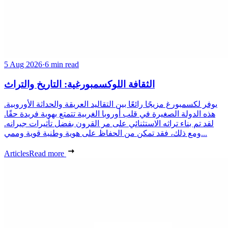
5 Aug 2026
·
6 min read
الثقافة اللوكسمبورغية: التاريخ والتراث
يوفر لكسمبورغ مزيجًا رائعًا بين التقاليد العريقة والحداثة الأوروبية.
هذه الدولة الصغيرة في قلب أوروبا الغربية تتمتع بهوية فريدة حقًا.
لقد تم بناء تراثه الاستثنائي على مر القرون بفضل تأثيرات جيرانه.
ومع ذلك، فقد تمكن من الحفاظ على هوية وطنية قوية وممي...
Articles
Read more