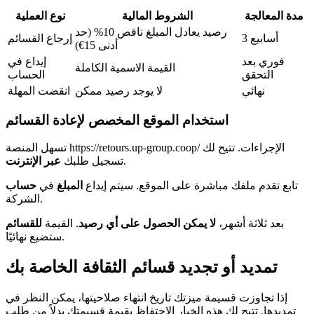
مدة المعالجة
الشروط المالية
نوع العملية
رصيد يعادل المبلغ ناقص 10% (حد
3 أسابيع
إرجاع القسائم
أدنى 15€)
فوري بعد
إيداع في
القيمة الاسمية الكاملة
التحقق
الحساب
نهائي
لا يوجد رصيد ممكن
انقضت المهلة
استخدام الموقع المخصص لإعادة القسائم
تسهل المنصة https://retours.up-group.coop/ الإجراءات. تتيح لك
.
تسجيل طلبك
عبر الإنترنت
تابع تقدم ملفك مباشرة على الموقع. سيتم إيداع
المبلغ
في
حساب
الشركة.
بعد ثلاثة أشهر،
لا يمكن الحصول على أي رصيد
. القيمة
للقسائم
ستضيع نهائيًا.
تمديد أو تجديد قسائم الثقافة الخاصة بك
إذا تجاوزت قسيمة ميزتك تاريخ انتهاء صلاحيتها، يمكن النظر في
تمديدها. تتيح لك هذه الخيار الاحتفاظ بقيمة قسيمتك بدلاً من طلب