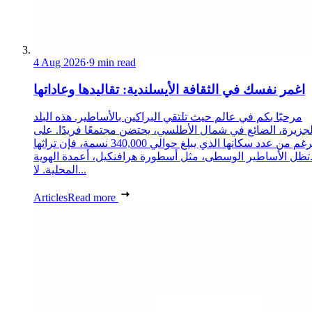
4 Aug 2026
·
9 min read
اغمر نفسك في الثقافة الأيسلندية: تقاليدها وعاداتها
مرحبًا بكم في عالم حيث تلتقي البراكين بالأساطير. هذه البلد
لجزيرة، الضائع في شمال الأطلسي، يحتضن مجتمعًا فريدًا. على
الرغم من عدد سكانها الذي يبلغ حوالي 340,000 نسمة، فإن تراثها
تظل الأساطير الوسطى، مثل أسطورة هرافنكيل، أعمدة الهوية
المحلية. لا...
Articles
Read more