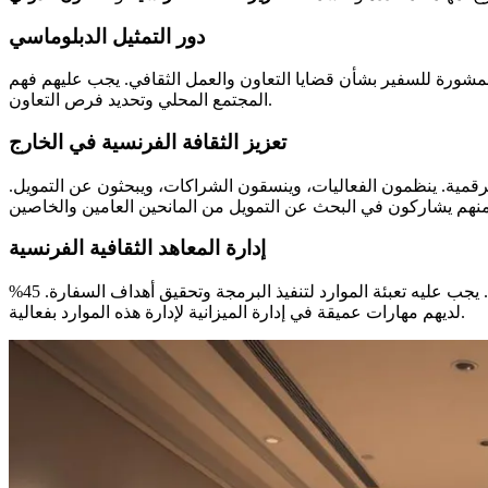
دور التمثيل الدبلوماسي
ت الفرنسية. 85% منهم يعملون هناك، ويخصصون في المتوسط 30% من وقتهم لتقديم المشورة للسفير بشأن قضايا التعاون والعمل الثقافي. يجب عليهم فهم
المجتمع المحلي وتحديد فرص التعاون.
تعزيز الثقافة الفرنسية في الخارج
أشكال الجديدة من النشر، بما في ذلك الرقمية. ينظمون الفعاليات، وينسقون الشراكات، ويبحثون عن التمويل.
إدارة المعاهد الثقافية الفرنسية
في بعض البلدان، يدير المستشار الثقافي شبكة المعهد الفرنسي. يدير فريقًا يتكون من حوالي عشرين شخصًا، كما هو الحال في لشبونة. يجب عليه تعبئة الموارد لتنفيذ البرمجة وتحقيق أهداف السفارة. 45%
لديهم مهارات عميقة في إدارة الميزانية لإدارة هذه الموارد بفعالية.