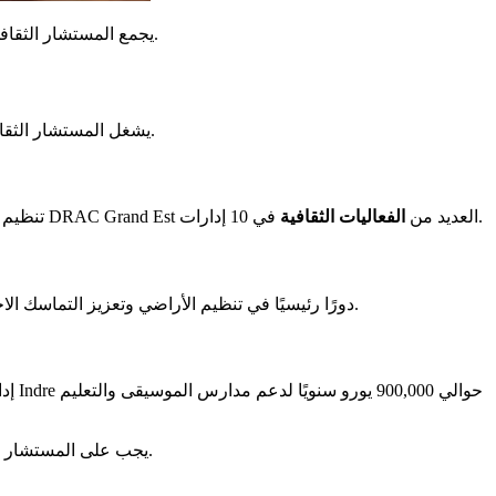
. دوره أساسي لتعزيز الوجود الثقافي الفرنسي على المستوى الدولي وتعزيز التبادلات بين الدول.
يجمع المستشار الثقافي
يشغل المستشار الثقافي مكانة مركزية في نشر الثقافة الفرنسية على المستوى الدولي. يلتزم بمجموعة متنوعة من المهام، تغطي مجالات أساسية لتعزيز الثقافة.
في 10 إدارات.
هو مهمة أساسية للمستشار. ينشئ معارض، مؤتمرات، ومهرجانات، مبرزًا الفن والثقافة الفرنسية. على سبيل المثال، تدير DRAC Grand Est العديد من
الفعاليات الثقافية
تنظيم
مع المؤسسات المحلية والأجنبية. تعزز هذه التعاونات التبادلات الثقافية العميقة. تلعب DRAC دورًا رئيسيًا في تنظيم الأراضي وتعزيز التماسك الاجتماعي.
إدا
يجب على المستشار التنقل بين هذه المهام المتعددة لتعزيز الثقافة الفرنسية في الخارج. دوره أساسي لضمان وتعزيز التأثير الثقافي لفرنسا على المستوى الدولي.