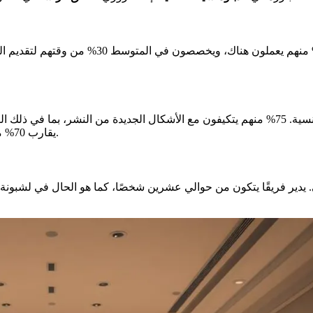
المستشار الثقافي هو لاعب رئيسي داخل السفارا
المهمة الرئيسية للمستشار الثقافي هي تعزيز الخبرة والثقافة الفرنسية. 75% منهم يتكيفون مع ال
يقارب 70% منهم يشاركون في البحث عن التمويل من المانحين العامين والخاصين.