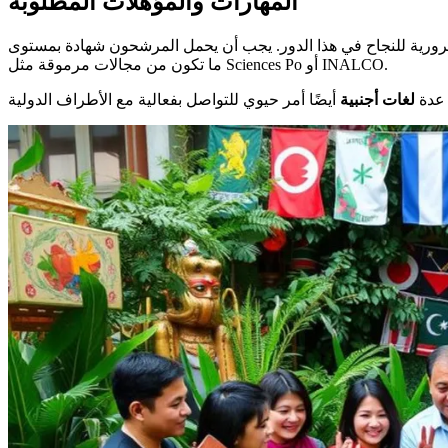
المهارات والمؤهلات المطلوبة
ية للنجاح في هذا الدور. يجب أن يحمل المرشحون شهادة بمستوى bac+4 أو bac+5، وغالبًا
ما تكون من مجالات مرموقة مثل Sciences Po أو INALCO.
 عدة
لغات أجنبية