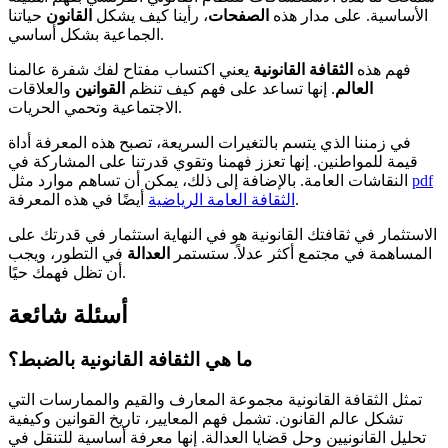
الأساسية. على مدار هذه
الصفحات
، رأينا كيف يشكل
القانون
حياتنا
الجماعية بشكل أساسي.
فهم هذه
الثقافة القانونية
يعني اكتساب مفتاح لفك شفرة عالمنا
العالم
. إنها تساعد على فهم كيف تنظم
القوانين
والعلاقات
الاجتماعية وتحمي الحريات.
في زمننا الذي يتسم بالتغيرات السريعة، تصبح هذه المعرفة أداة
قيمة للمواطنين. إنها تعزز فهمنا وتقوي قدرتنا على المشاركة في
pdf
النقاشات العامة. بالإضافة إلى ذلك، يمكن أن تساهم موارد مثل
أيضًا في هذه المعرفة.
الثقافة العامة الرياضية
الاستثمار في ثقافتك القانونية هو في النهاية استثمار في قدرتك على
المساهمة في مجتمع أكثر عدلاً. ستستمر
العدالة
في التطور، ويجب
أن تظل فهمك حيًا.
أسئلة شائعة
ما هي الثقافة القانونية بالضبط؟
تمثل الثقافة القانونية مجموعة المعارف والقيم والممارسات التي
تشكل عالم القانون. تشمل فهم المعايير، تاريخ القوانين وكيفية
تحليل القانونيين وحل قضايا العدالة. إنها معرفة أساسية للتنقل في