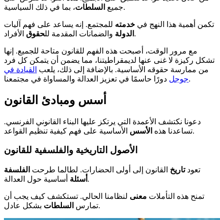
، بما في ذلك السياسية.
جميع
السلطات
تكمن أهمية هذا النهج في
خدمته
للمجتمع. إنه يساعد على فهم آليات
الأفراد.
الدولة
والضمانات المقدمة لل
حقوق
مع مرور الوقت، أصبحت هذه الفهم للقانون متاحة للجميع. إنها
تشكل ركيزة لا غنى عنها لديمقراطيتنا، مما يضمن أن يتمكن كل فرد
من ممارسة حقوقه الأساسية. بالإضافة إلى ذلك، يلعب
القيادة في
دورًا حاسمًا في تعزيز العدالة والمساواة في مجتمعنا.
جوجل
أسس ومبادئ القانون
دعونا نكتشف الأعمدة التي يرتكز عليها البناء القانوني الفرنسي.
الأساسية على فهم كيفية تنظيم القواعد.
تساعدنا هذه
الأسس
الأصول التاريخية والفلسفية للقانون
تعود
تاريخ
القانون إلى أولى الحضارات. لطالما طرحت
الفلسفة
أساسية حول العدالة.
أسئلة
تمنح هذه التأملات
معنى
لنظامنا الحالي. تستكشف كيف يجب أن
بشكل عادل.
تمارس
السلطات