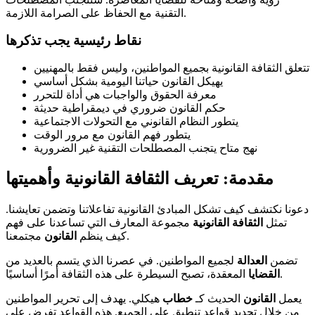
التقنية مع الحفاظ على الصرامة اللازمة.
نقاط رئيسية يجب تذكرها
تتعلق الثقافة القانونية بجميع المواطنين، وليس فقط بالمهنيين
يهيكل القانون حياتنا اليومية بشكل أساسي
معرفة الحقوق والواجبات هي أداة للتحرر
حكم القانون ضروري في ديمقراطية حديثة
يتطور النظام القانوني مع التحولات الاجتماعية
يتطور فهم القانون مع مرور الوقت
نهج متاح يتجنب المصطلحات التقنية غير الضرورية
مقدمة: تعريف الثقافة القانونية وأهميتها
دعونا نكتشف كيف تشكل المبادئ القانونية تفاعلاتنا وتضمن تعايشنا.
تمثل
الثقافة القانونية
مجموعة المعارف التي تساعدنا على فهم
مجتمعنا.
كيف ينظم
القانون
تضمن
العدالة
لجميع المواطنين. في عصرنا الذي يتسم بالعديد من
المعقدة، تصبح السيطرة على هذه الثقافة أمرًا أساسيًا.
القضايا
يعمل
القانون
الحديث كـ
خطاب
هيكلي. يهدف إلى تحرير المواطنين
من خلال تحديد قواعد تنطبق على الجميع. هذه القواعد تفرض على