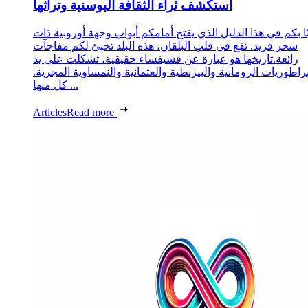
استكشف ثراء الثقافة البوسنية وتراثها
ا بكم في هذا الدليل الذي يفتح أمامكم أبواب وجهة أوروبية ذات
سحر فريد. تقع في قلب البلقان، هذه البلد تخبئ لكم مفاجآت
رائعة.تاريخها هو عبارة عن فسيفساء حقيقية، تشكلت على يد
براطوريات الرومانية والبيزنطية والعثمانية والنمساوية المجرية.
كل منها ...
Articles
Read more