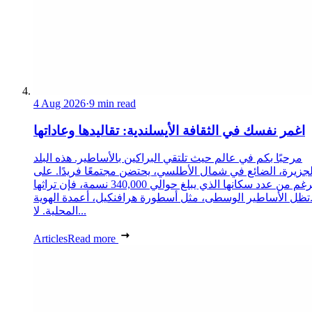
4 Aug 2026
·
9 min read
اغمر نفسك في الثقافة الأيسلندية: تقاليدها وعاداتها
مرحبًا بكم في عالم حيث تلتقي البراكين بالأساطير. هذه البلد
لجزيرة، الضائع في شمال الأطلسي، يحتضن مجتمعًا فريدًا. على
الرغم من عدد سكانها الذي يبلغ حوالي 340,000 نسمة، فإن تراثها
تظل الأساطير الوسطى، مثل أسطورة هرافنكيل، أعمدة الهوية
المحلية. لا...
Articles
Read more