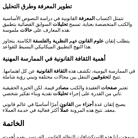
تطوير المعرفة وطرق التحليل
تتمثل اكتساب
المعرفة
القانونية في دراسة النصوص الأساسية
والكتب المتخصصة بعناية. تسمح
تحليلات
السوابق القضائية بتطبيق
ملموسة.
هذه المعارف على
حالات
يتطلب إتقان
علوم
القانون
فهم
النظرية
و
الفلسفة
الكامنة. يتجاوز
هذا النهج التطبيق الميكانيكي البسيط للقواعد.
أهمية الثقافة القانونية في الممارسة المهنية
في الممارسة اليومية، تكشف هذه
الثقافة القانونية
عن كل اهتمامها.
التنقل بين مجالات مختلفة وتبني رؤية شاملة.
تتيح لل
حقوقيين
تعتبر
صفحات
العقيدة والكتب
مصادر
قيمة. لكن الخبرة الحقيقية
نقدية وبناء تفكير شخصي.
تأتي من القدرة على إجراء
تحليلات
يصبح إتقان عدة
أجزاء
من
القانون
أمرًا أساسيًا في عالم قانوني
أكثر فعالية في خدمة العملاء.
معقد. تتيح هذه المرونة
عملًا
الخاتمة
سمحت لنا هذه الاستكشافات للنظام القانوني الفرنسي بفهم أهميته