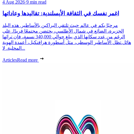
4 Aug 2026
·
9 min read
اغمر نفسك في الثقافة الأيسلندية: تقاليدها وعاداتها
مرحبًا بكم في عالم حيث تلتقي البراكين بالأساطير. هذه البلد
الجزيرة، الضائع في شمال الأطلسي، يحتضن مجتمعًا فريدًا. على
الرغم من عدد سكانها الذي يبلغ حوالي 340,000 نسمة، فإن تراثها
هائل.تظل الأساطير الوسطى، مثل أسطورة هرافنكيل، أعمدة الهوية
المحلية. لا...
Articles
Read more