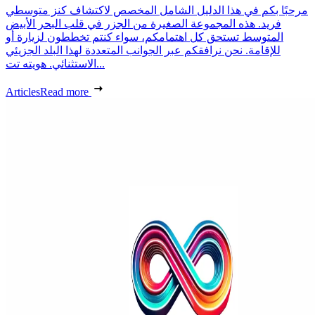
مرحبًا بكم في هذا الدليل الشامل المخصص لاكتشاف كنز متوسطي
فريد. هذه المجموعة الصغيرة من الجزر في قلب البحر الأبيض
المتوسط تستحق كل اهتمامكم، سواء كنتم تخططون لزيارة أو
للإقامة. نحن نرافقكم عبر الجوانب المتعددة لهذا البلد الجزيئي
الاستثنائي. هويته تت...
Articles
Read more