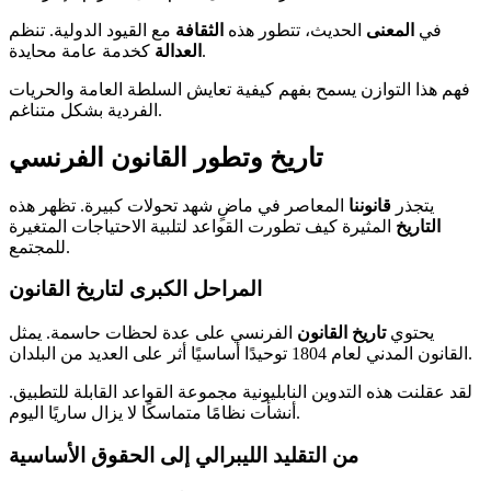
في
المعنى
الحديث، تتطور هذه
الثقافة
مع القيود الدولية. تنظم
كخدمة عامة محايدة.
العدالة
فهم هذا التوازن يسمح بفهم كيفية تعايش السلطة العامة والحريات
الفردية بشكل متناغم.
تاريخ وتطور القانون الفرنسي
يتجذر
قانوننا
المعاصر في ماضٍ شهد تحولات كبيرة. تظهر هذه
التاريخ
المثيرة كيف تطورت القواعد لتلبية الاحتياجات المتغيرة
للمجتمع.
المراحل الكبرى لتاريخ القانون
يحتوي
تاريخ
القانون
الفرنسي على عدة لحظات حاسمة. يمثل
القانون المدني لعام 1804 توحيدًا أساسيًا أثر على العديد من البلدان.
لقد عقلنت هذه التدوين النابليونية مجموعة القواعد القابلة للتطبيق.
أنشأت نظامًا متماسكًا لا يزال ساريًا اليوم.
من التقليد الليبرالي إلى الحقوق الأساسية