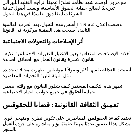
مع مرور الوقت، شهد نظامنا تطورًا عميقًا. تراجع التقليد الليبرالي
تدريجيًا لصالح حماية الحقوق الأساسية، ولعبت أصول ثقافة
الشركات أيضًا دورًا حاسمًا في هذا التحول.
وضعت إعلان عام 1789 أسس هذه التحول. بعد الحرب العالمية
.
الثانية، أصبحت هذه
القضية
مركزية في
قانوننا
أثر الإصلاحات والتحولات الاجتماعية
أخذت الإصلاحات المتعاقبة بعين الاعتبار التغيرات الاجتماعية. تكيف
العمل مع الحقائق الجديدة.
قانون
الأسرة و
قانون
أصبحت
العدالة
نفسها أكثر وصولاً للمواطنين. ظهرت مجالات جديدة
مثل البيئة لتلبية التحديات المعاصرة.
تظهر هذه التكيف المستمر كيف يتطور
القانون
مع
وقته
. يضمن
في جميع جوانب الحياة الاجتماعية.
حماية
الحقوق
تعميق الثقافة القانونية: قضايا للحقوقيين
تعتمد كفاءة
الحقوقيين
المعاصرين على تكوين نظري ومنهجي قوي.
يشكل هذا التعميق تحديًا مهنيًا حقيقيًا يؤثر مباشرة على جودة
العمل
المنجز.