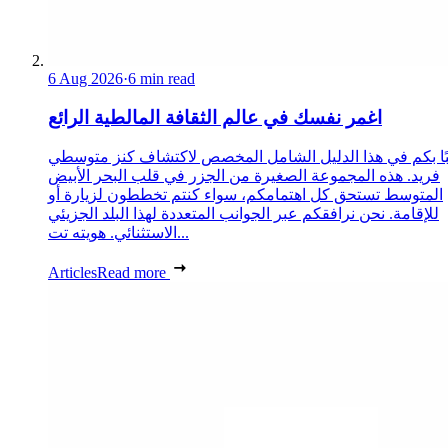
6 Aug 2026
·
6 min read
اغمر نفسك في عالم الثقافة المالطية الرائع
ًا بكم في هذا الدليل الشامل المخصص لاكتشاف كنز متوسطي
فريد. هذه المجموعة الصغيرة من الجزر في قلب البحر الأبيض
المتوسط تستحق كل اهتمامكم، سواء كنتم تخططون لزيارة أو
للإقامة. نحن نرافقكم عبر الجوانب المتعددة لهذا البلد الجزيئي
الاستثنائي. هويته تت...
Articles
Read more