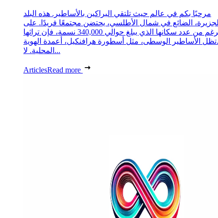
مرحبًا بكم في عالم حيث تلتقي البراكين بالأساطير. هذه البلد
لجزيرة، الضائع في شمال الأطلسي، يحتضن مجتمعًا فريدًا. على
الرغم من عدد سكانها الذي يبلغ حوالي 340,000 نسمة، فإن تراثها
تظل الأساطير الوسطى، مثل أسطورة هرافنكيل، أعمدة الهوية
المحلية. لا...
Articles
Read more