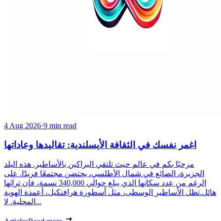
4 Aug 2026
·
9 min read
اغمر نفسك في الثقافة الأيسلندية: تقاليدها وعاداتها
مرحبًا بكم في عالم حيث تلتقي البراكين بالأساطير. هذه البلد
الجزيرة، الضائع في شمال الأطلسي، يحتضن مجتمعًا فريدًا. على
الرغم من عدد سكانها الذي يبلغ حوالي 340,000 نسمة، فإن تراثها
هائل.تظل الأساطير الوسطى، مثل أسطورة هرافنكيل، أعمدة الهوية
المحلية. لا...