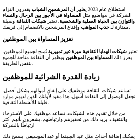
استطلاع عام 2023 يظهر أن
المرشحين الشباب
يقدرون التزام
الشركة في مواضيع مثل
المساواة في الأجور بين الرجال والنساء
و
التوازن بين الحياة العملية والشخصية
. تعتبر
شيكات الثقافة
وسيلة
وإقناع المرشحين بالانضمام إلى فريقك.
ممتازة لـ
جذب المواهب
تعزيز المساواة بين الموظفين
تعتبر
شيكات الهدايا الثقافية
ميزة غير تمييزية
تُمنح لجميع الموظفين.
يعزز ذلك
المساواة بين الموظفين
ويظهر أن الثقافة متاحة للجميع
بنفس الطريقة.
زيادة القدرة الشرائية للموظفين
تساعد شيكات الثقافة موظفيك على إنفاق أموالهم بشكل أفضل.
تجعل الوصول إلى الثقافة أسهل. هذا مفيد لأولئك الذين لديهم موارد
قليلة للأنشطة الثقافية.
من خلال تقديم هذه الشيكات، تساعد موظفيك على الاسترخاء
والتثقيف. يزيد ذلك من تحفيزهم وارتباطهم. يشعرون بأنهم أكثر
ارتباطًا بالشركة.
يمكنك إضافة أحداث مثل عيد السينما أو عيد الموسيقى. يسمح ذلك