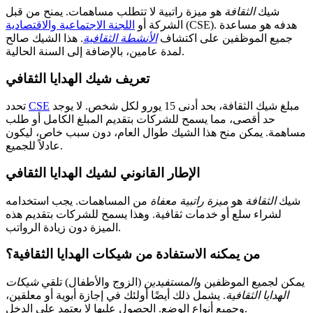
شيك
الثقافة
هو ميزة راتبية لا تتطلب مساهمات. يمنح من قبل
(CSE). هدفه هو مساعدة
الشركة أو
اللجنة الاجتماعية والاقتصادية
جميع الموظفين على اكتشاف
الأنشطة الثقافية
. هذا الشيك صالح
لمدة عامين، بالإضافة إلى السنة الحالية.
تعريف شيك الهدايا الثقافي
مبلغ شيك الثقافة، بحد أدنى 15 يورو لكل شخص. لا يوجد
CSE
تحدد
حد أقصى، مما يسمح للشركات بتقديم المبلغ الكامل أو طلب
مساهمة. يمكن منح هذا الشيك طوال العام، دون سبب خاص، ليكون
عادلاً للجميع.
الإطار القانوني لشيك الهدايا الثقافي
شيك
الثقافة
هو
ميزة راتبية معفاة
من المساهمات. يجب استخدامه
لشراء سلع أو خدمات ثقافية. وهذا يسمح للشركات بتقديم هذه
الميزة دون زيادة الرواتب.
من يمكنه الاستفادة من شيكات الهدايا الثقافية؟
يمكن لجميع الموظفين و
المستفيدين
(الزوج والأطفال) تلقي
شيكات
الهدايا الثقافية
. يشمل ذلك أيضًا أولئك في إجازة أبوية أو معلقين،
وجميع أنواع الوضع. الحصول عليها لا يعتمد على الدخل.