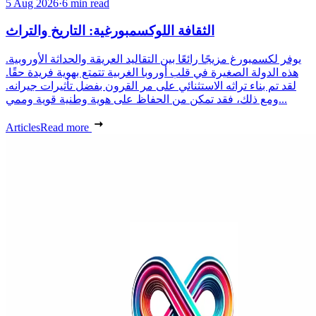
5 Aug 2026
·
6 min read
الثقافة اللوكسمبورغية: التاريخ والتراث
يوفر لكسمبورغ مزيجًا رائعًا بين التقاليد العريقة والحداثة الأوروبية.
هذه الدولة الصغيرة في قلب أوروبا الغربية تتمتع بهوية فريدة حقًا.
لقد تم بناء تراثه الاستثنائي على مر القرون بفضل تأثيرات جيرانه.
ومع ذلك، فقد تمكن من الحفاظ على هوية وطنية قوية وممي...
Articles
Read more