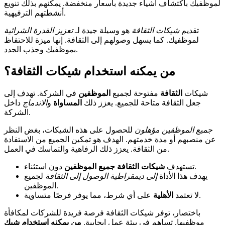
لموظفيك باكتشاف أشياء جديدة بأسعار منخفضة. يمكنهم بذلك تنويع
أنشطتهم الترفيهية.
تقديم
شيكات الثقافة
هو وسيلة جيدة لـ
تعزيز القدرة الشرائية
لموظفيك. كما يسهل وصولهم إلى الثقافة. إنها ميزة للاحتفاظ
بموظفيك وجذب الجدد.
من يمكنه استخدام شيكات الثقافة؟
شيكات
الثقافة
مفتوحة لجميع
الموظفين
في الشركة. تهدف إلى
جعل الثقافة متاحة للجميع. يعزز ذلك
المساواة
و
الاندماج
داخل
الشركة.
جميع الموظفين مؤهلون
للحصول على هذه الشيكات، بغض النظر
عن منصبهم أو مدة خدمتهم. الهدف هو تمكين الجميع من الاستفادة
من الثقافة. يعزز ذلك الرفاهية والتماسك في العمل.
دون استثناء.
تستهدف
شيكات الثقافة
جميع الموظفين
يهدف هذا الأداة
إلى ديمقراطية الوصول إلى الثقافة
لجميع
الموظفين.
على أي شرط، مما يوفر فرصًا متساوية.
لا تعتمد
الأهلية
باختصار، توفر شيكات الثقافة فرصة فريدة للشركات لمكافأة
موظفيها. تساهم في بيئة عمل إيجابية.
من يمكنه استخدام شيك