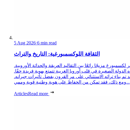
5 Aug 2026
·
6 min read
الثقافة اللوكسمبورغية: التاريخ والتراث
 لكسمبورغ مزيجًا رائعًا بين التقاليد العريقة والحداثة الأوروبية.
 الدولة الصغيرة في قلب أوروبا الغربية تتمتع بهوية فريدة حقًا.
د تم بناء تراثه الاستثنائي على مر القرون بفضل تأثيرات جيرانه.
ومع ذلك، فقد تمكن من الحفاظ على هوية وطنية قوية وممي...
Articles
Read more