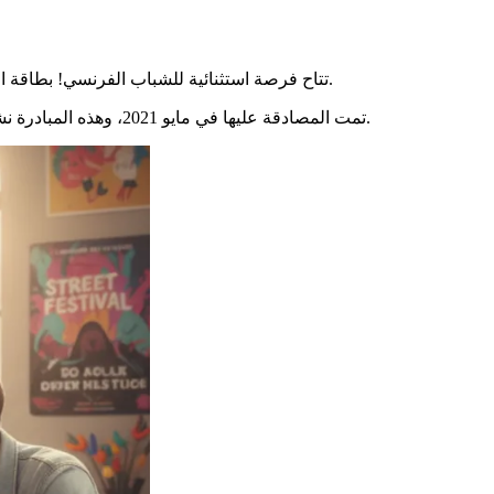
تفتح أبواب عالم ثقافي ضخم. هذا النظام الحكومي يحول فعليًا الوصول إلى الأعمال والتجارب لجيل كامل.
تتاح فرصة استثنائية للشباب الفرنسي! بطاقة ا
تمت المصادقة عليها في مايو 2021، وهذه المبادرة نشأت من وعد انتخابي. تم اختبارها أولاً في عدة دوائر قبل نشرها في جميع أنحاء البلاد. هدفها واضح: جعل استهلاك الثقافة أكثر بساطة وسهولة.