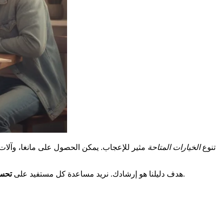
تنوع
الخيارات المتاحة
مثير للإعجاب. يمكن الحصول على مانغا، وآلات 
لتجربة يومية غنية. هذا البرنامج، الذي يزداد شعبية، ينشط أيضًا المحادثات على وسائل التواصل الاجتماعي حول ممارسات الشباب.
هدف دليلنا هو إرشادك. نريد مساعدة كل مستفيد على
تحس