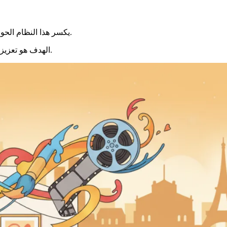
يكسر هذا النظام الحواجز الاقتصادية والجغرافية. يتيح لكل مستفيد بناء مساره الفني الخاص.
عوالم لم يكونوا ليتعرفوا عليها أبدًا.
الهدف هو تعزيز