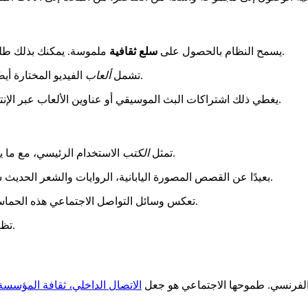
لاستلامها في المتجر.
يسمح النظام بالحصول على
سلع ثقافية
ملموسة. يمكنك بذلك ط
الفيديو المختارة أيضًا هذه الفئة. بالنسبة للخدمات عبر الإنترنت، ينطبق حد قدره 100 يورو.
تشمل
ألعاب
يغطي ذلك اشتراكات البث الموسيقي أو عناوين الألعاب عبر الإنترنت المؤهلة. يوفر ذلك توازنًا بين الملكية الملموسة والوصول الرقمي.
.
تمثل
الكتب
الاستخدام الرئيسي، مع ما يقرب من 700,000 حجز. تشكل المان
بعيدًا عن القصص المصورة اليابانية، الروايات والشعر الحديث شائعان. الاستثمار في آلة موسيقية يسمح بتطوير مهارة فنية مستدامة.
مقتنياتهم، مما يخلق مجتمعًا نشطًا.
تعكس وسائل التواصل الاجتماعي هذه الحماس
تظهر الإحصائيات تنوعًا: 37% من مشتري المانغا يشترون أيضًا كتبًا أخرى.
 الفرنسي. طموحها الاجتماعي هو جعل
الاتصال الداخلي، ثقافة المؤسسة، 