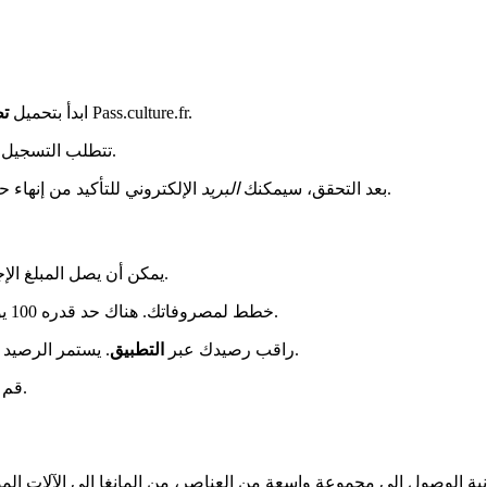
من المتاجر الرسمية. البديل هو الموقع الإلكتروني Pass.culture.fr.
ابدأ بتحميل
تط
تتطلب التسجيل تقديم ملف يتضمن بطاقة هوية وإثبات سكن. هذه الخطوة تؤكد أهليتك.
الإلكتروني للتأكيد من إنهاء حسابك. لأي صعوبة، تساعد الأسئلة الشائعة الرسمية في تأمين وصولك.
بعد التحقق، سيمكنك
البريد
. يُمنح لمن هم في سن 17 و18، مع مكافأة محتملة.
يمكن أن يصل المبلغ الإ
خطط لمصروفاتك. هناك حد قدره 100 يورو للخدمات الرقمية. امزج بين السلع المادية والخدمات عبر الإنترنت.
. يستمر الرصيد لمدة ثلاث سنوات بعد بلوغ السن القانونية. احتفظ بتأكيداتك عبر البريد.
راقب رصيدك عبر
التطبيق
قم بتفعيل تحديد الموقع الجغرافي في التطبيق للعثور على عروض محلية.