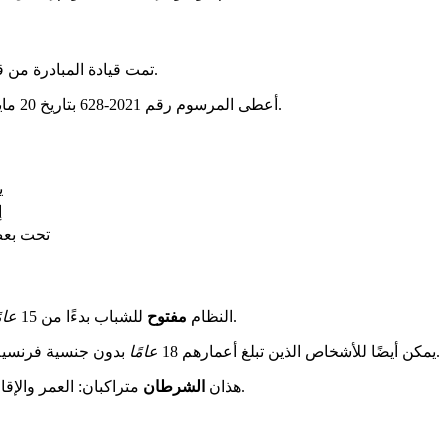
تمت قيادة المبادرة من قبل الرئيس إيمانويل ماكرون. تم اختبارها في عدة دوائر منذ عام 2018.
قواعد العمل.
أعطى المرسوم رقم 2021-628 بتاريخ 20 مايو 2021 إطارًا قويًا لهذا المشروع. هذا النص الرسمي
ي
إ
تحت بعض
. يجب أن يقيموا في فرنسا، سواء في البر الرئيسي أو ما وراء البحار.
النظام
مفتوح
للشباب بدءًا من 15
عام
بدون جنسية فرنسية الاستفادة منه. الشرط هو أن يعيشوا في فرنسا لمدة عام على الأقل.
يمكن أيضًا للأشخاص الذين تبلغ أعمارهم 18
عامًا
متراكبان: العمر والإقامة. كان النجاح فوريًا مع ما يقرب من 300,000 تسجيل في ثلاثة أسابيع.
هذان
الشرطان