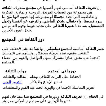
إن
تعريف الثقافة
أساسي لفهم أهميتها في
مجتمع
متحرك.
الثقافة
هي مجموعة من الصفات الفريدة، الروحية والمادية، الفكرية
والعاطفية، التي تحدد
مجتمعًا
أو مجموعة. إنها حيوية لأنها تتيح لنا
سرد قصصنا
، و
الاحتفال
، و
تذكر الماضي
، و
الترفيه عن أنفسنا
و
تخيل
المستقبل
. تساعدنا
تعبيرنا الثقافي
على تحديد هويتنا وفهم العالم من
خلال عيون الآخرين.
دور الثقافة في المجتمع
تعتبر
الثقافة
أساسية لمجتمع
ديناميكي
. إنها
تساعد على الحفاظ على
التقاليد ونقلها
،
تعزز الإبداع والابتكار
، و
تساهم في التماسك
الاجتماعي
. تخلق إطارًا مشتركًا يسهل التواصل والفهم بين أعضاء
المجتمع.
دورها في المجتمع
جوانب الثقافة
الحفاظ على التراث الثقافي ونقله
التقاليد والعادات
تحفيز
الإبداع
والابتكار
التعبير الفني
تعزيز التماسك الاجتماعي والهوية الجماعية
القيم والمعتقدات
في
الختام
، إن
تعريف الثقافة
ودورها في
المجتمع
هما مفتاحان لفهم
تأثيرها الإيجابي على مجتمع ديناميكي ومزدهر.