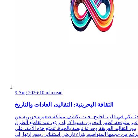
9 Aug 2026
·
10 min read
الثقافة البحرينية: التقاليد، العادات والتاريخ
ًا بكم في قلب الخليج، حيث يكشف مملكة صغيرة جزيرية عن
غير متوقعة. تُظهر البحرين نفسها كـ بلد رائع، عند تقاطع الطرق
بين التقاليد العريقة وحداثة نابضة بالحياة. تتمتع هذه الأمة، على