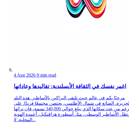
4 Aug 2026
·
9 min read
اغمر نفسك في الثقافة الأيسلندية: تقاليدها وعاداتها
مرحبًا بكم في عالم حيث تلتقي البراكين بالأساطير. هذه البلد
لجزيرة، الضائع في شمال الأطلسي، يحتضن مجتمعًا فريدًا. على
الرغم من عدد سكانها الذي يبلغ حوالي 340,000 نسمة، فإن تراثها
تظل الأساطير الوسطى، مثل أسطورة هرافنكيل، أعمدة الهوية
المحلية. لا...