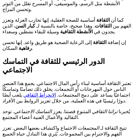
الأنشطة مثل الرسم، والموسيقى، أو المسرح تقلل من التوتر
وتحسن المزاج.
كما أن
الثقافة
أساسية للصحة العقلية. إنها تحارب العزلة وتعزز
الفهم بين
الثقافات
. وهذا صحيح، خاصة بالنسبة لـ
كبار السن
، الذين
وسيلة للبقاء نشطين وسعداء.
يجدون في
الأنشطة الثقافية
إن إضافة
الثقافة
إلى الرعاية الصحية هو طريق واعد. إنها تحسن
السكان.
رفاهية
الدور الرئيسي للثقافة في التماسك
الاجتماعي
تعتبر الثقافة أساسية لبناء رأس المال الاجتماعي. يجمع هذا العنصر
الناس حول المهرجانات أو التجمعات. يخلق ذلك تضامنًا وتماسكًا
اجتماعيًا يساعد على دمج المجتمعات.
الانخراط الثقافي
يلعب أيضًا
دورًا رئيسيًا في هذه العملية، من خلال تعزيز الروابط بين الأفراد.
يُخبرنا
تراثنا الثقافي
المتنوع قصتنا. يعزز
التماسك الاجتماعي
. توحد
التقاليد والأعمال الفنية أعضاء المجتمع.
تتيح الثقافة لـ
المجتمعات
الاجتماع واكتشاف بعضها البعض. تعزز
الفهم والاحترام بين المجموعات. يُثري هذا التبادل حياة الجميع