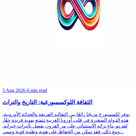
5 Aug 2026
·
6 min read
الثقافة اللوكسمبورغية: التاريخ والتراث
يوفر لكسمبورغ مزيجًا رائعًا بين التقاليد العريقة والحداثة الأوروبية.
هذه الدولة الصغيرة في قلب أوروبا الغربية تتمتع بهوية فريدة حقًا.
لقد تم بناء تراثه الاستثنائي على مر القرون بفضل تأثيرات جيرانه.
ومع ذلك، فقد تمكن من الحفاظ على هوية وطنية قوية وممي...