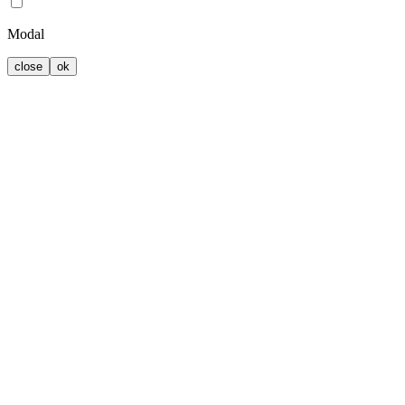
Modal
close
ok