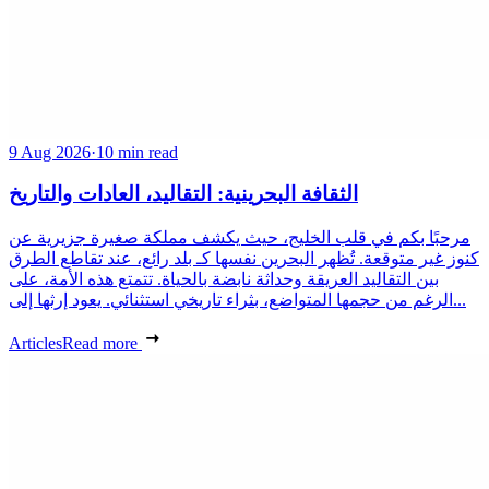
9 Aug 2026
·
10 min read
الثقافة البحرينية: التقاليد، العادات والتاريخ
مرحبًا بكم في قلب الخليج، حيث يكشف مملكة صغيرة جزيرية عن
كنوز غير متوقعة. تُظهر البحرين نفسها كـ بلد رائع، عند تقاطع الطرق
بين التقاليد العريقة وحداثة نابضة بالحياة. تتمتع هذه الأمة، على
الرغم من حجمها المتواضع، بثراء تاريخي استثنائي. يعود إرثها إلى...
Articles
Read more