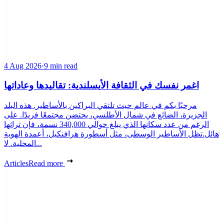
4 Aug 2026
·
9 min read
اغمر نفسك في الثقافة الأيسلندية: تقاليدها وعاداتها
مرحبًا بكم في عالم حيث تلتقي البراكين بالأساطير. هذه البلد
الجزيرة، الضائع في شمال الأطلسي، يحتضن مجتمعًا فريدًا. على
الرغم من عدد سكانها الذي يبلغ حوالي 340,000 نسمة، فإن تراثها
هائل.تظل الأساطير الوسطى، مثل أسطورة هرافنكيل، أعمدة الهوية
المحلية. لا...
Articles
Read more