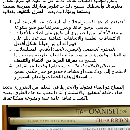
يمكن للجميع اكتساب ثقافة عامة. كل ما عليك هو تنويع مصادر
معلوماتك وأنشطتك. يسمح ذلك ب
تطوير معارفك بطريقة بسيطة
بفعالية:
وممتعة يوميًا
. إليك بعض
الطرق للتثقيف
القراءة
: قراءة الكتب، المجلات أو المقالات عبر الإنترنت أمر
أساسي. يوسع آفاقنا ويعزز معرفتنا بمواضيع متنوعة.
متابعة الأخبار
: من الضروري أن نكون على اطلاع بالأحداث،
الاكتشافات العلمية والاتجاهات الثقافية. يساعدنا ذلك على
.
فهم العالم من حولنا بشكل أفضل
المحتوى السمعي والبصري الجيد
: الأفلام، المسلسلات،
الوثائقيات وفيديوهات يوتيوب مثالية للتعلم بطريقة ممتعة. إنها
.
تسمح ب
معرفة المزيد من الأشياء والتثقيف
استغلال الأوقات الضائعة
: استخدام الوقت الحر لقراءة،
الاستماع إلى بودكاست أو مشاهدة فيديو هو خيار حكيم. يسمح
.
ب
استغلال هذه اللحظات والتعلم باستمرار
المفتاح هو البقاء فضولياً والانخراط في التعلم. من الضروري تحديد
أهداف
قابلة للتحقيق
والاستمتاع أثناء التعلم. مع هذه الطرق، يصبح
اكتساب ثقافة عامة غنية ومتنوعة ممكنًا تمامًا.