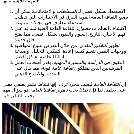
المهمة للاهتمام بها:
الاستعداد بشكل أفضل لـ
المسابقات
والامتحانات: يمكن أن
تصنع الثقافة العامة القوية الفرق في الاختبارات التي تتطلب
استدعاء معارف في مجالات متنوعة.
اكتشاف العالم ب
فضول
: الثقافة العامة الغنية تساعد على
فهم الأخبار، التاريخ، العلوم والفنون بشكل أفضل، مما يفتح
آفاق جديدة.
تطوير
التفكير النقدي
: من خلال التعرض لتنوع المواضيع
ووجهات النظر، نتعلم كيفية إعادة التفكير، التحليل، وصياغة
آرائنا الخاصة بشكل أفضل.
التفوق في
الدراسة
و
المسيرة المهنية
: يقدر أصحاب العمل
المرشحين الذين يمتلكون
ثقافة عامة
قوية، مما يدل على
التعددية والانفتاح الذهني.
إن
الثقافة العامة
ليست مجرد ترف. إنها نشاط مثمر يضفي معنى
على تعلمنا. لذا فإن
لماذا يجب تطوير ثقافتنا العامة
هو سؤال مهم
يجب التفكير فيه.