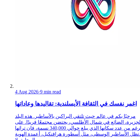
4 Aug 2026
·
9 min read
اغمر نفسك في الثقافة الأيسلندية: تقاليدها وعاداتها
مرحبًا بكم في عالم حيث تلتقي البراكين بالأساطير. هذه البلد
لجزيرة، الضائع في شمال الأطلسي، يحتضن مجتمعًا فريدًا. على
الرغم من عدد سكانها الذي يبلغ حوالي 340,000 نسمة، فإن تراثها
تظل الأساطير الوسطى، مثل أسطورة هرافنكيل، أعمدة الهوية
المحلية. لا...