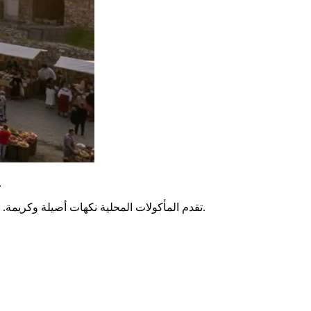
الفريدة بعدة جوانب أساسية. تستخدم لغتها الأبجدية المزدوجة، 
تقدم المأكولات المحلية نكهات أصيلة وكريمة. لقد ترك الفن الديني الأرثوذكسي بصمة عميقة على الهوية الوطنية. إن اكتشاف هذه الفسيفساء يسمح بفهم روح شعب معروف بكرم ضيافته.