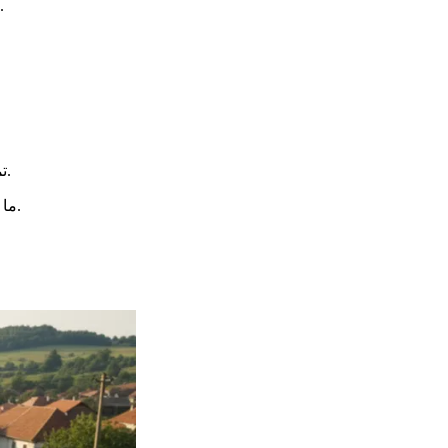
في السنة في 7 يناير. تعزز هذه المناسبات الروابط العائلية من خلال ممارسات قديمة.
. تنتمي اللغة الصربية إلى عائلة اللغات السلافية، وتشارك بعض التشابهات مع الروسية والتشيكية.
ت
ما يجعل هذه اللغة مثيرة للاهتمام بشكل خاص هو نظام الكتابة المزدوج. تستخدم الأبجديتين السيريلية واللاتينية في آن واحد، وهو أمر نادر عالميًا.