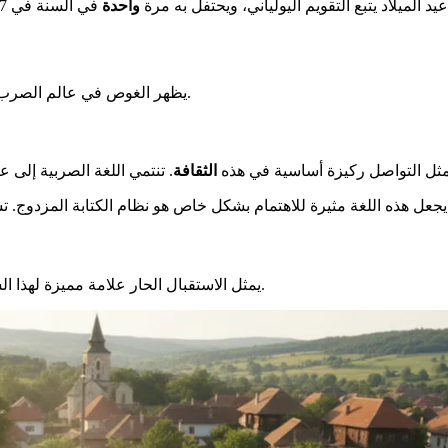
عيد الميلاد يتبع التقويم اليولياني، ويحتفل به مرة
واحدة
يظهر الغوص في عالم الصرب كنوزًا لغوية وطهي فريدة. يتيح لك هذا الاستكشاف فهم جوهر هويتهم.
مثل التواصل ركيزة أساسية في هذه
الثقافة
يمثل الاستقبال الحار علامة مميزة لهذا الشعب. يحرص السكان على جعل الزوار يشعرون بالراحة فور وصولهم.