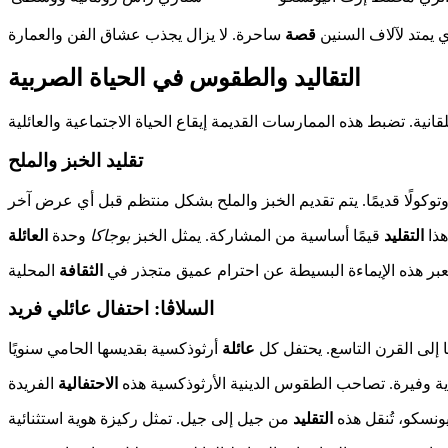
ذي يمتد لآلاف السنين
قصة
التقاليد والطقوس في الحياة الصربية
تقليد الخبز والملح
هذا
التقليد
قيمًا أساسية من المشاركة. يمثل الخبز
بوجاكا
وحدة
العائلة
 تعبر هذه الإيماءة البسيطة عن احترام عميق متجذر في
الثقافة
السلاڤا: احتفال عائلي فريد
 إلى القرن التاسع. يحتفل كل
عائلة
دية وفيرة. تصاحب الطقوس الدينية الأرثوذكسية هذه
الاحتفالية
ونسكو، تُنقل هذه
التقليد