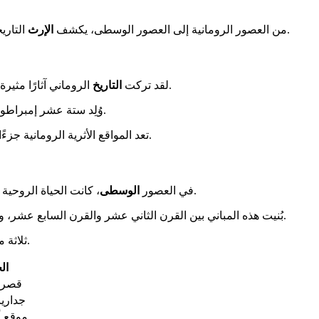
التاريخي عن تأثيرات متعددة. لقد شهدت هذه الأرض مرور حضارات عظيمة.
من العصور الرومانية إلى العصور الوسطى، يكشف
الإرث
الروماني آثارًا مثيرة للإعجاب. قصر فيليكس روموليانا مدرج في التراث العالمي لليونسكو.
لقد تركت
التاريخ
وُلِد ستة عشر إمبراطورًا رومانيًا على هذه الأراضي. كانت هذه المنطقة حاسمة للإمبراطورية.
العالم بأسره.
تعد المواقع الأثرية الرومانية جزء
. أصبحت الأديرة الأرثوذكسية مراكز ثقافية رئيسية.
في العصور
الوسطى
، كانت الحياة الروحية
بُنيت هذه المباني بين القرن الثاني عشر والقرن السابع عشر، وهي محفوظة بشكل ملحوظ. تُعتبر جدارياتها من بين الأجمل في أوروبا.
فنيًا وروحيًا استثنائيًا.
ثلاثة 
ال
قصر 
جداريا
موقع أ