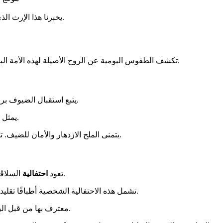
ساحرة. لا يزال يجذب عشاق الفن والعمارة.
يخبرنا هذا الإرث ال
تكشف الطقوس اليومية عن الروح الأصيلة لهذه الأمة البلقانية. تضبط هذه الممارسات القديمة إيقاع الحياة الاجتماعية والعائلية.
يتبع استقبال الضيوف بروتوكولًا قديمًا. يتم تقديم الخبز والملح بشكل منتظم قبل أي عرض آخر.
.
يمثل 
المحلية.
يتمنى الملح الازدهار والأمان للضيف.
أرثوذكسية بقديسها الحامي سنويًا.
تعود
احتفالية
السلاڤا
الفريدة.
تشمل هذه الاحتفالية الشخصية أطباقًا تقلي
من جيل إلى جيل. تمثل ركيزة هوية استثنائية.
معترف بها من قبل الي