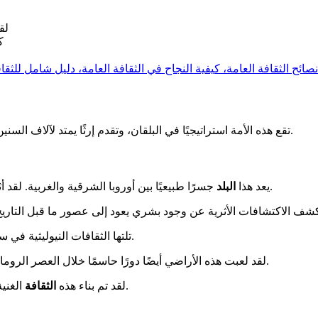
لق
ك
نصائح الثقافة العامة، كيفية النجاح في الثقافة العامة، دليل شامل للثقاف
.
تقع هذه الأمة استراتيجيًا في البلقان، وتقدم إرثًا يمتد لآلاف السن
المضطرب منذ أولى الحضارات.
يعد هذا
البلد
جسرًا طبيعيًا بين أوروبا الشرقية والغربية. لق
تلتها الثقافات النيوليثية في ستاركيفو وفينتشا. ازدهرت هذه المجتمعات القديمة بفضل النهر الحيوي.
لقد لعبت هذه الأراضي أيضًا دورًا حاسمًا خلال العصر الروماني. لقد جرت العديد من المعارك الحاسمة على هذه الأراضي الحدودية.
الغنية على أسس متعددة. ساهمت كل فترة تاريخية في تشكيل هوية فريدة.
لقد تم بناء هذه
الثقافة