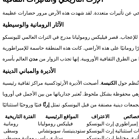
الآثار الرومانية والوسيطية
ًا من الطرق الثقافية الأوروبية. إنها تجذب الزوار من
مدن
الأديرة والمباني الدينية
 تُنظم حول
الكنيسة
مجمعات دينية مصنفة من قبل اليونسكو. تمثل
إرثًا
خصائص
الاعتراف
المواقع الرئيسية
الفترة التاريخية
إمبراطوري
إرث اليونسكو
فيليكس روموليانا
رومانية
ت استثنائية
إرث اليونسكو
ستودينيتسا، سوبوتشاني
وسطى
ثري مختلط
إرث اليونسكو
ستاري راس
رومانية ووسطى