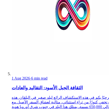
1 Aug 2026
·
6 min read
الثقافة الجبل الأسود: التقاليد والعادات
حبًا بكم في هذه الاستكشاف الرائع لبلد صغير في البلقان. هذه
 تخفي كنوزًا من ثراء استثنائي، مثالية لعشاق السفر الأصيل.مع
حوالي 650,000 نسمة، يمتلك هذا البلد في جنوب شرق أوروبا هوية