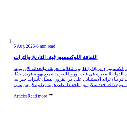
5 Aug 2026
·
6 min read
الثقافة اللوكسمبورغية: التاريخ والتراث
 لكسمبورغ مزيجًا رائعًا بين التقاليد العريقة والحداثة الأوروبية.
 الدولة الصغيرة في قلب أوروبا الغربية تتمتع بهوية فريدة حقًا.
د تم بناء تراثه الاستثنائي على مر القرون بفضل تأثيرات جيرانه.
ومع ذلك، فقد تمكن من الحفاظ على هوية وطنية قوية وممي...
Articles
Read more