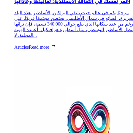
اغمر نفسك في الثقافة الأيسلندية: تقاليدها وعاداتها
مرحبًا بكم في عالم حيث تلتقي البراكين بالأساطير. هذه البلد
لجزيرة، الضائع في شمال الأطلسي، يحتضن مجتمعًا فريدًا. على
الرغم من عدد سكانها الذي يبلغ حوالي 340,000 نسمة، فإن تراثها
تظل الأساطير الوسطى، مثل أسطورة هرافنكيل، أعمدة الهوية
المحلية. لا...
Articles
Read more