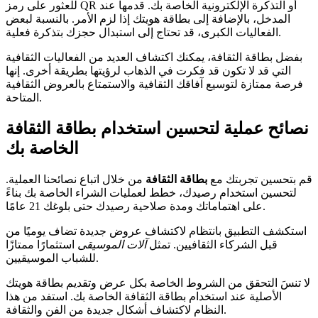
للعثور على رمز QR أو التذكرة الإلكترونية الخاصة بك. قدمها عند
المدخل، بالإضافة إلى بطاقة هويتك إذا لزم الأمر. بالنسبة لبعض
الفعاليات الكبرى، قد تحتاج إلى استبدال حجزك بتذكرة فعلية.
بفضل بطاقة الثقافة، يمكنك اكتشاف العديد من الفعاليات الثقافية
التي قد لا تكون قد فكرت في الذهاب لرؤيتها بطريقة أخرى. إنها
فرصة ممتازة لتوسيع آفاقك الثقافية والاستمتاع بالعروض الثقافية
المتاحة.
نصائح عملية لتحسين استخدام بطاقة الثقافة
الخاصة بك
قم بتحسين تجربتك مع
بطاقة الثقافة
من خلال اتباع نصائحنا العملية.
لتحسين استخدام رصيدك، خطط لعمليات الشراء الخاصة بك بناءً
على اهتماماتك ومدة صلاحية رصيدك حتى بلوغك 21 عامًا.
استكشف التطبيق بانتظام لاكتشاف عروض جديدة تضاف يوميًا من
قبل الشركاء الثقافيين. تمثل
آلات الموسيقى
استثمارًا ممتازًا
للشباب الموسيقيين.
لا تنسَ التحقق من الشروط الخاصة بكل عرض وتقديم بطاقة هويتك
الأصلية عند استخدام بطاقة الثقافة الخاصة بك. استفد من هذا
النظام لاكتشاف أشكال جديدة من الفن والثقافة.