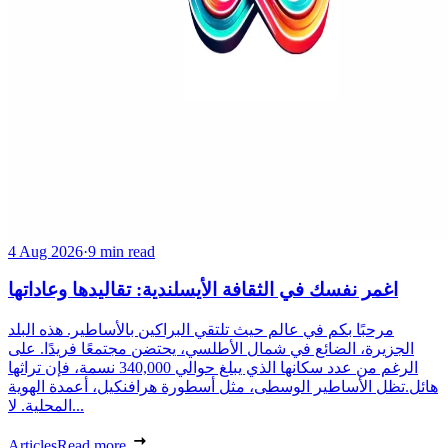
4 Aug 2026
·
9 min read
اغمر نفسك في الثقافة الأيسلندية: تقاليدها وعاداتها
مرحبًا بكم في عالم حيث تلتقي البراكين بالأساطير. هذه البلد
الجزيرة، الضائع في شمال الأطلسي، يحتضن مجتمعًا فريدًا. على
الرغم من عدد سكانها الذي يبلغ حوالي 340,000 نسمة، فإن تراثها
هائل.تظل الأساطير الوسطى، مثل أسطورة هرافنكيل، أعمدة الهوية
المحلية. لا...
Articles
Read more