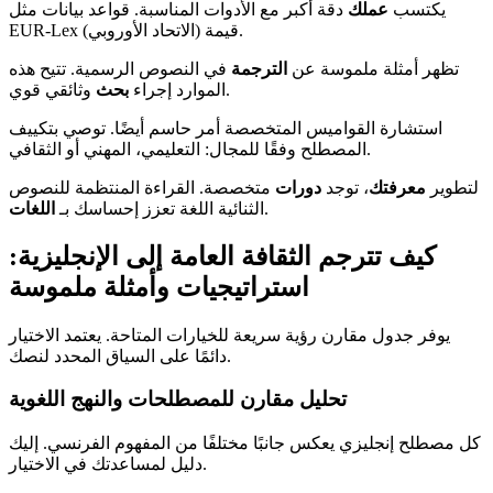
يكتسب
عملك
دقة أكبر مع الأدوات المناسبة. قواعد بيانات مثل
EUR-Lex (الاتحاد الأوروبي) قيمة.
تظهر أمثلة ملموسة عن
الترجمة
في النصوص الرسمية. تتيح هذه
وثائقي قوي.
الموارد إجراء
بحث
استشارة القواميس المتخصصة أمر حاسم أيضًا. توصي بتكييف
المصطلح وفقًا للمجال: التعليمي، المهني أو الثقافي.
لتطوير
معرفتك
، توجد
دورات
متخصصة. القراءة المنتظمة للنصوص
.
الثنائية اللغة تعزز إحساسك بـ
اللغات
كيف تترجم الثقافة العامة إلى الإنجليزية:
استراتيجيات وأمثلة ملموسة
يوفر جدول مقارن رؤية سريعة للخيارات المتاحة. يعتمد الاختيار
دائمًا على السياق المحدد لنصك.
تحليل مقارن للمصطلحات والنهج اللغوية
كل مصطلح إنجليزي يعكس جانبًا مختلفًا من المفهوم الفرنسي. إليك
دليل لمساعدتك في الاختيار.