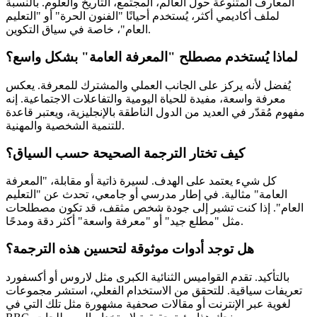
المعارف المتنوعة حول العالم، المجتمع، التاريخ والعلوم. بالنسبة
لملف أكاديمي أكثر، يُستخدم أحيانًا "الفنون الحرة" أو "التعليم
العام"، خاصة في سياق التكوين.
لماذا يُستخدم مصطلح "المعرفة العامة" بشكل واسع؟
يُفضل لأنه يركز على الجانب العملي والمشترك للمعرفة. يعكس
معرفة واسعة، مفيدة للحياة اليومية والتفاعلات الاجتماعية. إنه
مفهوم مُقدّر في العديد من الدول الناطقة بالإنجليزية، ويعتبر قاعدة
للتنمية الشخصية والمهنية.
كيف تختار الترجمة الصحيحة حسب السياق؟
كل شيء يعتمد على الهدف. لسيرة ذاتية أو مقابلة، "المعرفة
العامة" مثالية. في إطار مدرسي أو جامعي، تحدث عن "التعليم
العام". إذا كنت تشير إلى جودة شخص مثقف، قد تكون مصطلحات
مثل "مطلع جيد" أو "معرفة واسعة" أكثر دقة ومدحًا.
هل توجد أدوات موثوقة لتحسين هذه الترجمة؟
بالتأكيد. تقدم القواميس الثنائية الكبرى مثل لاروس أو أكسفورد
تعريفات سياقية. للتحقق من الاستخدام الفعلي، استشر مجموعات
لغوية عبر الإنترنت أو مقالات صحفية مشهورة مثل تلك التي في