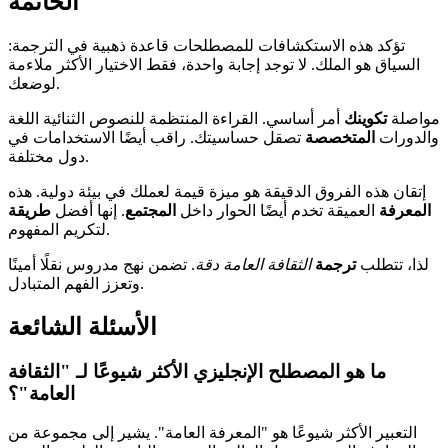
الخاتمة
تؤكد هذه الاستكشافات للمصطلحات قاعدة ذهبية في الترجمة:
السياق هو الملك. لا توجد إجابة واحدة، فقط الاختيار الأكثر ملاءمة
لوضعك.
مواصلة
تكوينك
أمر أساسي. القراءة المنتظمة للنصوص الثنائية اللغة
والدورات
المتخصصة
تصقل حساسيتك. راقب أيضًا الاستخدامات في
دول مختلفة.
إتقان هذه الفروق الدقيقة هو ميزة قيمة لعملك في بيئة دولية. هذه
المعرفة
العميقة تخدم أيضًا الحوار داخل
المجتمع
. إنها أفضل
طريقة
لتكريم المفهوم.
لذا، تتطلب
ترجمة
الثقافة العامة
دقة
. تضمن نهج مدروس نقلًا أمينًا
وتعزز الفهم المتبادل.
الأسئلة الشائعة
ما هو المصطلح الإنجليزي الأكثر شيوعًا لـ "الثقافة
العامة"؟
التعبير الأكثر شيوعًا هو "المعرفة العامة". يشير إلى مجموعة من