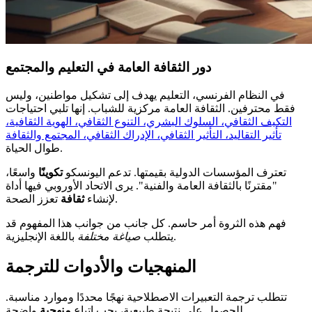
دور الثقافة العامة في التعليم والمجتمع
في النظام الفرنسي، التعليم يهدف إلى تشكيل مواطنين، وليس
فقط محترفين. الثقافة العامة مركزية للشباب. إنها تلبي احتياجات
التكيف الثقافي، السلوك البشري، التنوع الثقافي، الهوية الثقافية،
تأثير التقاليد، التأثير الثقافي، الإدراك الثقافي، المجتمع والثقافة
طوال الحياة.
تعترف المؤسسات الدولية بقيمتها. تدعم اليونسكو
تكوينًا
واسعًا،
"مقترنًا بالثقافة العامة والفنية". يرى الاتحاد الأوروبي فيها أداة
تعزز الصحة.
لإنشاء
ثقافة
فهم هذه الثروة أمر حاسم. كل جانب من جوانب هذا المفهوم قد
باللغة الإنجليزية.
يتطلب
صياغة مختلفة
المنهجيات والأدوات للترجمة
تتطلب ترجمة التعبيرات الاصطلاحية نهجًا محددًا وموارد مناسبة.
واضحة.
للحصول على نتيجة طبيعية، يجب اتباع
منهجية