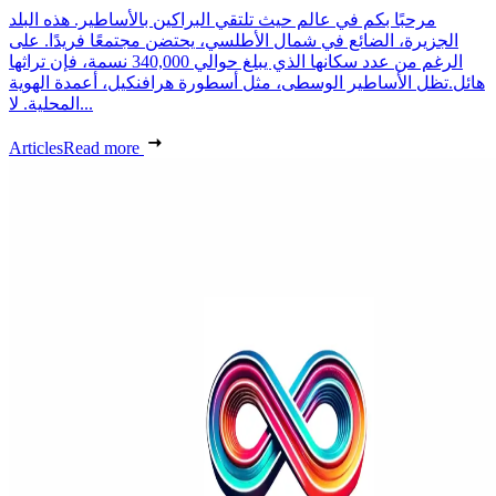
مرحبًا بكم في عالم حيث تلتقي البراكين بالأساطير. هذه البلد
الجزيرة، الضائع في شمال الأطلسي، يحتضن مجتمعًا فريدًا. على
الرغم من عدد سكانها الذي يبلغ حوالي 340,000 نسمة، فإن تراثها
هائل.تظل الأساطير الوسطى، مثل أسطورة هرافنكيل، أعمدة الهوية
المحلية. لا...
Articles
Read more