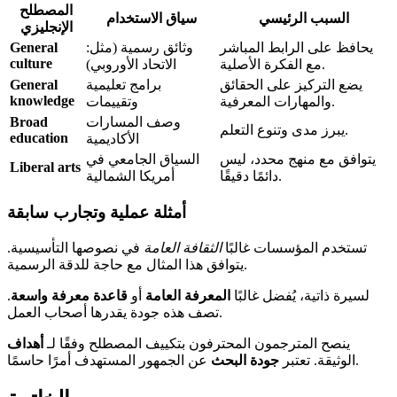
المصطلح
السبب الرئيسي
سياق الاستخدام
الإنجليزي
يحافظ على الرابط المباشر
وثائق رسمية (مثل:
General
culture
مع الفكرة الأصلية.
الاتحاد الأوروبي)
يضع التركيز على الحقائق
برامج تعليمية
General
knowledge
والمهارات المعرفية.
وتقييمات
وصف المسارات
Broad
يبرز مدى وتنوع التعلم.
education
الأكاديمية
يتوافق مع منهج محدد، ليس
السياق الجامعي في
Liberal arts
دائمًا دقيقًا.
أمريكا الشمالية
أمثلة عملية وتجارب سابقة
تستخدم المؤسسات غالبًا
الثقافة العامة
في نصوصها التأسيسية.
يتوافق هذا المثال مع حاجة للدقة الرسمية.
لسيرة ذاتية، يُفضل غالبًا
المعرفة العامة
أو
قاعدة معرفة واسعة
.
تصف هذه جودة يقدرها أصحاب العمل.
ينصح المترجمون المحترفون بتكييف المصطلح وفقًا لـ
أهداف
عن الجمهور المستهدف أمرًا حاسمًا.
الوثيقة. تعتبر
جودة
البحث