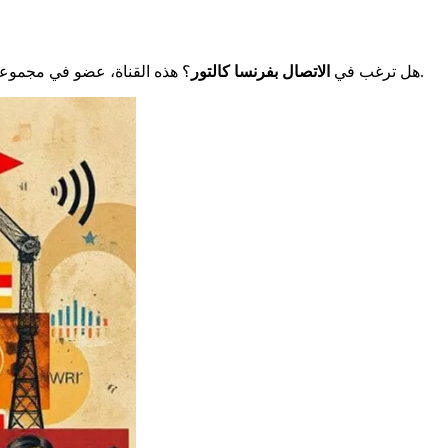
؟ هذه القناة، عضو في مجموعة راديو فرنسا، تقدم عدة قنوات للتواصل. سواء كان ذلك للتعبير عن رأيك حول برنامج أو لطرح سؤال، اكتشف كيف تتفاعل مع فرنسا كالتور.
هل ترغب في
الاتصال بفرنسا كالتور