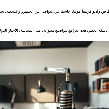
 في راديو فرنسا
الوسيط في راديو فرنسا يقدم حلقات شهرية تستمر حوالي 15 دقيقة. تغطي هذه البرامج مواضيع متنوعة