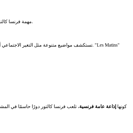
مهمة فرنسا كالتور هي تعزيز الثقافة بجميع أشكالها. شعاره، "روح الانفتاح"، يعكس قيمه. تهدف المحطة إلى تحفيز التفكير والنقاش الفكري من خلال برامجها.
كونها
إذاعة عامة فرنسية