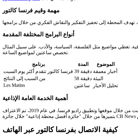
مهمة وقيم فرنسا كالتور
أنواع البرامج المختلفة المقدمة
سياسة، والأدب. على سبيل المثال، "LSD" تستكشف مواضيع متنوعة مثل التغير الاجتماعي أو التاريخ. "Les Matins"
تخصص ساعتين لمواضيع الساعة.
الموضوع
المدة
برنامج
أخبار معمقة
39 دقيقة
فرنسا كالتور تتقدم أكثر يوم السبت
البيئة
58 دقيقة
من السبب إلى النتائج
Les Matins
تحليل الأخبار
ساعتين
أهمية الخدمة العامة الإذاعية
، تلعب فرنسا كالتور دورًا حاسمًا في المشهد الإعلامي. تقدم محتويات عالية الجودة، متاحة مباشرة وعبر البودكاست من خلال موقعها وتطبيق راديو فرنسا. في عام 2019، تم الاعتراف
كيفية الاتصال بفرنسا كالتور عبر الهاتف