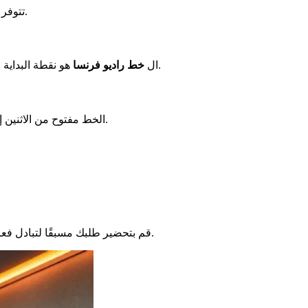
. هذه وسيلة عملية للاتصال بالقناة.
تتوفر 
هو نقطة البداية للاتصال بفرنسا كالتور. يمكنك الاتصال على 01 56 40 22 22. هذا الرقم يسمح لك بالحصول على معلومات عامة وتحويلك إلى الخدمة المناسبة.
ال
خط راديو فرنسا
الخط مفتوح من الاثنين إلى الجمعة، من 8:30 صباحًا إلى 7:30 مساءً. إنه مغلق في عطلة نهاية الأسبوع. خطط لمكالمتك وفقًا لذلك لزيادة فرصك في الحصول على رد.
قم بتحضير طلبك مسبقًا لتبادل فعال. كن واضحًا بشأن سبب مكالمتك. تتلقى فرنسا كالتور العديد من المكالمات كل يوم. الصبر والأدب ضروريان لتفاعل ناجح مع خدمة العملاء.