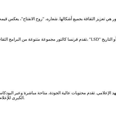
تقدم فرنسا كالتور مجموعة متنوعة من البرامج الثقافية. تغطي مواضيع مثل الفلسفة، ال
بتميزها من خلال "جائزة أفضل محطة إذاعية" خلال جائزة CB News الكبرى للإعلام.